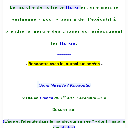
La marche de la fierté
Harki
est une marche
vertueuse « pour » pour aider l’exécutif à
prendre la mesure des choses qui préoccupent
les
Harkis
.
*******
-
Rencontre avec le journaliste coréen
-
Song Mitsuyo ( Kousouté
)
er
Visite en
France
du 1
au 9 Décembre 2018
Dossier
sur
(
L'âge et l'identité dans le monde, qui suis-je ? - dont l'histoire
des
Harkis
)