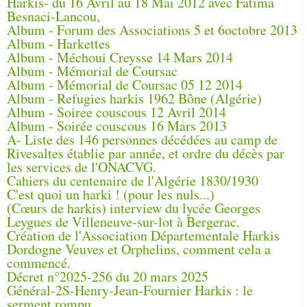
Harkis- du 16 Avril au 18 Mai 2012 avec Fatima
Besnaci-Lancou,
Album - Forum des Associations 5 et 6octobre 2013
Album - Harkettes
Album - Méchoui Creysse 14 Mars 2014
Album - Mémorial de Coursac
Album - Mémorial de Coursac 05 12 2014
Album - Refugies harkis 1962 Bône (Algérie)
Album - Soiree couscous 12 Avril 2014
Album - Soirée couscous 16 Mars 2013
A- Liste des 146 personnes décédées au camp de
Rivesaltes établie par année, et ordre du décès par
les services de l'ONACVG.
Cahiers du centenaire de l'Algérie 1830/1930
C'est quoi un harki ! (pour les nuls...)
(Cœurs de harkis) interview du lycée Georges
Leygues de Villeneuve-sur-lot à Bergerac.
Création de l'Association Départementale Harkis
Dordogne Veuves et Orphelins, comment cela a
commencé.
Décret n°2025-256 du 20 mars 2025
Général-2S-Henry-Jean-Fournier Harkis : le
serment rompu