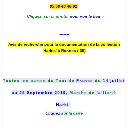
05 59 40 46 92
-
Cliquez sur la photo
,
pour voir le lieu
-
*******
Avis de recherche
pour la documentation de la collection
'Harkis' à
Rennes
( 35)
Toutes les cartes du
Tour de
France
du
14 juillet
au 25 Septembre 2019
, Marche de la fierté
Harki
.
Cliquez
sur la carte