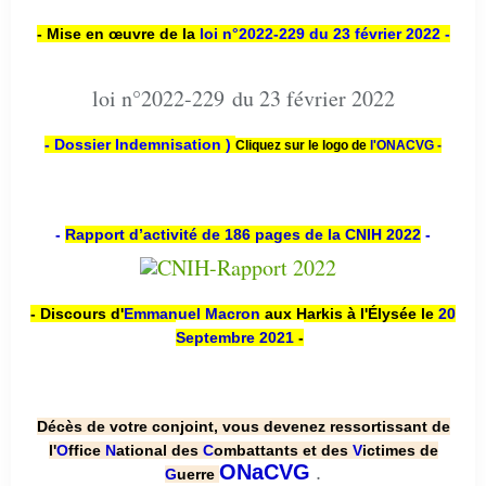
- Mise en œuvre de la
loi n
°2022-229
du 23 février 2022 -
loi n°2022-229 du 23 février 2022
- Dossier Indemnisation )
Cliquez sur le logo de
l'ONACVG -
-
Rapport d’activité de 186 pages de la CNIH 2022
-
- Discours d'
Emmanuel Macron
aux Harkis à l'Élysée le
20
Septembre 2021
-
Décès de votre conjoint, vous devenez ressortissant de
l'
O
ffice
N
ational des
C
ombattants et des
V
ictimes de
.
ONaCVG
G
uerre