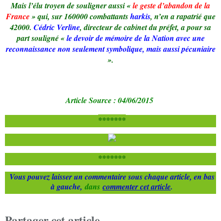
Mais l’élu troyen de souligner aussi «
le geste d’abandon de la
France
» qui, sur 160000 combattants
harkis
, n’en a rapatrié que
42000.
Cédric Verline
, directeur de cabinet du préfet, a pour sa
part souligné «
le devoir de mémoire de la Nation avec une
reconnaissance non seulement symbolique, mais aussi pécuniaire
».
Article Source : 04/06/2015
*******
*******
Vous pouvez laisser un commentaire sous chaque article, en bas
à gauche,
dans
commenter cet article
.
Partager cet article