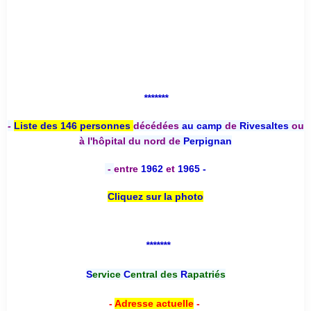
*******
-
Liste des 146 personnes
décédées
au camp
de
Rivesaltes
ou
à l'hôpital du nord de
Perpignan
-
entre
1962
et
1965 -
Cliquez sur la photo
*******
S
ervice
C
entral des
R
apatriés
-
Adresse actuelle
-