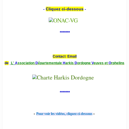
-
Cliquez ci-dessous
-
*******
Contact Email
de
L'
A
ssociation
D
épartementale
H
arkis
D
ordogne
V
euves et
O
rphelins
*******
-
-
Pour voir les vidéos, cliquez ci-dessous