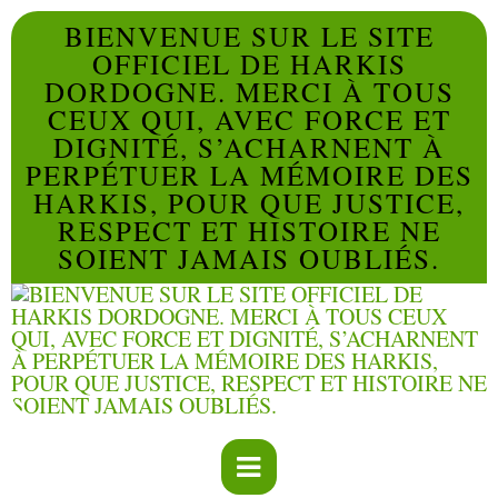
BIENVENUE SUR LE SITE
OFFICIEL DE HARKIS
DORDOGNE. MERCI À TOUS
CEUX QUI, AVEC FORCE ET
DIGNITÉ, S’ACHARNENT À
PERPÉTUER LA MÉMOIRE DES
HARKIS, POUR QUE JUSTICE,
RESPECT ET HISTOIRE NE
SOIENT JAMAIS OUBLIÉS.