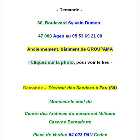
- Demande -
66, Boulevard
Sylvain Dumon
,
47 000
Agen
au 05 53 69 21 00
Anciennement, bâtiment de GROUPAMA
- Cliquez sur la photo,
pour voir le lieu -
Demande -
D'e
xtrait des Services à
Pau (64)
Monsieur le chef du
Centre des Archives du personnel Militaire
Caserne Bernadotte
Place de Verdun
64 023 PAU
Cedex.