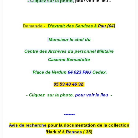
- Cliquez sur la photo,
pour voir le lieu -
Demande -
D'e
xtrait des Services à
Pau (64)
Monsieur le chef du
Centre des Archives du personnel Militaire
Caserne Bernadotte
Place de Verdun
64 023 PAU
Cedex.
05 59 40 46 92
-
Cliquez sur la photo
,
pour voir le lieu
-
*******
Avis de recherche
pour la documentation de la collection
'Harkis' à
Rennes
( 35)