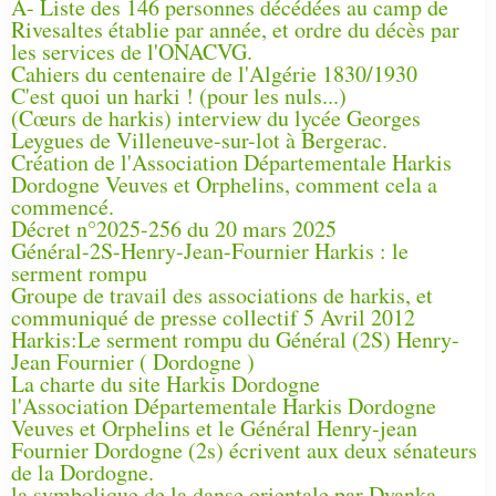
A- Liste des 146 personnes décédées au camp de
Rivesaltes établie par année, et ordre du décès par
les services de l'ONACVG.
Cahiers du centenaire de l'Algérie 1830/1930
C'est quoi un harki ! (pour les nuls...)
(Cœurs de harkis) interview du lycée Georges
Leygues de Villeneuve-sur-lot à Bergerac.
Création de l'Association Départementale Harkis
Dordogne Veuves et Orphelins, comment cela a
commencé.
Décret n°2025-256 du 20 mars 2025
Général-2S-Henry-Jean-Fournier Harkis : le
serment rompu
Groupe de travail des associations de harkis, et
communiqué de presse collectif 5 Avril 2012
Harkis:Le serment rompu du Général (2S) Henry-
Jean Fournier ( Dordogne )
La charte du site Harkis Dordogne
l'Association Départementale Harkis Dordogne
Veuves et Orphelins et le Général Henry-jean
Fournier Dordogne (2s) écrivent aux deux sénateurs
de la Dordogne.
la symbolique de la danse orientale par Dyanka.