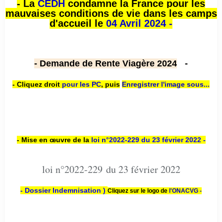
- La
CEDH
condamne la France pour les
mauvaises conditions de vie dans les camps
d'accueil le
04 Avril 2024 -
- Demande de Rente Viagère 2024
-
- Cliquez droit
pour les PC
,
puis
Enregistrer l'image sous...
- Mise en œuvre de la
loi n
°2022-229
du 23 février 2022 -
loi n°2022-229 du 23 février 2022
- Dossier Indemnisation )
Cliquez sur le logo de
l'ONACVG -