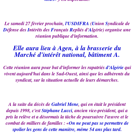
Le samedi 27 février prochain,
l'USDIFRA
(
U
nion
S
yndicale de
D
éfense des
I
ntérêts des
F
rançais
R
epliés d'
A
lgérie) organise une
réunion publique d'information.
Elle aura lieu à Agen, à la brasserie du
Marché d'intérêt national, bâtiment A.
Cette réunion aura pour but d'informer les rapatriés
d'Algérie
qui
vivent aujourd'hui dans le Sud-Ouest, ainsi que les adhérents du
syndicat, sur la situation actuelle de leurs démarches.
A la suite du décès de
Gabriel Mene
, qui en était le président
depuis 1998, c'est
Stéphane Lucci
, ancien vice-président, qui a
pris la relève et a désormais la tâche de poursuivre l'œuvre et le
combat de milliers de familles : «
On ne peut pas se permettre de
spolier les gens de cette manière, même 54 ans plus tard.