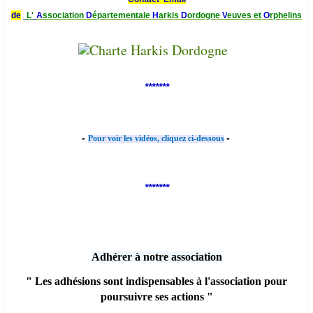
de
L'
A
ssociation
D
épartementale
H
arkis
D
ordogne
V
euves et
O
rphelins
*******
-
-
Pour voir les vidéos, cliquez ci-dessous
*******
Adhérer à notre association
" Les adhésions sont indispensables à l'association pour
poursuivre ses actions "