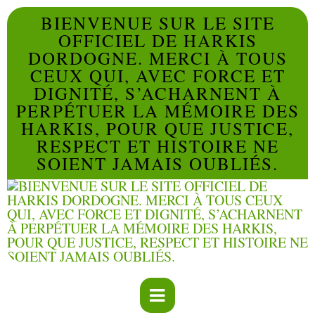
BIENVENUE SUR LE SITE
OFFICIEL DE HARKIS
DORDOGNE. MERCI À TOUS
CEUX QUI, AVEC FORCE ET
DIGNITÉ, S’ACHARNENT À
PERPÉTUER LA MÉMOIRE DES
HARKIS, POUR QUE JUSTICE,
RESPECT ET HISTOIRE NE
SOIENT JAMAIS OUBLIÉS.