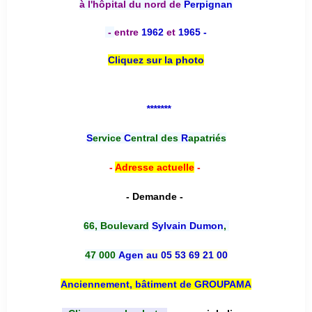
à l'hôpital du nord de
Perpignan
-
entre
1962
et
1965 -
Cliquez sur la photo
*******
S
ervice
C
entral des
R
apatriés
-
Adresse actuelle
-
- Demande -
66, Boulevard
Sylvain Dumon
,
47 000
Agen
au 05 53 69 21 00
Anciennement, bâtiment de GROUPAMA