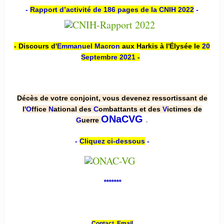
-
Rapport d’activité de 186 pages de la CNIH 2022
-
- Discours d'
Emmanuel Macron
aux Harkis à l'Élysée le
20
Septembre 2021
-
Décès de votre conjoint, vous devenez ressortissant de
l'
O
ffice
N
ational des
C
ombattants et des
V
ictimes de
.
ONaCVG
G
uerre
-
Cliquez ci-dessous
-
*******
Contact Email