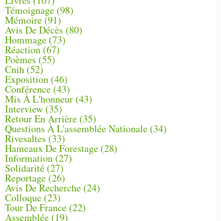
Livres
(107)
Témoignage
(98)
Mémoire
(91)
Avis De Décès
(80)
Hommage
(73)
Réaction
(67)
Poèmes
(55)
Cnih
(52)
Exposition
(46)
Conférence
(43)
Mis À L'honneur
(43)
Interview
(35)
Retour En Arrière
(35)
Questions À L'assemblée Nationale
(34)
Rivesaltes
(33)
Hameaux De Forestage
(28)
Information
(27)
Solidarité
(27)
Reportage
(26)
Avis De Recherche
(24)
Colloque
(23)
Tour De France
(22)
Assemblée
(19)