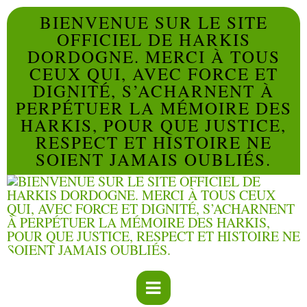
BIENVENUE SUR LE SITE
OFFICIEL DE HARKIS
DORDOGNE. MERCI À TOUS
CEUX QUI, AVEC FORCE ET
DIGNITÉ, S’ACHARNENT À
PERPÉTUER LA MÉMOIRE DES
HARKIS, POUR QUE JUSTICE,
RESPECT ET HISTOIRE NE
SOIENT JAMAIS OUBLIÉS.