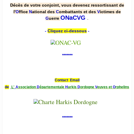
Décès de votre conjoint, vous devenez ressortissant de
l'
O
ffice
N
ational des
C
ombattants et des
V
ictimes de
.
ONaCVG
G
uerre
-
Cliquez ci-dessous
-
*******
Contact Email
de
L'
A
ssociation
D
épartementale
H
arkis
D
ordogne
V
euves et
O
rphelins
*******