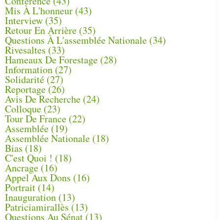
Conférence
(43)
Mis À L'honneur
(43)
Interview
(35)
Retour En Arrière
(35)
Questions À L'assemblée Nationale
(34)
Rivesaltes
(33)
Hameaux De Forestage
(28)
Information
(27)
Solidarité
(27)
Reportage
(26)
Avis De Recherche
(24)
Colloque
(23)
Tour De France
(22)
Assemblée
(19)
Assemblée Nationale
(18)
Bias
(18)
C'est Quoi !
(18)
Ancrage
(16)
Appel Aux Dons
(16)
Portrait
(14)
Inauguration
(13)
Patriciamirallès
(13)
Questions Au Sénat
(13)