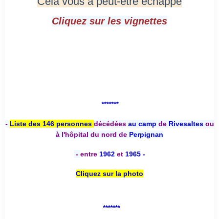
Cela vous a peut-être échappé
Cliquez sur les vignettes
*******
-
Liste des 146 personnes
décédées
au camp
de
Rivesaltes
ou
à l'hôpital du nord de
Perpignan
-
entre
1962
et
1965 -
Cliquez sur la photo
*******