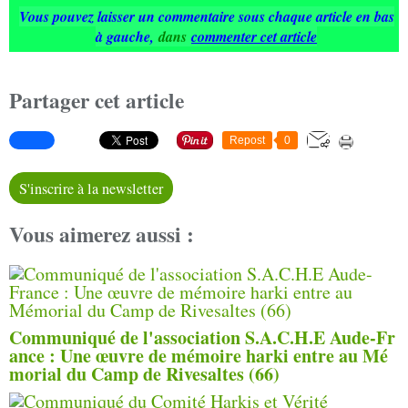
Vous pouvez laisser un commentaire sous chaque article en bas
à gauche
,
dans
commenter cet article
Partager cet article
Repost
0
S'inscrire à la newsletter
Vous aimerez aussi :
Communiqué de l'association S.A.C.H.E Aude-Fr
ance : Une œuvre de mémoire harki entre au Mé
morial du Camp de Rivesaltes (66)