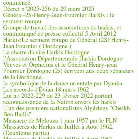
commencé.
Décret n°2025-256 du 20 mars 2025
Général-2S-Henry-Jean-Fournier Harkis : le
serment rompu
Groupe de travail des associations de harkis, et
communiqué de presse collectif 5 Avril 2012
Harkis:Le serment rompu du Général (2S) Henry-
Jean Fournier ( Dordogne )
La charte du site Harkis Dordogne
l'Association Départementale Harkis Dordogne
Veuves et Orphelins et le Général Henry-jean
Fournier Dordogne (2s) écrivent aux deux sénateurs
de la Dordogne.
la symbolique de la danse orientale par Dyanka.
Les accords d'Évian 18 mars 1962
Loi no 2022-229 du 23 février 2022 portant
reconnaissance de la Nation envers les harkis
L’un des premiers nationalistes Algériens "Cheikh
Ben Badis"
Massacre de Melouza 1 juin 1957 par le FLN
Massacres de Harkis de Juillet à Aout 1962.
(Deuxième partie)
Massacres de Harkis de Juillet à Aout 1962.