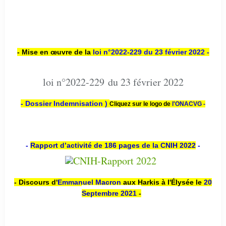
- Mise en œuvre de la
loi n
°2022-229
du 23 février 2022 -
loi n°2022-229 du 23 février 2022
- Dossier Indemnisation )
Cliquez sur le logo de
l'ONACVG -
-
Rapport d’activité de 186 pages de la CNIH 2022
-
- Discours d'
Emmanuel Macron
aux Harkis à l'Élysée le
20
Septembre 2021
-