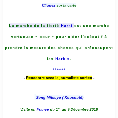
Cliquez
sur la carte
La marche de la fierté
Harki
est une marche
vertueuse « pour » pour aider l’exécutif à
prendre la mesure des choses qui préoccupent
les
Harkis
.
*******
-
Rencontre avec le journaliste coréen
-
Song Mitsuyo ( Kousouté
)
er
Visite en
France
du 1
au 9 Décembre 2018