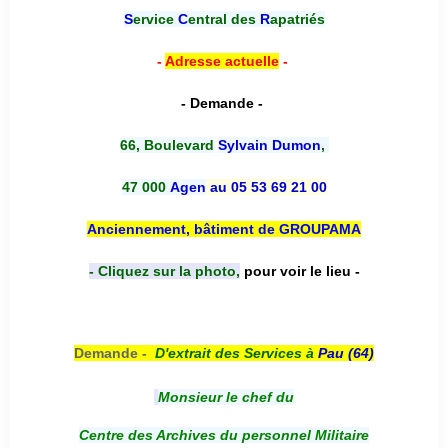
S
ervice
C
entral des
R
apatriés
-
Adresse actuelle
-
- Demande -
66, Boulevard
Sylvain Dumon
,
47 000
Agen
au 05 53 69 21 00
Anciennement, bâtiment de GROUPAMA
- Cliquez sur la photo,
pour voir le lieu -
Demande -
D'e
xtrait des Services à
Pau (64)
Monsieur le chef du
Centre des Archives du personnel Militaire