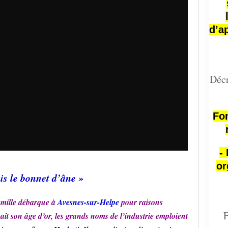
d’a
Décr
Fon
-
or
ais le bonnet d’âne »
famille débarque à
Avesnes-sur-Helpe
pour raisons
F
ît son âge d’or, les grands noms de l’industrie emploient