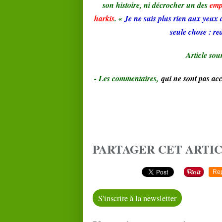
son histoire, ni décrocher un des
emp
harkis
.
«
Je ne suis plus rien aux yeux d
seule chose : re
Article sou
- Le
s commentaires,
qui ne sont pas a
PARTAGER CET ARTI
Re
S'inscrire à la newsletter