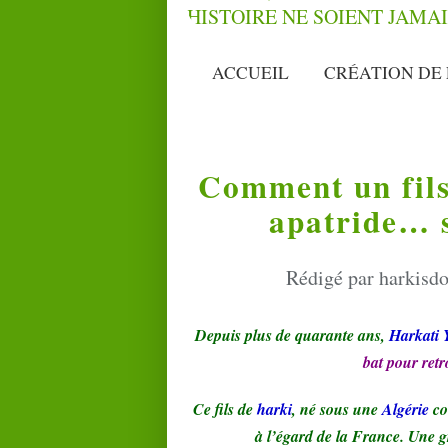
ACCUEIL
CRÉATION DE 
Comment un fils 
apatride… s
Rédigé par harkisdo
Depuis plus de quarante ans,
Harkati 
bat pour retr
Ce fils de
harki
, né sous une
Algérie
col
à l’égard de la France. Une gr