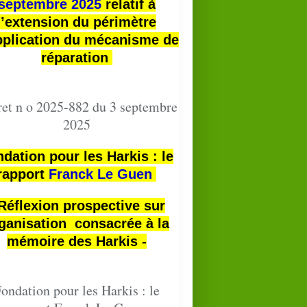
septembre 2025
relatif à
l’extension du périmètre
pplication du mécanisme de
réparation
et n o 2025-882 du 3 septembre
2025
dation pour les Harkis : le
rapport
Franck Le Guen
 Réflexion prospective sur
ganisation consacrée à la
mémoire des Harkis -
ondation pour les Harkis : le