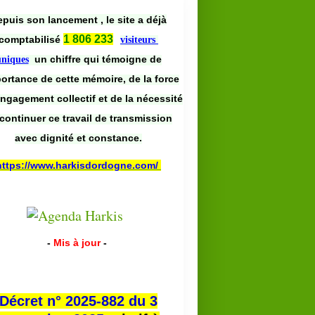
puis son lancement , le site a déjà
1 806 233
comptabilisé
visiteurs
un chiffre qui témoigne de
uniques
portance de cette mémoire, de la force
engagement collectif et de la nécessité
continuer ce travail de transmission
avec dignité et constance.
https://www.harkisdordogne.com/
-
Mis à jour
-
Décret n° 2025-882 du 3