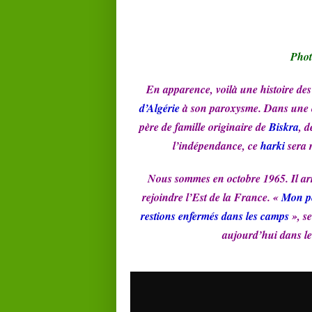
Phot
En apparence, voilà une histoire des
d’Algérie
à son paroxysme. Dans une c
père de famille originaire de
Biskra
, 
l’indépendance, ce
harki
sera 
Nous sommes en octobre 1965. Il ar
rejoindre l’Est de la France. «
Mon pè
restions enfermés dans les camps
», s
aujourd’hui dans le