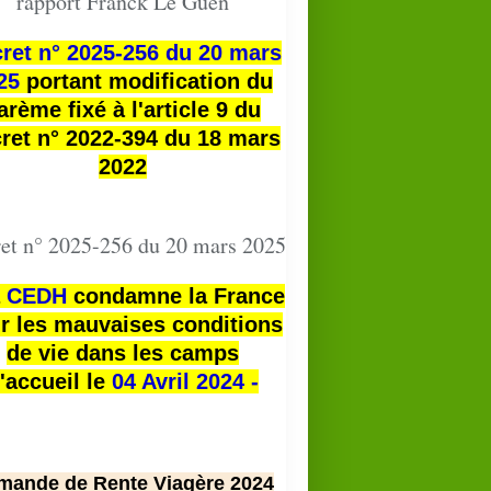
rapport Franck Le Guen
ret n° 2025-256 du 20 mars
25
portant modification du
arème fixé à l'article 9 du
ret n° 2022-394 du 18 mars
2022
et n° 2025-256 du 20 mars 2025
a
CEDH
condamne la France
r les mauvaises conditions
de vie dans les camps
'accueil le
04 Avril 2024 -
mande de Rente Viagère 2024