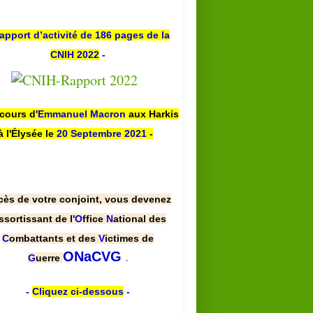
apport d’activité de 186 pages de la
CNIH 2022
-
scours d'
Emmanuel Macron
aux Harkis
à l'Élysée le
20 Septembre 2021
-
cès de votre conjoint, vous devenez
ssortissant de l'
O
ffice
N
ational des
C
ombattants et des
V
ictimes de
.
ONaCVG
G
uerre
-
Cliquez ci-dessous
-