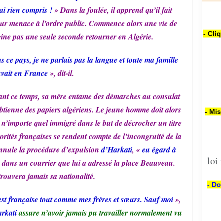
’ai rien compris !
» Dans la foulée, il apprend qu’il fait
our menace à l’ordre public. Commence alors une vie de
- Cli
ine pas une seule seconde retourner en Algérie.
 ce pays, je ne parlais pas la langue et toute ma famille
uvait en France
», dit-il.
ant ce temps, sa mère entame des démarches au consulat
obtienne des papiers algériens. Le jeune homme doit alors
- Mi
n’importe quel immigré dans le but de décrocher un titre
torités françaises se rendent compte de l’incongruité de la
 annule la procédure d’expulsion
d’Harkati
, «
eu égard à
loi
e dans un courrier que lui a adressé la place Beauveau.
trouvera jamais sa nationalité.
- Do
est française tout comme mes frères et sœurs. Sauf moi
»,
rkati
assure n’avoir jamais pu travailler normalement vu