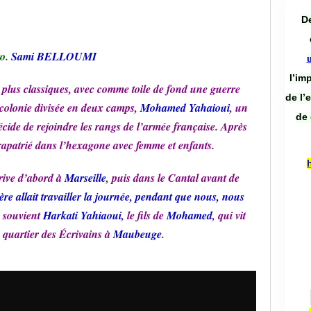
De
o.
Sami BELLOUMI
l’im
 plus classiques, avec comme toile de fond une guerre
de l’
olonie divisée en deux camps,
Mohamed Yahaioui
, un
de 
décide de rejoindre les rangs de l’armée française. Après
rapatrié dans l’hexagone avec femme et enfants.
rive d’abord à
Marseille
, puis dans le Cantal avant de
re allait travailler la journée, pendant que nous, nous
e souvient
Harkati Yahiaoui
, le fils de
Mohamed
, qui vit
 quartier des Écrivains à
Maubeuge
.