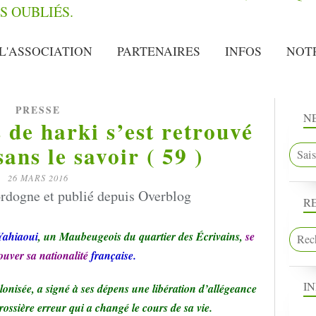
L'ASSOCIATION
PARTENAIRES
INFOS
NOT
PRESSE
N
de harki s’est retrouvé
ans le savoir ( 59 )
26 MARS 2016
rdogne et publié depuis Overblog
R
Yahiaoui
, un Maubeugeois du quartier des Écrivains,
se
ouver sa nationalité
française.
I
onisée, a signé à ses dépens une libération d’allégeance
ossière erreur qui a changé le cours de sa vie.