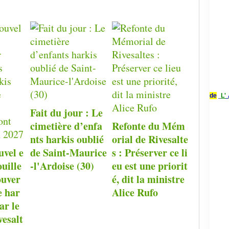
de
L'
Fait du jour : Le
cimetière d’enfa
Refonte du Mém
nts harkis oublié
orial de Rivesalte
uvel e
de Saint-Maurice
s : Préserver ce li
ouille
-l'Ardoise (30)
eu est une priorit
ouver
é, dit la ministre
e har
Alice Rufo
ar le
esalt