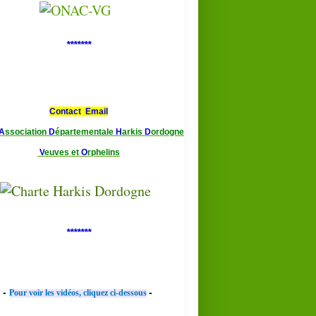
*******
Contact Email
A
ssociation
D
épartementale
H
arkis
D
ordogne
V
euves et
O
rphelins
*******
-
-
Pour voir les vidéos, cliquez ci-dessous