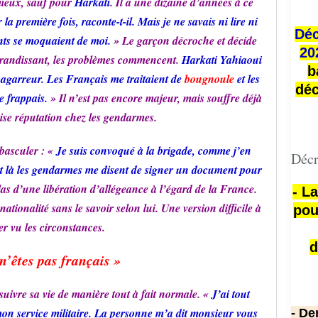
mieux, sauf pour
Harkati
. Il a une dizaine d’années à ce
la première fois, raconte-t-il. Mais je ne savais ni lire ni
Déc
ants se moquaient de moi.
» Le garçon décroche et décide
20
grandissant, les problèmes commencent.
Harkati Yahiaoui
b
 bagarreur. Les Français me traitaient de
bougnoule
et les
déc
je frappais.
» Il n’est pas encore majeur, mais souffre déjà
ise réputation chez les gendarmes.
 basculer : «
Je suis convoqué à la brigade, comme j’en
Décr
, et là les gendarmes me disent de signer un document pour
hélas d’une libération d’allégeance à l’égard de la France.
- L
ationalité sans le savoir selon lui. Une version difficile à
pou
r vu les circonstances.
d
n’êtes pas français »
uivre sa vie de manière tout à fait normale. «
J’ai tout
mon service militaire. La personne m’a dit monsieur vous
- De