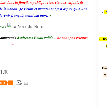
lois dans la fonction publique réservés aux enfants de
e la nation. Je vieillis et maintenant je n’aspire qu’à une
-
R
devenir français avant ma mort.
»
rce :
ccompagnés
d'adresses Email valide...
ne sont pas retenus
- Di
-
Dé
CLE
re
post
0