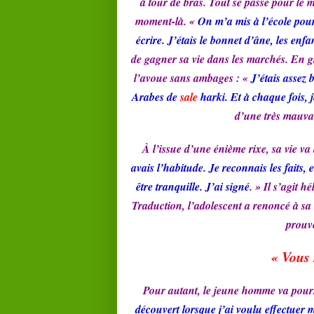
à tour de bras. Tout se passe pour le 
moment-là. «
On m’a mis à l’école pour 
écrire. J’étais le bonnet d’âne, les enf
de gagner sa vie dans les marchés. En 
l’avoue sans ambages : «
J’étais assez
Arabes de
sale
harki
. Et à chaque fois, 
d’une très mauva
À l’issue d’une énième rixe, sa vie va
avais l’habitude. Je reconnais les faits
être tranquille. J’ai signé
. » Il s’agit 
Traduction, l’adolescent a renoncé à sa n
prouve
« Vous 
Pour autant, le jeune homme va pours
découvert lorsque j’ai voulu effectuer 