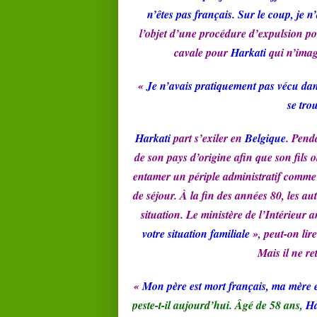
n’êtes pas français. Sur le coup, je n
l’objet d’une procédure d’expulsion p
cavale pour
Harkati
qui n’imag
«
Je n’avais pratiquement pas vécu dans
se tro
Harkati
part s’exiler en
Belgique
. Pend
de son pays d’origine afin que son fils 
entamer un périple administratif comme 
de séjour. À la fin des années 80, les au
situation. Le ministère de l’Intérieur
votre situation familiale
», peut-on lir
Mais il ne re
«
Mon père est mort français, ma mère 
peste-t-il aujourd’hui. Âgé de 58 ans,
Ha