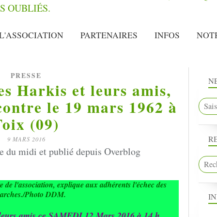
L'ASSOCIATION
PARTENAIRES
INFOS
NOT
PRESSE
N
es Harkis et leurs amis,
ontre le 19 mars 1962 à
Foix (09)
R
9 MARS 2016
 du midi et publié depuis Overblog
te de l'association, explique aux adhérents l'échec des
arches./Photo DDM.
I
leurs amis ce SAMEDI 12 Mars 2016 à 14 h