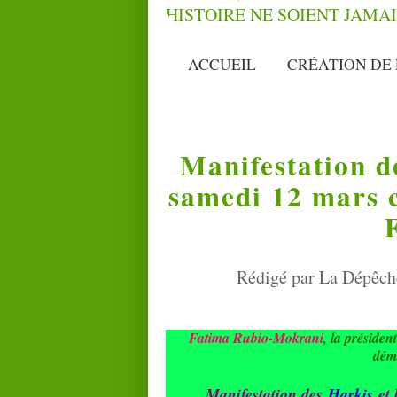
ACCUEIL
CRÉATION DE 
Manifestation d
samedi 12 mars c
Rédigé par La Dépêche
Fatima Rubio-Mokrani
, la présiden
dém
Manifestation des
Harkis
et 