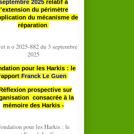
septembre 2025
relatif à
l’extension du périmètre
pplication du mécanisme de
réparation
et n o 2025-882 du 3 septembre
2025
dation pour les Harkis : le
rapport
Franck Le Guen
 Réflexion prospective sur
ganisation consacrée à la
mémoire des Harkis -
ondation pour les Harkis : le