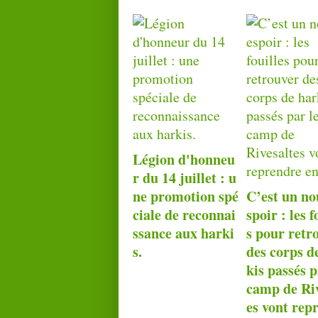
Légion d'honneu
r du 14 juillet : u
ne promotion spé
C’est un no
ciale de reconnai
spoir : les f
ssance aux harki
s pour retr
s.
des corps d
kis passés p
camp de Riv
es vont rep