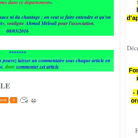
times dans ce département
».
nace ni du chantage ; on veut se faire entendre et qu'on
d’a
nt
», souligne
Ahmed Mélouli
pour l'association.
08/03/2016
Décr
*******
us pouvez laisser un commentaire sous chaque article en
he
,
dans
commenter cet article
Fon
CLE
-
or
post
0
F