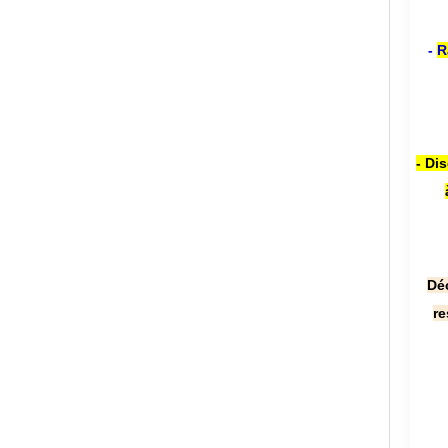
-
R
- Di
Dé
re