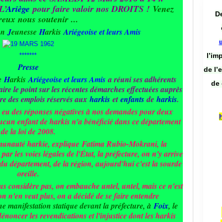
L’
Ariège
pour faire valoir nos DROITS !
Venez
De
eux nous soutenir ...
ion
J
eunesse
H
arkis
A
riégeoise et leurs Amis
l’im
*******
Presse
de l’
e
H
arkis
A
riégeoise et leurs Amis
a réuni ses adhérents
de 
aire le point sur les récentes démarches effectuées auprès
adre des emplois réservés aux
harkis
et
enfants
de
harkis
.
ns eu des réponses négatives à nos demandes pour deux
aucun enfant de harkis n'a bénéficié dans ce département
de la loi de 2008.
munauté harkie, explique
Fatima Rubio-Mokrani, la
par les voies légales de l'État, la préfecture, on n'y arrive
 du département, de la région, aujourd'hui c'est la sourde
oreille.
us considère pas, on embauche untel, untel, mais ce n'est
n n'en veut plus, on a décidé de se faire entendre
e manifestation statique devant la préfecture, à
Foix
, le
dénoncer les revendications et l'injustice dont les harkis