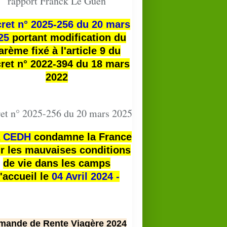
rapport Franck Le Guen
ret n° 2025-256 du 20 mars
25
portant modification du
arème fixé à l'article 9 du
ret n° 2022-394 du 18 mars
2022
et n° 2025-256 du 20 mars 2025
a
CEDH
condamne la France
r les mauvaises conditions
de vie dans les camps
'accueil le
04 Avril 2024 -
mande de Rente Viagère 2024