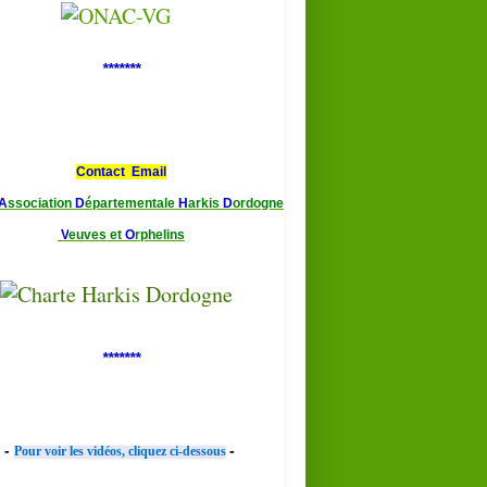
*******
Contact Email
A
ssociation
D
épartementale
H
arkis
D
ordogne
V
euves et
O
rphelins
*******
-
-
Pour voir les vidéos, cliquez ci-dessous