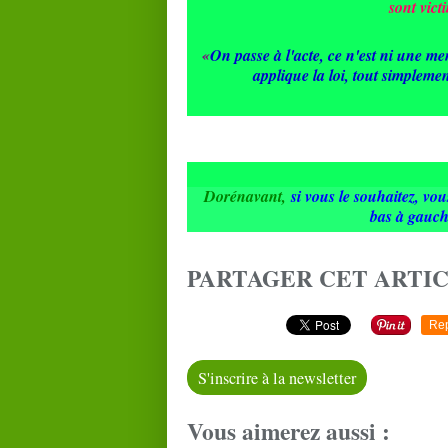
sont vic
«
On passe à l'acte, ce n'est ni une me
applique la loi, tout simpleme
Dorénavant,
si vous le souhaitez, vo
bas à gauc
PARTAGER CET ARTI
Re
S'inscrire à la newsletter
Vous aimerez aussi :