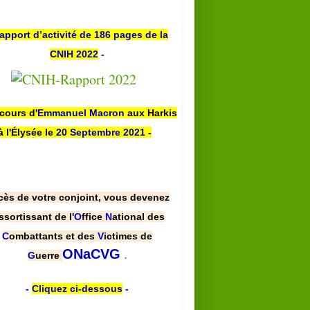
apport d’activité de 186 pages de la
CNIH 2022
-
scours d'
Emmanuel Macron
aux Harkis
à l'Élysée le
20 Septembre 2021
-
cès de votre conjoint, vous devenez
ssortissant de l'
O
ffice
N
ational des
C
ombattants et des
V
ictimes de
.
ONaCVG
G
uerre
-
Cliquez ci-dessous
-