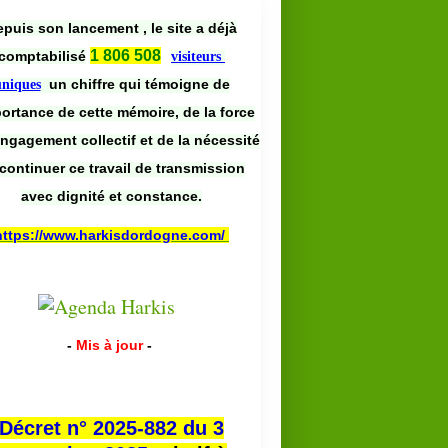
puis son lancement , le site a déjà
1 806 508
comptabilisé
visiteurs
un chiffre qui témoigne de
uniques
portance de cette mémoire, de la force
engagement collectif et de la nécessité
continuer ce travail de transmission
avec dignité et constance.
https://www.harkisdordogne.com/
-
Mis à jour
-
Décret n° 2025-882 du 3