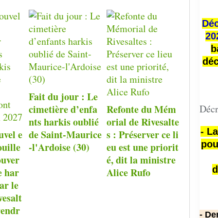
Déc
20
b
déc
Fait du jour : Le
cimetière d’enfa
Refonte du Mém
Décr
nts harkis oublié
orial de Rivesalte
- L
uvel e
de Saint-Maurice
s : Préserver ce li
pou
ouille
-l'Ardoise (30)
eu est une priorit
ouver
é, dit la ministre
d
e har
Alice Rufo
ar le
esalt
rendr
- De