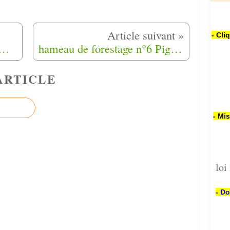
- Cli
 femmes Harkis et leurs filles en ce jour de la journée de la femme.
hameau de forestage n°6 Pignans Var (83)
ARTICLE
- Mi
loi
- Do