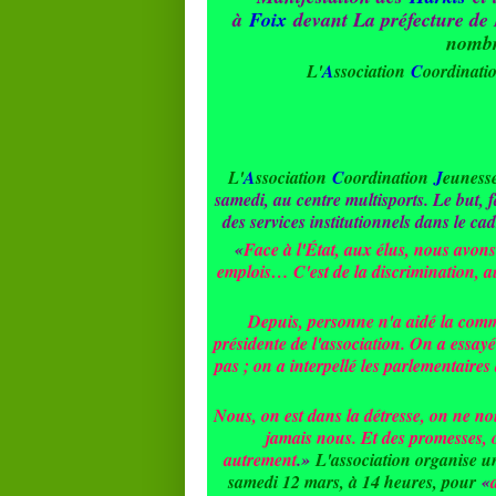
à
Foix
devant La préfecture de 
nombr
L'
A
ssociation
C
oordinat
L'
A
ssociation
C
oordination
J
euness
samedi, au centre multisports. Le but, f
des services institutionnels dans le c
«
Face à l'État, aux élus, nous avo
emplois… C'est de la discrimination, 
Depuis, personne n'a aidé la com
présidente de l'association. On a essayé 
pas ; on a interpellé les parlementaires
Nous, on est dans la détresse, on ne no
jamais nous. Et des promesses, o
autrement
.»
L'association organise un
samedi 12 mars, à 14 heures, pour
«