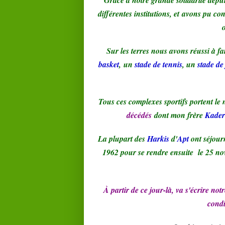
Grâce à notre grande solidarité depu
différentes institutions, et avons pu c
o
Sur les terres nous avons réussi à f
basket
, un
stade de tennis
, un
stade de
Tous ces complexes sportifs portent l
décédés
dont mon frère
Kader
La plupart des
Harkis
d'
Apt
ont séjour
1962 pour se rendre ensuite le 25 no
À
partir de ce jour-là, va s'écrire no
condi