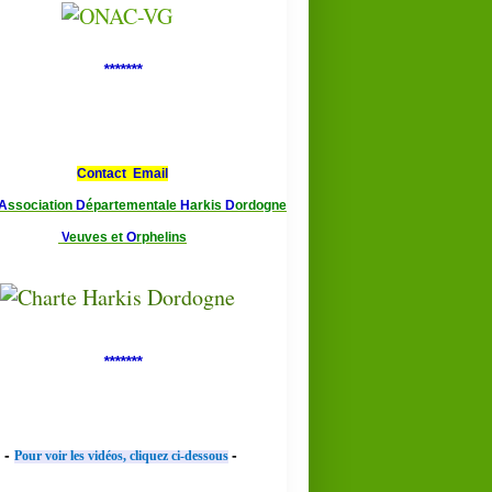
*******
Contact Email
A
ssociation
D
épartementale
H
arkis
D
ordogne
V
euves et
O
rphelins
*******
-
-
Pour voir les vidéos, cliquez ci-dessous