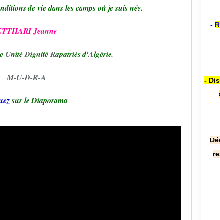
nditions de vie dans les camps où je suis née.
-
R
ETTHARI Jeanne
e
U
nité
D
ignité
R
apatriés d'
A
lgérie.
M-U-D-R-A
- Di
uez
sur le Diaporama
Dé
re