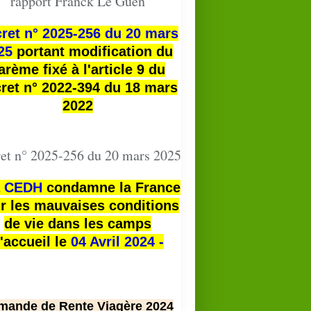
rapport Franck Le Guen
ret n° 2025-256 du 20 mars
25
portant modification du
arème fixé à l'article 9 du
ret n° 2022-394 du 18 mars
2022
et n° 2025-256 du 20 mars 2025
a
CEDH
condamne la France
r les mauvaises conditions
de vie dans les camps
'accueil le
04 Avril 2024 -
mande de Rente Viagère 2024