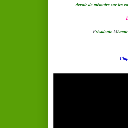
devoir de mémoire sur les co
P
résidente
M
émoir
Cliq