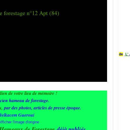
de
L'
ien de votre lieu de mémoire !
cien hameau de forestage.
eu,
par des photos, articles de presse époque.
Belkacem Gueroui
H
ameaux de Forestage
déjà publiés