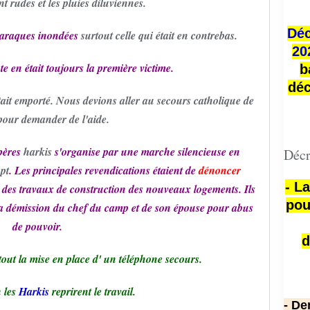
nt rudes et les pluies diluviennes.
Déc
baraques inondées
surtout celle qui était en contrebas.
20
 en était toujours la première victime.
b
déc
tait emporté. Nous devions aller au secours catholique de
e pour demander de l'aide.
pères
harkis
s'organise par une marche silencieuse en
Décr
pt
. Les principales revendications étaient de
dénoncer
- L
 des travaux de construction des nouveaux logements. Ils
pou
a démission du chef du camp et de son épouse pour abus
de pouvoir.
d
tout la mise en place d' un téléphone secours.
 les
Harkis
reprirent le travail.
- De