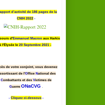
apport d’activité de 186 pages de la
CNIH 2022
-
scours d'
Emmanuel Macron
aux Harkis
à l'Élysée le
20 Septembre 2021
-
cès de votre conjoint, vous devenez
ssortissant de l'
O
ffice
N
ational des
C
ombattants et des
V
ictimes de
.
ONaCVG
G
uerre
-
Cliquez ci-dessous
-