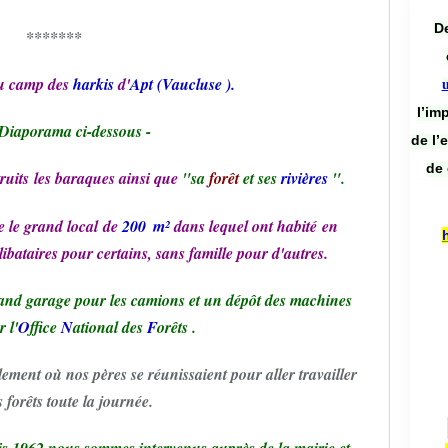
De
*******
du camp des
harkis
d'
Apt (Vaucluse ).
l’im
Diaporama ci-dessous -
de l’
de 
ruits les baraques ainsi que
"sa
forêt
et ses
rivières
".
 le grand local de
200
m²
dans lequel ont habité en
ibataires pour certains, sans famille pour d'autres.
grand garage pour les camions et un dépôt des machines
 l'
O
ffice
N
ational des
F
orêts .
ement où nos pères se réunissaient pour aller travailler
s forêts toute la journée.