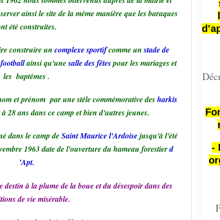
is 1962 nous sommes intervenus auprès de la mairie et
onserver ainsi le site de la même manière que les baraques
nt été construites.
d’a
aire construire un
complexe sportif
comme un
stade de
 football
ainsi qu'une
salle des fêtes
pour les mariages et
Décr
les baptêmes .
e nom et prénom par une stèle commémorative des
harkis
Fon
à 28 ans dans ce camp et bien d'autres jeunes.
né dans le camp de
Saint Maurice l'Ardoise
jusqu'à l'été
-
vembre 1963 date de l'ouverture du hameau forestier
d
or
'Apt.
tre destin à la plume de la boue et du désespoir dans des
tions de vie misérable.
F