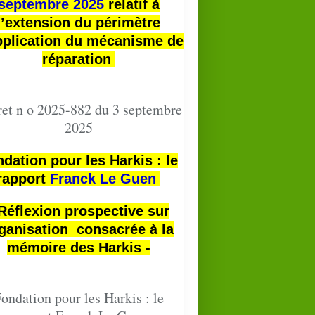
septembre 2025
relatif à
l’extension du périmètre
pplication du mécanisme de
réparation
et n o 2025-882 du 3 septembre
2025
dation pour les Harkis : le
rapport
Franck Le Guen
 Réflexion prospective sur
ganisation consacrée à la
mémoire des Harkis -
ondation pour les Harkis : le