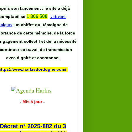
puis son lancement , le site a déjà
1 806 508
comptabilisé
visiteurs
un chiffre qui témoigne de
uniques
portance de cette mémoire, de la force
engagement collectif et de la nécessité
continuer ce travail de transmission
avec dignité et constance.
https://www.harkisdordogne.com/
-
Mis à jour
-
Décret n° 2025-882 du 3