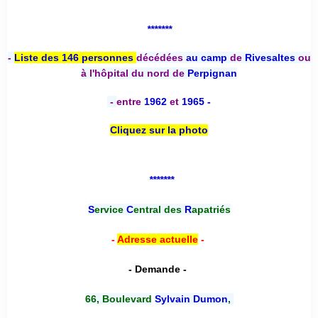
*******
-
Liste des 146 personnes
décédées
au camp
de
Rivesaltes
ou
à l'hôpital du nord de
Perpignan
-
entre
1962
et
1965 -
Cliquez sur la photo
*******
S
ervice
C
entral des
R
apatriés
-
Adresse actuelle
-
- Demande -
66, Boulevard
Sylvain Dumon
,