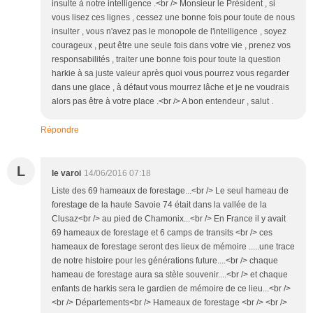
insulte à notre intelligence .<br /> Monsieur le Président , si
vous lisez ces lignes , cessez une bonne fois pour toute de nous
insulter , vous n'avez pas le monopole de l'intelligence , soyez
courageux , peut être une seule fois dans votre vie , prenez vos
responsabilités , traiter une bonne fois pour toute la question
harkie à sa juste valeur après quoi vous pourrez vous regarder
dans une glace , à défaut vous mourrez lâche et je ne voudrais
alors pas être à votre place .<br /> A bon entendeur , salut .
Répondre
L
le varoi
14/06/2016 07:18
Liste des 69 hameaux de forestage...<br /> Le seul hameau de
forestage de la haute Savoie 74 était dans la vallée de la
Clusaz<br /> au pied de Chamonix...<br /> En France il y avait
69 hameaux de forestage et 6 camps de transits <br /> ces
hameaux de forestage seront des lieux de mémoire .....une trace
de notre histoire pour les générations future....<br /> chaque
hameau de forestage aura sa stèle souvenir....<br /> et chaque
enfants de harkis sera le gardien de mémoire de ce lieu...<br />
<br /> Départements<br /> Hameaux de forestage <br /> <br />