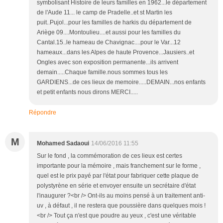
symbolisant Histoire de leurs familles en 1962...le département
de l'Aude 11... le camp de Pradelle..et st Martin les
puit..Pujol...pour les familles de harkis du département de
Ariège 09....Montoulieu....et aussi pour les familles du
Cantal.15..le hameau de Chavignac....pour le Var...12
hameaux...dans les Alpes de haute Provence...Jausiers..et
Ongles avec son exposition permanente...ils arrivent
demain.....Chaque famille.nous sommes tous les
GARDIENS...de ces lieux de memoire.....DEMAIN...nos enfants
et petit enfants nous dirons MERCI.....
Répondre
M
Mohamed Sadaoui
14/06/2016 11:55
Sur le fond , la commémoration de ces lieux est certes
importante pour la mémoire , mais franchement sur le forme ,
quel est le prix payé par l'état pour fabriquer cette plaque de
polystyrène en série et envoyer ensuite un secrétaire d'état
l'inaugurer ?<br /> Ont-ils au moins pensé à un traitement anti-
uv , à défaut , il ne restera que poussière dans quelques mois !
<br /> Tout ça n'est que poudre au yeux , c'est une véritable