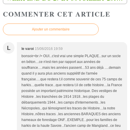
COMMENTER CET ARTICLE
Ajouter un commentaire
L
le varoi
15/06/2016 19:59
bonsoir<br /> OUI...c'est vrai une simple PLAQUE...sur un socle
en béton....ce n'est rien par rapport aux années de
souffrance.....mais les années passent....53 ans déjà .....demain
quand il y aura plus anciens supplétif de l'armée
française.....que restera t.il comme souvenir de ces 75 camps de
harkis....quelle trace...que restera t.il de cette histoire....la France
possède un important patrimoine historique. Des vestiges de
Histoire ..les tranchées de 1914 1918...les plages du
débarquements 1944...les camps d'internements...les
Nécropoles...qui témoignent les traces de Histoire....la notre
Histoire..nôtres traces ..les anciennes BARAQUES des anciens
hameaux de forestage ONF...EXEMPLE...pour les familles de
harkis de la haute Savoie...l'ancien camp de Mangland...ce lieu