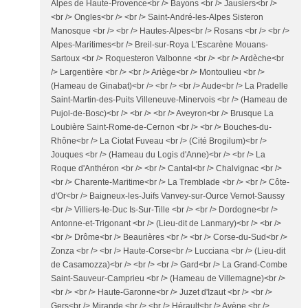
Alpes de Haute-Provence<br /> Bayons <br /> Jausiers<br />
<br /> Ongles<br /> <br /> Saint-André-les-Alpes Sisteron
Manosque <br /> <br /> Hautes-Alpes<br /> Rosans <br /> <br />
Alpes-Maritimes<br /> Breil-sur-Roya L'Escarène Mouans-
Sartoux <br /> Roquesteron Valbonne <br /> <br /> Ardèche<br
/> Largentière <br /> <br /> Ariège<br /> Montoulieu <br />
(Hameau de Ginabat)<br /> <br /> <br /> Aude<br /> La Pradelle
Saint-Martin-des-Puits Villeneuve-Minervois <br /> (Hameau de
Pujol-de-Bosc)<br /> <br /> <br /> Aveyron<br /> Brusque La
Loubière Saint-Rome-de-Cernon <br /> <br /> Bouches-du-
Rhône<br /> La Ciotat Fuveau <br /> (Cité Brogilum)<br />
Jouques <br /> (Hameau du Logis d'Anne)<br /> <br /> La
Roque d'Anthéron <br /> <br /> Cantal<br /> Chalvignac <br />
<br /> Charente-Maritime<br /> La Tremblade <br /> <br /> Côte-
d'Or<br /> Baigneux-les-Juifs Vanvey-sur-Ource Vernot-Saussy
<br /> Villiers-le-Duc Is-Sur-Tille <br /> <br /> Dordogne<br />
Antonne-et-Trigonant <br /> (Lieu-dit de Lanmary)<br /> <br />
<br /> Drôme<br /> Beaurières <br /> <br /> Corse-du-Sud<br />
Zonza <br /> <br /> Haute-Corse<br /> Lucciana <br /> (Lieu-dit
de Casamozza)<br /> <br /> <br /> Gard<br /> La Grand-Combe
Saint-Sauveur-Camprieu <br /> (Hameau de Villemagne)<br />
<br /> <br /> Haute-Garonne<br /> Juzet d'Izaut <br /> <br />
Gers<br /> Mirande <br /> <br /> Hérault<br /> Avène <br />