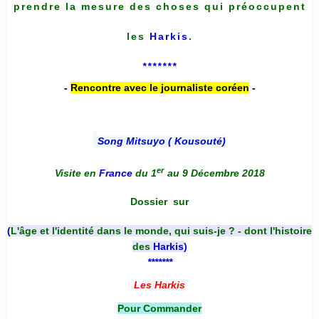
prendre la mesure des choses qui préoccupent
les
Harkis
.
*******
-
Rencontre avec le journaliste coréen
-
Song Mitsuyo ( Kousouté
)
er
Visite en
France
du 1
au 9 Décembre 2018
Dossier
sur
(
L'âge et l'identité dans le monde, qui suis-je ? - dont l'histoire
des
Harkis
)
*******
Les Harkis
Pour Commander