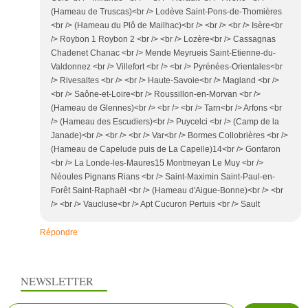
(Hameau de Truscas)<br /> Lodève Saint-Pons-de-Thomières
<br /> (Hameau du Plô de Mailhac)<br /> <br /> <br /> Isère<br
/> Roybon 1 Roybon 2 <br /> <br /> Lozère<br /> Cassagnas
Chadenet Chanac <br /> Mende Meyrueis Saint-Etienne-du-
Valdonnez <br /> Villefort <br /> <br /> Pyrénées-Orientales<br
/> Rivesaltes <br /> <br /> Haute-Savoie<br /> Magland <br />
<br /> Saône-et-Loire<br /> Roussillon-en-Morvan <br />
(Hameau de Glennes)<br /> <br /> <br /> Tarn<br /> Arfons <br
/> (Hameau des Escudiers)<br /> Puycelci <br /> (Camp de la
Janade)<br /> <br /> <br /> Var<br /> Bormes Collobrières <br />
(Hameau de Capelude puis de La Capelle)14<br /> Gonfaron
<br /> La Londe-les-Maures15 Montmeyan Le Muy <br />
Néoules Pignans Rians <br /> Saint-Maximin Saint-Paul-en-
Forêt Saint-Raphaël <br /> (Hameau d'Aigue-Bonne)<br /> <br
/> <br /> Vaucluse<br /> Apt Cucuron Pertuis <br /> Sault
Répondre
NEWSLETTER