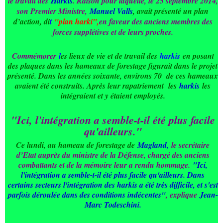
le travail des
Harkis
. Raison pour laquelle, le 25 septembre 2014,
son Premier Ministre,
Manuel Valls
, avait présenté un plan
d’action, di
t
"plan harki",
en faveur des anciens membres des
forces supplétives et de leurs proches.
Commémorer
l
es lieux de vie et de travail des
harkis
en posant
des plaques dans les hameaux de forestage figurait dans le projet
présenté. Dans les années soixante, environs 70 de ces hameaux
avaient été construits. Après leur rapatriement les
harkis
les
intégraient et y étaient employés.
"Ici, l'intégration a semble-t-il été plus facile
qu'ailleurs."
Ce lundi, au hameau de forestage de
Magland,
le secrétaire
d’Etat auprès du ministre de la Défense, chargé des anciens
combattants et de la mémoire leur a rendu hommage.
"Ici,
l'intégration a semble-t-il été plus facile qu'ailleurs. Dans
certains secteurs l'intégration des harkis a été très difficile, et s'est
parfois déroulée dans des conditions indécentes"
, explique
Jean-
Marc Todeschini.