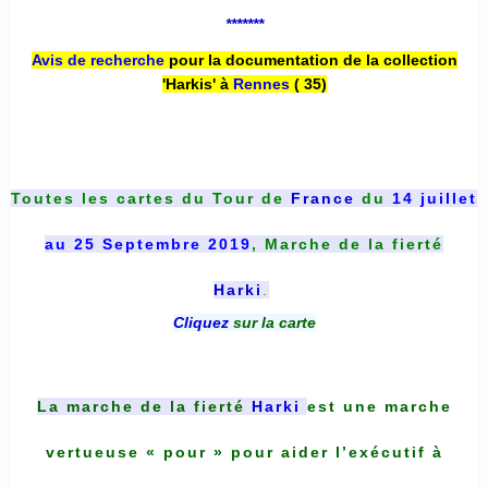
*******
Avis de recherche
pour la documentation de la collection
'Harkis' à
Rennes
( 35)
Toutes les cartes du
Tour de
France
du
14 juillet
au 25 Septembre 2019
, Marche de la fierté
Harki
.
Cliquez
sur la carte
La marche de la fierté
Harki
est une marche
vertueuse « pour » pour aider l’exécutif à