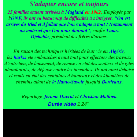
S'adapter encore et toujours
25 familles étaient arrivées à
Magland
en 1962.
Employés par
l'
ONF
, ils ont eu beaucoup de difficultés à s'intégrer.
"On est
arrivés du Bled et il fallait que l'on s'adapte à tout ! Notamment
au matériel que l'on nous donnait"
,
confie
Lamri
Djebabla
,
président des frères d'armes.
En raison des techniques héritées de leur vie en
Algérie
,
les
harkis
été embauchés avant tout pour effectuer des travaux
d’entretien, de boisement, de remise en état des sentiers et de gîtes
abandonnés, de défense contre les incendies. Ils ont ainsi déboisé
et remis en état des centaines d'hameaux et des kilomètres de
chemins allant de
la Haute-Savoie
jusqu'à
Bordeaux.
Reportage
Jérôme Ducrot
et
Christian Mathieu
Durée vidéo
1'24"