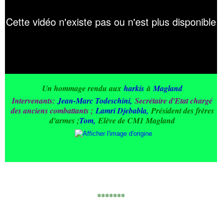
Un hommage rendu aux
harkis
à
Magland
Intervenants:
Jean-Marc Todeschini,
Secrétaire d'Etat chargé
des anciens combattants ;
Lamri Djebabla
,
Président des frères
d'armes ;
Tom,
Elève de CM1 Magland
*******