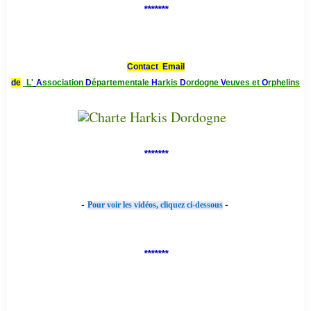
*******
Contact Email
de
L'
A
ssociation
D
épartementale
H
arkis
D
ordogne
V
euves et
O
rphelins
*******
-
-
Pour voir les vidéos, cliquez ci-dessous
*******