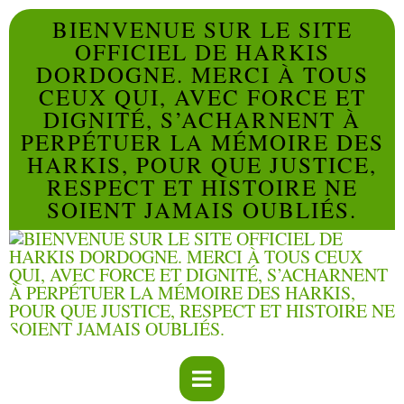
BIENVENUE SUR LE SITE
OFFICIEL DE HARKIS
DORDOGNE. MERCI À TOUS
CEUX QUI, AVEC FORCE ET
DIGNITÉ, S’ACHARNENT À
PERPÉTUER LA MÉMOIRE DES
HARKIS, POUR QUE JUSTICE,
RESPECT ET HISTOIRE NE
SOIENT JAMAIS OUBLIÉS.