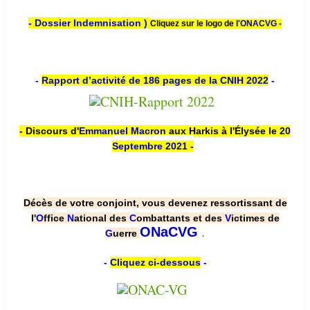
- Dossier Indemnisation )
Cliquez sur le logo de
l'ONACVG -
-
Rapport d’activité de 186 pages de la CNIH 2022
-
- Discours d'
Emmanuel Macron
aux Harkis à l'Élysée le
20
Septembre 2021
-
Décès de votre conjoint, vous devenez ressortissant de
l'
O
ffice
N
ational des
C
ombattants et des
V
ictimes de
.
ONaCVG
G
uerre
-
Cliquez ci-dessous
-