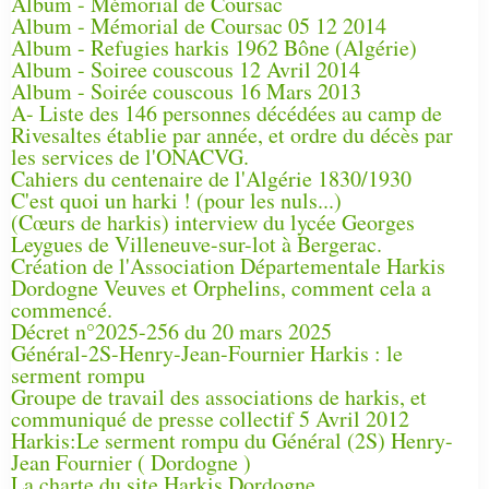
Album - Mémorial de Coursac
Album - Mémorial de Coursac 05 12 2014
Album - Refugies harkis 1962 Bône (Algérie)
Album - Soiree couscous 12 Avril 2014
Album - Soirée couscous 16 Mars 2013
A- Liste des 146 personnes décédées au camp de
Rivesaltes établie par année, et ordre du décès par
les services de l'ONACVG.
Cahiers du centenaire de l'Algérie 1830/1930
C'est quoi un harki ! (pour les nuls...)
(Cœurs de harkis) interview du lycée Georges
Leygues de Villeneuve-sur-lot à Bergerac.
Création de l'Association Départementale Harkis
Dordogne Veuves et Orphelins, comment cela a
commencé.
Décret n°2025-256 du 20 mars 2025
Général-2S-Henry-Jean-Fournier Harkis : le
serment rompu
Groupe de travail des associations de harkis, et
communiqué de presse collectif 5 Avril 2012
Harkis:Le serment rompu du Général (2S) Henry-
Jean Fournier ( Dordogne )
La charte du site Harkis Dordogne