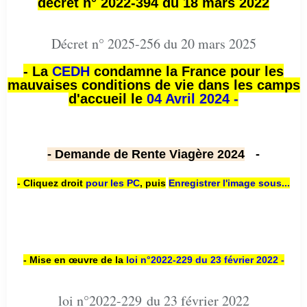
décret n° 2022-394 du 18 mars 2022
Décret n° 2025-256 du 20 mars 2025
- La
CEDH
condamne la France pour les
mauvaises conditions de vie dans les camps
d'accueil le
04 Avril 2024 -
- Demande de Rente Viagère 2024
-
- Cliquez droit
pour les PC
,
puis
Enregistrer l'image sous...
- Mise en œuvre de la
loi n
°2022-229
du 23 février 2022 -
loi n°2022-229 du 23 février 2022