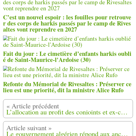
C’est un nouvel espoir : les fouilles pour retrouve
r des corps de harkis passés par le camp de Rives
altes vont reprendre en 2027
Fait du jour : Le cimetière d’enfants harkis oubli
é de Saint-Maurice-l'Ardoise (30)
Refonte du Mémorial de Rivesaltes : Préserver ce
lieu est une priorité, dit la ministre Alice Rufo
L’allocation au profit des conjoints et ex-conjoints survivants de harkis exonérée d’impôt sur le revenu
Le gouvernement algérien répond aux anciens colons / pas d’indemnisation ni de récupération des biens immobiliers pour les pieds-noirs