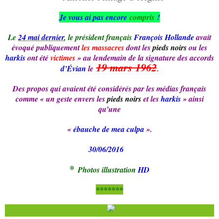
Je vous ai pas encore
compris
!
Le
24 mai dernier
, le président français
François Hollande
avait
évoqué publiquement
les massacres
dont les
pieds noirs
ou les
harkis
ont été
victimes
» au lendemain de la signature des accords
19 mars 1962
d’Évian
le
.
Des propos qui avaient été considérés par les médias français
comme « un geste envers les
pieds noirs
et les
harkis
» ainsi
qu’une
«
ébauche de mea culpa
».
30/06/2016
*
Photos illustration
HD
*******