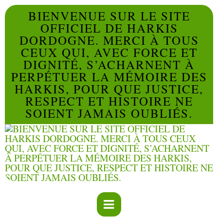
BIENVENUE SUR LE SITE
OFFICIEL DE HARKIS
DORDOGNE. MERCI À TOUS
CEUX QUI, AVEC FORCE ET
DIGNITÉ, S’ACHARNENT À
PERPÉTUER LA MÉMOIRE DES
HARKIS, POUR QUE JUSTICE,
RESPECT ET HISTOIRE NE
SOIENT JAMAIS OUBLIÉS.