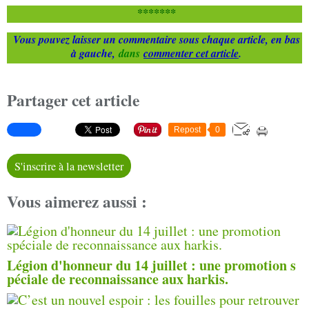
*******
Vous pouvez laisser un commentaire sous chaque article, en bas
à gauche,
dans
commenter cet article
.
Partager cet article
Repost
0
S'inscrire à la newsletter
Vous aimerez aussi :
Légion d'honneur du 14 juillet : une promotion s
péciale de reconnaissance aux harkis.