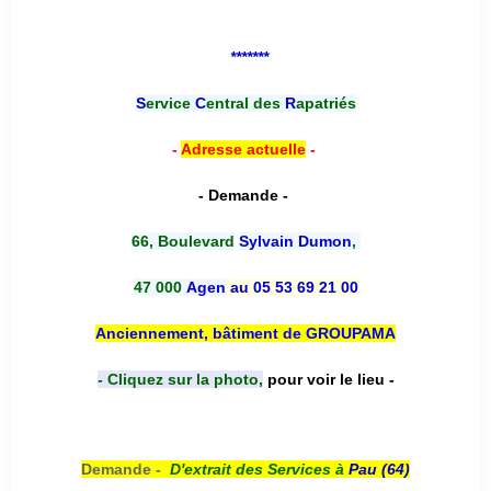
*******
S
ervice
C
entral des
R
apatriés
-
Adresse actuelle
-
- Demande -
66, Boulevard
Sylvain Dumon
,
47 000
Agen
au 05 53 69 21 00
Anciennement, bâtiment de GROUPAMA
- Cliquez sur la photo,
pour voir le lieu -
Demande -
D'e
xtrait des Services à
Pau (64)