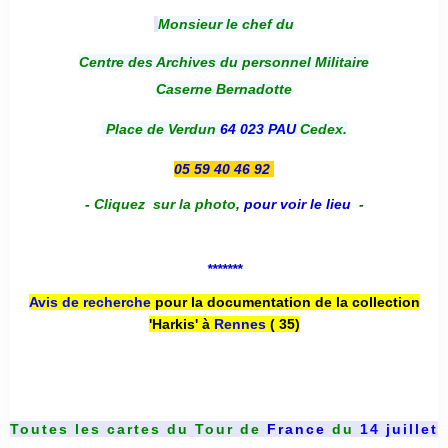
Monsieur le chef du
Centre des Archives du personnel Militaire
Caserne Bernadotte
Place de Verdun
64 023 PAU
Cedex.
05 59 40 46 92
-
Cliquez sur la photo
,
pour voir le lieu
-
*******
Avis de recherche
pour la documentation de la collection
'Harkis' à
Rennes
( 35)
Toutes les cartes du
Tour de
France
du
14 juillet