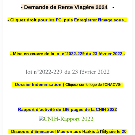
- Demande de Rente Viagère 2024
-
- Cliquez droit
pour les PC
,
puis
Enregistrer l'image sous...
- Mise en œuvre de la
loi n
°2022-229
du 23 février 2022 -
loi n°2022-229 du 23 février 2022
- Dossier Indemnisation )
Cliquez sur le logo de
l'ONACVG -
-
Rapport d’activité de 186 pages de la CNIH 2022
-
- Discours d'
Emmanuel Macron
aux Harkis à l'Élysée le
20