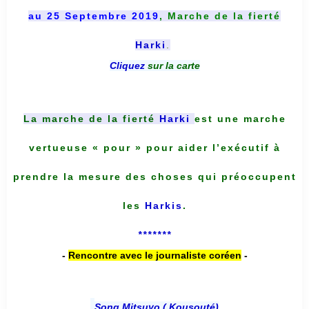
au 25 Septembre 2019
, Marche de la fierté
Harki
.
Cliquez
sur la carte
La marche de la fierté
Harki
est une marche
vertueuse « pour » pour aider l’exécutif à
prendre la mesure des choses qui préoccupent
les
Harkis
.
*******
-
Rencontre avec le journaliste coréen
-
Song Mitsuyo ( Kousouté
)