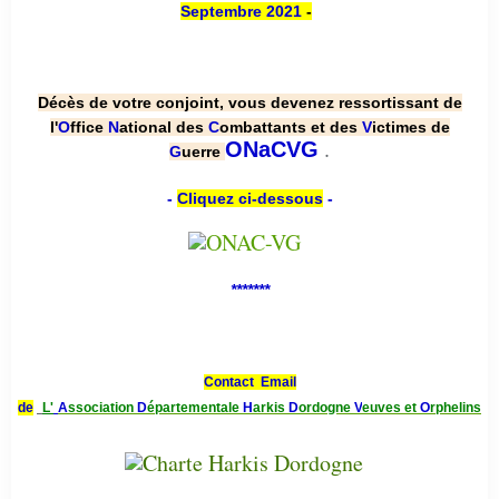
Septembre 2021
-
Décès de votre conjoint, vous devenez ressortissant de
l'
O
ffice
N
ational des
C
ombattants et des
V
ictimes de
.
ONaCVG
G
uerre
-
Cliquez ci-dessous
-
*******
Contact Email
de
L'
A
ssociation
D
épartementale
H
arkis
D
ordogne
V
euves et
O
rphelins