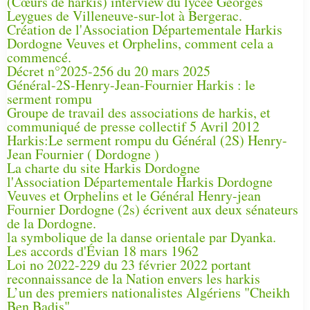
(Cœurs de harkis) interview du lycée Georges
Leygues de Villeneuve-sur-lot à Bergerac.
Création de l'Association Départementale Harkis
Dordogne Veuves et Orphelins, comment cela a
commencé.
Décret n°2025-256 du 20 mars 2025
Général-2S-Henry-Jean-Fournier Harkis : le
serment rompu
Groupe de travail des associations de harkis, et
communiqué de presse collectif 5 Avril 2012
Harkis:Le serment rompu du Général (2S) Henry-
Jean Fournier ( Dordogne )
La charte du site Harkis Dordogne
l'Association Départementale Harkis Dordogne
Veuves et Orphelins et le Général Henry-jean
Fournier Dordogne (2s) écrivent aux deux sénateurs
de la Dordogne.
la symbolique de la danse orientale par Dyanka.
Les accords d'Évian 18 mars 1962
Loi no 2022-229 du 23 février 2022 portant
reconnaissance de la Nation envers les harkis
L’un des premiers nationalistes Algériens "Cheikh
Ben Badis"