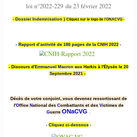
loi n°2022-229 du 23 février 2022
- Dossier Indemnisation )
Cliquez sur le logo de
l'ONACVG -
-
Rapport d’activité de 186 pages de la CNIH 2022
-
- Discours d'
Emmanuel Macron
aux Harkis à l'Élysée le
20
Septembre 2021
-
Décès de votre conjoint, vous devenez ressortissant de
l'
O
ffice
N
ational des
C
ombattants et des
V
ictimes de
.
ONaCVG
G
uerre
-
Cliquez ci-dessous
-