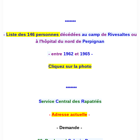
*******
-
Liste des 146 personnes
décédées
au camp
de
Rivesaltes
ou
à l'hôpital du nord de
Perpignan
-
entre
1962
et
1965 -
Cliquez sur la photo
*******
S
ervice
C
entral des
R
apatriés
-
Adresse actuelle
-
- Demande -