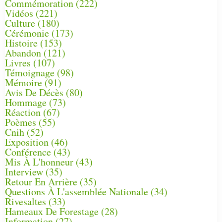
Commémoration
(222)
Vidéos
(221)
Culture
(180)
Cérémonie
(173)
Histoire
(153)
Abandon
(121)
Livres
(107)
Témoignage
(98)
Mémoire
(91)
Avis De Décès
(80)
Hommage
(73)
Réaction
(67)
Poèmes
(55)
Cnih
(52)
Exposition
(46)
Conférence
(43)
Mis À L'honneur
(43)
Interview
(35)
Retour En Arrière
(35)
Questions À L'assemblée Nationale
(34)
Rivesaltes
(33)
Hameaux De Forestage
(28)
Information
(27)