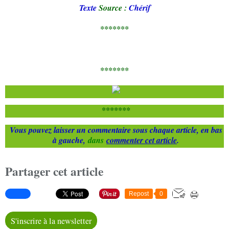
Texte
Source :
Chérif
*******
*******
*******
Vous pouvez laisser un commentaire sous chaque article, en bas
à gauche,
dans
commenter cet article
.
Partager cet article
Repost
0
S'inscrire à la newsletter