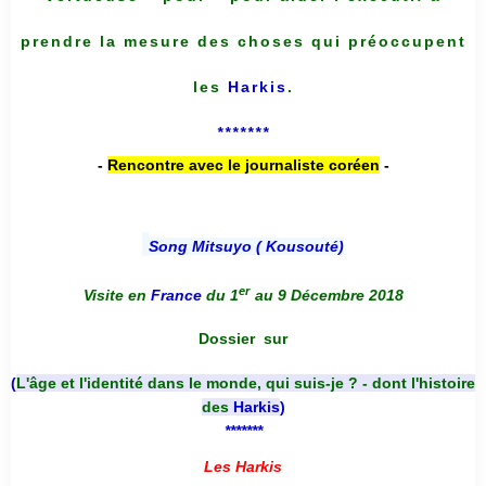
prendre la mesure des choses qui préoccupent
les
Harkis
.
*******
-
Rencontre avec le journaliste coréen
-
Song Mitsuyo ( Kousouté
)
er
Visite en
France
du 1
au 9 Décembre 2018
Dossier
sur
(
L'âge et l'identité dans le monde, qui suis-je ? - dont l'histoire
des
Harkis
)
*******
Les Harkis