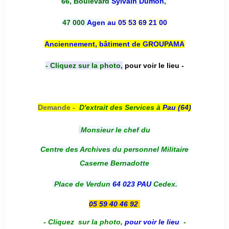
66, Boulevard
Sylvain Dumon
,
47 000
Agen
au 05 53 69 21 00
Anciennement, bâtiment de GROUPAMA
- Cliquez sur la photo,
pour voir le lieu -
Demande -
D'e
xtrait des Services à
Pau (64)
Monsieur le chef du
Centre des Archives du personnel Militaire
Caserne Bernadotte
Place de Verdun
64 023 PAU
Cedex.
05 59 40 46 92
-
Cliquez sur la photo
,
pour voir le lieu
-