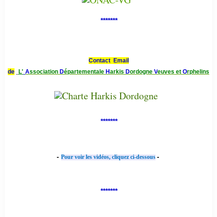
*******
Contact Email
de
L'
A
ssociation
D
épartementale
H
arkis
D
ordogne
V
euves et
O
rphelins
*******
-
-
Pour voir les vidéos, cliquez ci-dessous
*******