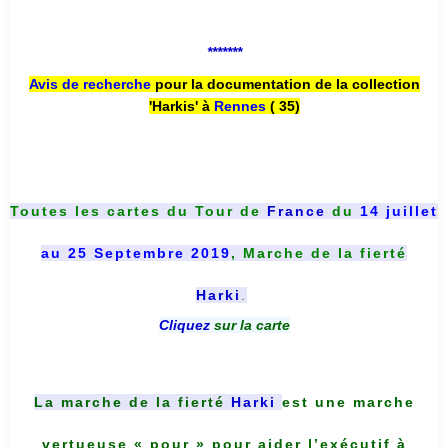
*******
Avis de recherche
pour la documentation de la collection
'Harkis' à
Rennes
( 35)
Toutes les cartes du
Tour de
France
du
14 juillet
au 25 Septembre 2019
, Marche de la fierté
Harki
.
Cliquez
sur la carte
La marche de la fierté
Harki
est une marche
vertueuse « pour » pour aider l’exécutif à