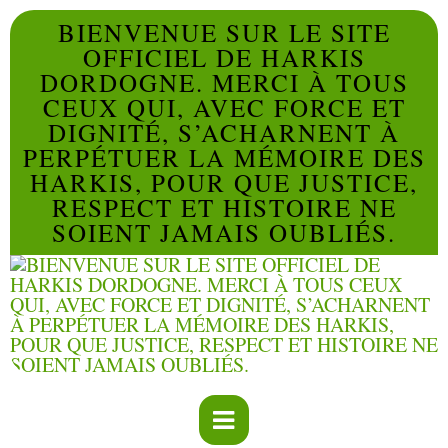
BIENVENUE SUR LE SITE
OFFICIEL DE HARKIS
DORDOGNE. MERCI À TOUS
CEUX QUI, AVEC FORCE ET
DIGNITÉ, S’ACHARNENT À
PERPÉTUER LA MÉMOIRE DES
HARKIS, POUR QUE JUSTICE,
RESPECT ET HISTOIRE NE
SOIENT JAMAIS OUBLIÉS.