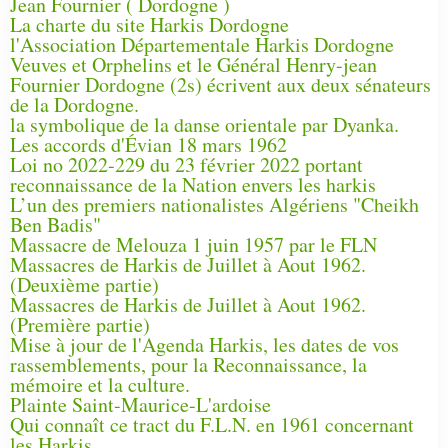
Jean Fournier ( Dordogne )
La charte du site Harkis Dordogne
l'Association Départementale Harkis Dordogne
Veuves et Orphelins et le Général Henry-jean
Fournier Dordogne (2s) écrivent aux deux sénateurs
de la Dordogne.
la symbolique de la danse orientale par Dyanka.
Les accords d'Évian 18 mars 1962
Loi no 2022-229 du 23 février 2022 portant
reconnaissance de la Nation envers les harkis
L’un des premiers nationalistes Algériens "Cheikh
Ben Badis"
Massacre de Melouza 1 juin 1957 par le FLN
Massacres de Harkis de Juillet à Aout 1962.
(Deuxième partie)
Massacres de Harkis de Juillet à Aout 1962.
(Première partie)
Mise à jour de l'Agenda Harkis, les dates de vos
rassemblements, pour la Reconnaissance, la
mémoire et la culture.
Plainte Saint-Maurice-L'ardoise
Qui connaît ce tract du F.L.N. en 1961 concernant
les Harkis.