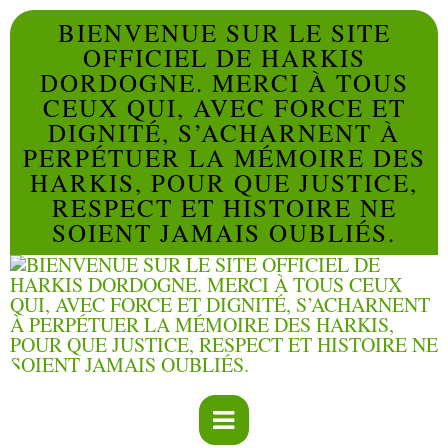
BIENVENUE SUR LE SITE
OFFICIEL DE HARKIS
DORDOGNE. MERCI À TOUS
CEUX QUI, AVEC FORCE ET
DIGNITÉ, S’ACHARNENT À
PERPÉTUER LA MÉMOIRE DES
HARKIS, POUR QUE JUSTICE,
RESPECT ET HISTOIRE NE
SOIENT JAMAIS OUBLIÉS.