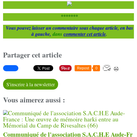
*******
Vous pouvez laisser un commentaire sous chaque article, en bas
à gauche,
dans
commenter cet article
.
Partager cet article
Repost
0
S'inscrire à la newsletter
Vous aimerez aussi :
Communiqué de l'association S.A.C.H.E Aude-Fr