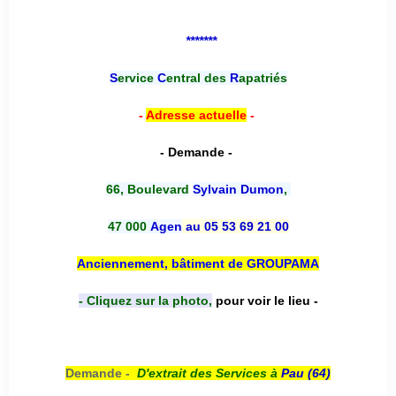
*******
S
ervice
C
entral des
R
apatriés
-
Adresse actuelle
-
- Demande -
66, Boulevard
Sylvain Dumon
,
47 000
Agen
au 05 53 69 21 00
Anciennement, bâtiment de GROUPAMA
- Cliquez sur la photo,
pour voir le lieu -
Demande -
D'e
xtrait des Services à
Pau (64)