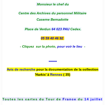
Monsieur le chef du
Centre des Archives du personnel Militaire
Caserne Bernadotte
Place de Verdun
64 023 PAU
Cedex.
05 59 40 46 92
-
Cliquez sur la photo
,
pour voir le lieu
-
*******
Avis de recherche
pour la documentation de la collection
'Harkis' à
Rennes
( 35)
Toutes les cartes du
Tour de
France
du
14 juillet