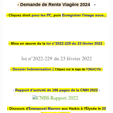
- Demande de Rente Viagère 2024
-
- Cliquez droit
pour les PC
,
puis
Enregistrer l'image sous...
- Mise en œuvre de la
loi n
°2022-229
du 23 février 2022 -
loi n°2022-229 du 23 février 2022
- Dossier Indemnisation )
Cliquez sur le logo de
l'ONACVG -
-
Rapport d’activité de 186 pages de la CNIH 2022
-
- Discours d'
Emmanuel Macron
aux Harkis à l'Élysée le
20