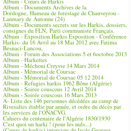
Album - Cœurs de Harkis
Album - Documents Archives de la
Dordogne, Hameau de forestage de Chauveyrou -
Lanmary de Antonne (24)
Album - Documents secrets sur les Harkis, dossiers,
consignes du FLN, Parti communiste Français.
Album - Exposition Harkis Exposition - Conférence
Harkis- du 16 Avril au 18 Mai 2012 avec Fatima
Besnaci-Lancou,
Album - Forum des Associations 5 et 6octobre 2013
Album - Harkettes
Album - Méchoui Creysse 14 Mars 2014
Album - Mémorial de Coursac
Album - Mémorial de Coursac 05 12 2014
Album - Refugies harkis 1962 Bône (Algérie)
Album - Soiree couscous 12 Avril 2014
Album - Soirée couscous 16 Mars 2013
A- Liste des 146 personnes décédées au camp de
Rivesaltes établie par année, et ordre du décès par
les services de l'ONACVG.
Cahiers du centenaire de l'Algérie 1830/1930
C'est quoi un harki ! (pour les nuls...)
(Cœurs de harkis) interview du lycée Georges