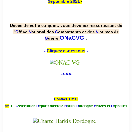
Septembre 2021
-
Décès de votre conjoint, vous devenez ressortissant de
l'
O
ffice
N
ational des
C
ombattants et des
V
ictimes de
.
ONaCVG
G
uerre
-
Cliquez ci-dessous
-
*******
Contact Email
de
L'
A
ssociation
D
épartementale
H
arkis
D
ordogne
V
euves et
O
rphelins