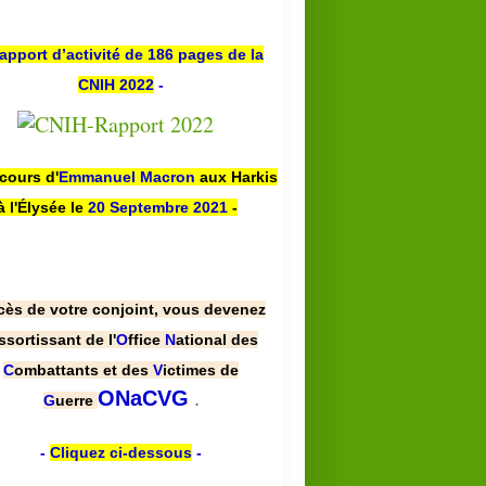
apport d’activité de 186 pages de la
CNIH 2022
-
scours d'
Emmanuel Macron
aux Harkis
à l'Élysée le
20 Septembre 2021
-
cès de votre conjoint, vous devenez
ssortissant de l'
O
ffice
N
ational des
C
ombattants et des
V
ictimes de
.
ONaCVG
G
uerre
-
Cliquez ci-dessous
-