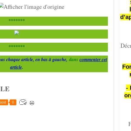
d’a
*******
Décr
*******
us chaque article, en bas à gauche,
dans
commenter cet
Fon
article
.
CLE
-
or
post
0
F