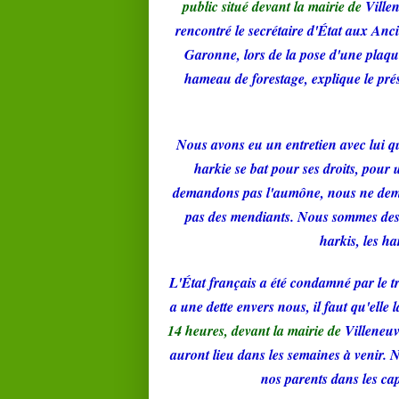
public situé devant la mairie de
Ville
rencontré le secrétaire d'État aux Anci
Garonne, lors de la pose d'une plaq
hameau de forestage, explique le pré
Nous avons eu un entretien avec lui 
harkie se bat pour ses droits, pou
demandons pas l'aumône, nous ne dem
pas des mendiants. Nous sommes des
harkis, les ha
L'État français a été condamné par le 
a une dette envers nous, il faut qu'elle 
14 heures, devant la mairie de
Villeneuv
auront lieu dans les semaines à venir. 
nos parents dans les ca