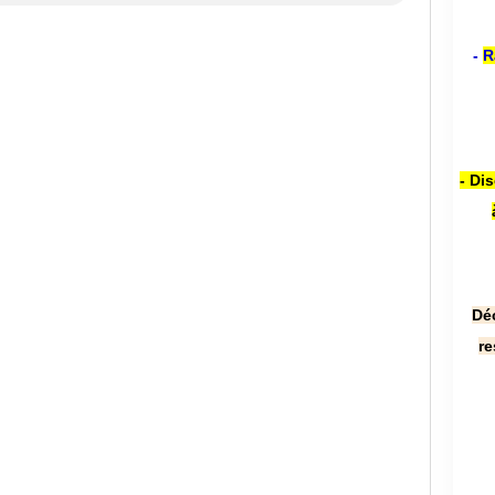
-
R
- Di
Dé
re