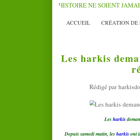
ACCUEIL
CRÉATION DE 
Les harkis dema
r
Rédigé par harkisdo
Les
harkis
demand
Depuis samedi matin, les
harkis
ont i