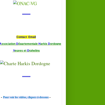
*******
Contact Email
A
ssociation
D
épartementale
H
arkis
D
ordogne
V
euves et
O
rphelins
*******
-
-
Pour voir les vidéos, cliquez ci-dessous