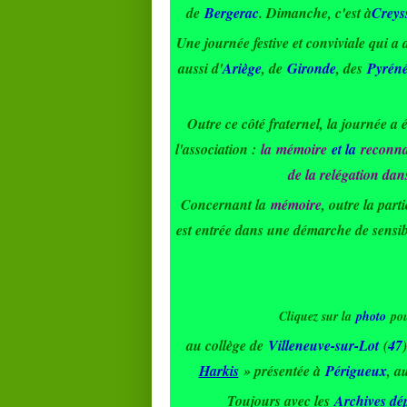
de
Bergerac
. Dimanche, c'est à
Crey
Une journée festive et conviviale qui a 
aussi d'
Ariège
, de
Gironde
, des
Pyréné
Outre ce côté fraternel, la journée a 
l'association :
la
mémoire
et la
reconn
de la relégation da
Concernant la
mémoire
, outre la par
est entrée dans une démarche de sensibi
Cliquez sur la
photo
pou
au collège de
Villeneuve-sur-Lot
(
47
Harkis
» présentée à
Périgueux
, a
Toujours avec les
Archives dé