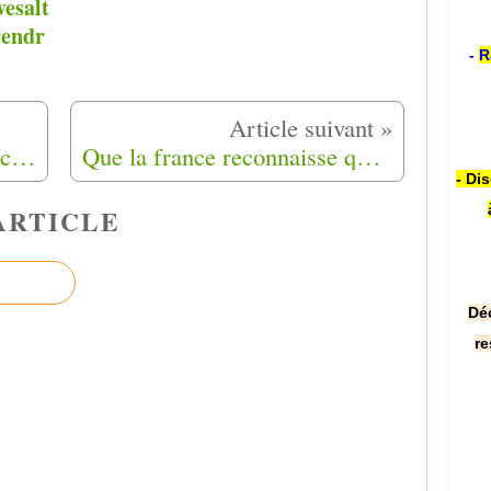
esalt
rendr
-
R
Hommage à Abdelkrim Klech, par Hamed Bourouffala (3)
Que la france reconnaisse qu'elle n'a pas protéger ses enfants
- Di
ARTICLE
Dé
re