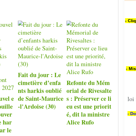
- Cli
- Mi
Fait du jour : Le
cimetière d’enfa
Refonte du Mém
nts harkis oublié
orial de Rivesalte
uvel e
de Saint-Maurice
s : Préserver ce li
loi
ouille
-l'Ardoise (30)
eu est une priorit
ouver
é, dit la ministre
- Do
e har
Alice Rufo
ar le