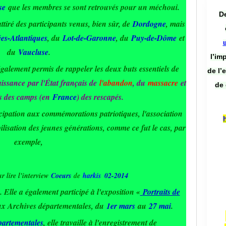
sse
que les membres se sont retrouvés pour un méchoui.
De
attiré des participants venus, bien sûr, de
Dordogne
, mais
es-Atlantiques
, du
Lot-de-Garonne
, du
Puy-de-Dôme
et
du
Vaucluse
.
l’im
également permis de rappeler les deux buts essentiels de
de l’
aissance
par l'État français de
l'
abandon
, du
massacre
et
de 
ns des camps (en
France
) des rescapés.
ticipation aux commémorations patriotiques, l'association
lisation des jeunes générations, comme ce fut le cas, par
exemple,
r lire l'interview
Coeurs
de
harkis
02-2014
). Elle a également participé à l'exposition «
Portraits de
ux Archives départementales, du
1er mars
au
27 mai
.
partementales
, elle travaille à l'enregistrement de