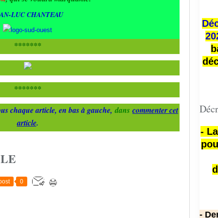
EAN-LUC CHANTEAU
Déc
20
*******
b
déc
*******
Décr
us chaque article, en bas à gauche,
dans
commenter cet
article
.
- L
pou
CLE
d
post
0
- De