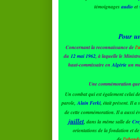
témoignages
audio
et
Pour un
Concernant la reconnaissance de
l'
du
12 mai 1962
, à laquelle le Minist
haut-commissaire en
Algérie
un me
Une commémoration que
Un combat qui est également celui d
parole,
Alain Ferki
, était présent. Il 
de cette commémoration. Il a aussi é
juillet
, dans la même salle de
Cre
orientations de la fondation et d
de
l'aband