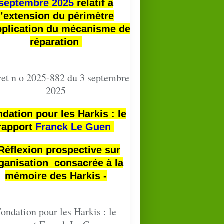
septembre 2025
relatif à
l’extension du périmètre
pplication du mécanisme de
réparation
et n o 2025-882 du 3 septembre
2025
dation pour les Harkis : le
rapport
Franck Le Guen
 Réflexion prospective sur
ganisation consacrée à la
mémoire des Harkis -
ondation pour les Harkis : le