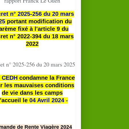
rapport Franck Le Guen
ret n° 2025-256 du 20 mars
25
portant modification du
arème fixé à l'article 9 du
ret n° 2022-394 du 18 mars
2022
et n° 2025-256 du 20 mars 2025
a
CEDH
condamne la France
r les mauvaises conditions
de vie dans les camps
'accueil le
04 Avril 2024 -
mande de Rente Viagère 2024