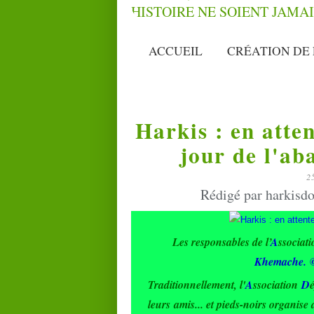
ACCUEIL
CRÉATION DE 
Harkis : en atte
jour de l'ab
2
Rédigé par harkisdo
Les responsables de l’
A
ssociat
Khemache.
Traditionnellement, l'
A
ssociation
D
leurs amis... et pieds-noirs organise