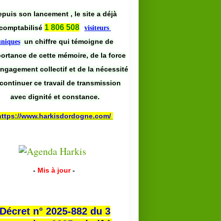
puis son lancement , le site a déjà
1 806 508
comptabilisé
visiteurs
un chiffre qui témoigne de
uniques
portance de cette mémoire, de la force
engagement collectif et de la nécessité
continuer ce travail de transmission
avec dignité et constance.
https://www.harkisdordogne.com/
-
Mis à jour
-
Décret n° 2025-882 du 3