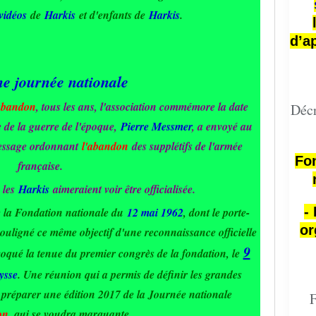
vidéos
de
Harkis
et d'enfants de
Harkis
.
d’a
e journée nationale
abandon
, tous les ans, l'association commémore la date
Décr
re de la guerre de l'époque,
Pierre Messmer
, a envoyé au
ssage ordonnant
l'abandon
des supplétifs de l'armée
Fon
française.
 les
Harkis
aimeraient voir être officialisée.
-
e la Fondation nationale du
12 mai 1962
, dont le porte-
or
a souligné ce même objectif d'une reconnaissance officielle
9
voqué la tenue du premier congrès de la fondation, le
ysse
. Une réunion qui a permis de définir les grandes
e préparer une édition 2017 de la Journée nationale
F
on
, qui se voudra marquante.