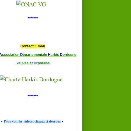
*******
Contact Email
A
ssociation
D
épartementale
H
arkis
D
ordogne
V
euves et
O
rphelins
*******
-
-
Pour voir les vidéos, cliquez ci-dessous