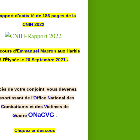
apport d’activité de 186 pages de la
CNIH 2022
-
scours d'
Emmanuel Macron
aux Harkis
à l'Élysée le
20 Septembre 2021
-
cès de votre conjoint, vous devenez
ssortissant de l'
O
ffice
N
ational des
C
ombattants et des
V
ictimes de
.
ONaCVG
G
uerre
-
Cliquez ci-dessous
-