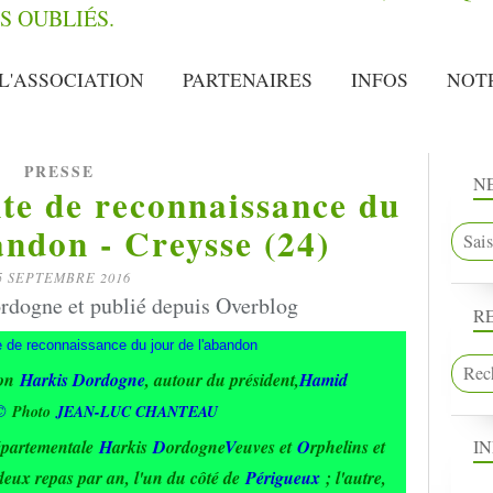
L'ASSOCIATION
PARTENAIRES
INFOS
NOT
PRESSE
N
nte de reconnaissance du
andon - Creysse (24)
5 SEPTEMBRE 2016
rdogne et publié depuis Overblog
R
ion
Harkis Dordogne
, autour du président,
Hamid
 ©
Photo
JEAN-LUC CHANTEAU
I
épartementale
H
arkis
D
ordogne
V
euves et
O
rphelins et
 deux repas par an, l'un du côté de
Périgueux
; l'autre,