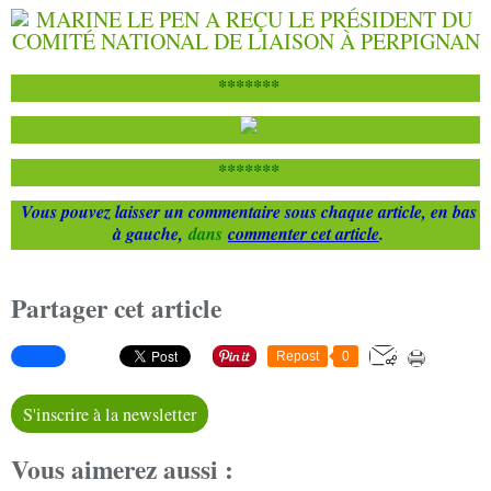
*******
*******
Vous pouvez laisser un commentaire sous chaque article, en bas
à gauche,
dans
commenter cet article
.
Partager cet article
Repost
0
S'inscrire à la newsletter
Vous aimerez aussi :