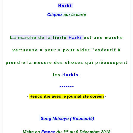
Harki
.
Cliquez
sur la carte
La marche de la fierté
Harki
est une marche
vertueuse « pour » pour aider l’exécutif à
prendre la mesure des choses qui préoccupent
les
Harkis
.
*******
-
Rencontre avec le journaliste coréen
-
Song Mitsuyo ( Kousouté
)
er
Visite en
France
du 1
au 9 Décembre 2018