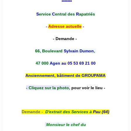
*******
S
ervice
C
entral des
R
apatriés
-
Adresse actuelle
-
- Demande -
66, Boulevard
Sylvain Dumon
,
47 000
Agen
au 05 53 69 21 00
Anciennement, bâtiment de GROUPAMA
- Cliquez sur la photo,
pour voir le lieu -
Demande -
D'e
xtrait des Services à
Pau (64)
Monsieur le chef du