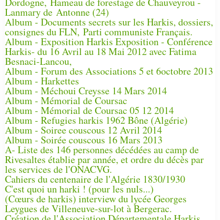
Dordogne, Hameau de forestage de Chauveyrou -
Lanmary de Antonne (24)
Album - Documents secrets sur les Harkis, dossiers,
consignes du FLN, Parti communiste Français.
Album - Exposition Harkis Exposition - Conférence
Harkis- du 16 Avril au 18 Mai 2012 avec Fatima
Besnaci-Lancou,
Album - Forum des Associations 5 et 6octobre 2013
Album - Harkettes
Album - Méchoui Creysse 14 Mars 2014
Album - Mémorial de Coursac
Album - Mémorial de Coursac 05 12 2014
Album - Refugies harkis 1962 Bône (Algérie)
Album - Soiree couscous 12 Avril 2014
Album - Soirée couscous 16 Mars 2013
A- Liste des 146 personnes décédées au camp de
Rivesaltes établie par année, et ordre du décès par
les services de l'ONACVG.
Cahiers du centenaire de l'Algérie 1830/1930
C'est quoi un harki ! (pour les nuls...)
(Cœurs de harkis) interview du lycée Georges
Leygues de Villeneuve-sur-lot à Bergerac.
Création de l'Association Départementale Harkis