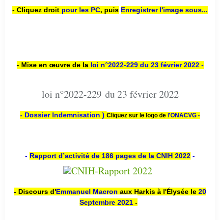
- Cliquez droit
pour les PC
,
puis
Enregistrer l'image sous...
- Mise en œuvre de la
loi n
°2022-229
du 23 février 2022 -
loi n°2022-229 du 23 février 2022
- Dossier Indemnisation )
Cliquez sur le logo de
l'ONACVG -
-
Rapport d’activité de 186 pages de la CNIH 2022
-
- Discours d'
Emmanuel Macron
aux Harkis à l'Élysée le
20
Septembre 2021
-