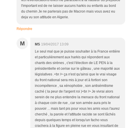
les revendications elles me paraissent à la hauteur du prejudice
l'important est de ne laisser aucuns harkis ou enfants au bord
du chemin Je ne parlerais pas de Macron mais vous avez eu
deja vu son attitude en Algerie.
Répondre
M
MS
19/04/2017 13:09
Le seul mal que je puisse souhaiter à la France entière
et particulièrement aux harkis qui répondent aux
chants des sirènes , c'est l'élection de LE PEN à la
présidentielle et cerise sur le gâteau , une majorité aux
législatives .<br /> ça n'est qu'ainsi que le vrai visage
du front national sera mis à jour et à fortiori son
incompétence , sa xénophobie , son antisémitisme
caché ( la peur de l'argent roi )<br /> Je vivrai alors
serein de ne plus entendre la menace du front national
à chaque coin de rue , car son armée aura pris le
pouvoir ... mais tant pis pour vous les amis vous l'aurez
cherché , la parole et l'attitude raciste se sont lâchés
depuis quelques temps et lorsqu'un facho vous
crachera à la figure en pleine rue en vous insultant de