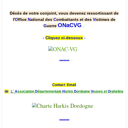
Décès de votre conjoint, vous devenez ressortissant de
l'
O
ffice
N
ational des
C
ombattants et des
V
ictimes de
.
ONaCVG
G
uerre
-
Cliquez ci-dessous
-
*******
Contact Email
de
L'
A
ssociation
D
épartementale
H
arkis
D
ordogne
V
euves et
O
rphelins
*******