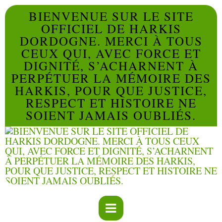
BIENVENUE SUR LE SITE
OFFICIEL DE HARKIS
DORDOGNE. MERCI À TOUS
CEUX QUI, AVEC FORCE ET
DIGNITÉ, S’ACHARNENT À
PERPÉTUER LA MÉMOIRE DES
HARKIS, POUR QUE JUSTICE,
RESPECT ET HISTOIRE NE
SOIENT JAMAIS OUBLIÉS.