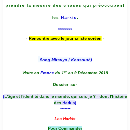
prendre la mesure des choses qui préoccupent
les
Harkis
.
*******
-
Rencontre avec le journaliste coréen
-
Song Mitsuyo ( Kousouté
)
er
Visite en
France
du 1
au 9 Décembre 2018
Dossier
sur
(
L'âge et l'identité dans le monde, qui suis-je ? - dont l'histoire
des
Harkis
)
*******
Les Harkis
Pour Commander