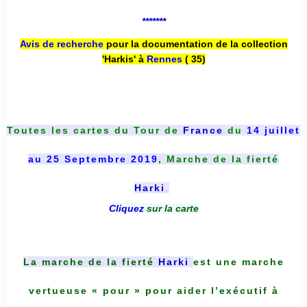
*******
Avis de recherche
pour la documentation de la collection
'Harkis' à
Rennes
( 35)
Toutes les cartes du
Tour de
France
du
14 juillet
au 25 Septembre 2019
, Marche de la fierté
Harki
.
Cliquez
sur la carte
La marche de la fierté
Harki
est une marche
vertueuse « pour » pour aider l’exécutif à