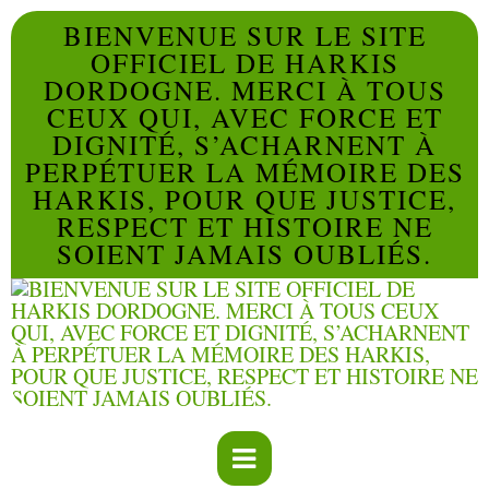
BIENVENUE SUR LE SITE
OFFICIEL DE HARKIS
DORDOGNE. MERCI À TOUS
CEUX QUI, AVEC FORCE ET
DIGNITÉ, S’ACHARNENT À
PERPÉTUER LA MÉMOIRE DES
HARKIS, POUR QUE JUSTICE,
RESPECT ET HISTOIRE NE
SOIENT JAMAIS OUBLIÉS.