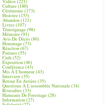
Vidéos
(221)
Culture
(180)
Cérémonie
(173)
Histoire
(153)
Abandon
(121)
Livres
(107)
Témoignage
(98)
Mémoire
(91)
Avis De Décès
(80)
Hommage
(73)
Réaction
(67)
Poèmes
(55)
Cnih
(52)
Exposition
(46)
Conférence
(43)
Mis À L'honneur
(43)
Interview
(35)
Retour En Arrière
(35)
Questions À L'assemblée Nationale
(34)
Rivesaltes
(33)
Hameaux De Forestage
(28)
Information
(27)
Solidarité
(27)