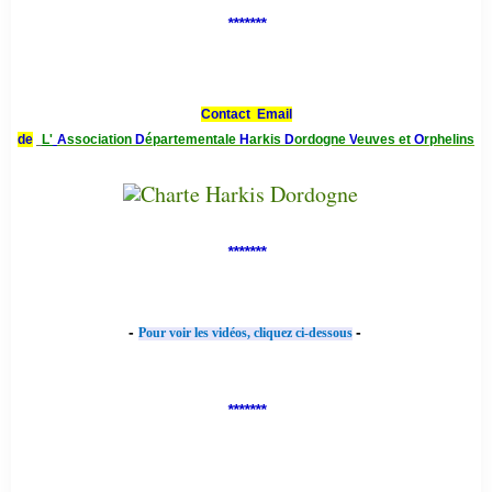
*******
Contact Email
de
L'
A
ssociation
D
épartementale
H
arkis
D
ordogne
V
euves et
O
rphelins
*******
-
-
Pour voir les vidéos, cliquez ci-dessous
*******