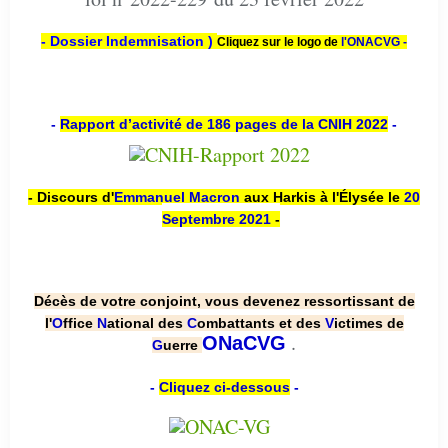
- Dossier Indemnisation )
Cliquez sur le logo de
l'ONACVG -
-
Rapport d’activité de 186 pages de la CNIH 2022
-
- Discours d'
Emmanuel Macron
aux Harkis à l'Élysée le
20
Septembre 2021
-
Décès de votre conjoint, vous devenez ressortissant de
l'
O
ffice
N
ational des
C
ombattants et des
V
ictimes de
.
ONaCVG
G
uerre
-
Cliquez ci-dessous
-