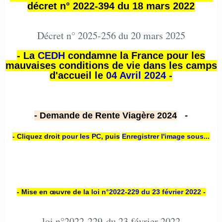
décret n° 2022-394 du 18 mars 2022
Décret n° 2025-256 du 20 mars 2025
- La
CEDH
condamne la France pour les
mauvaises conditions de vie dans les camps
d'accueil le
04 Avril 2024 -
- Demande de Rente Viagère 2024
-
- Cliquez droit
pour les PC
,
puis
Enregistrer l'image sous...
- Mise en œuvre de la
loi n
°2022-229
du 23 février 2022 -
loi n°2022-229 du 23 février 2022