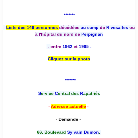
*******
-
Liste des 146 personnes
décédées
au camp
de
Rivesaltes
ou
à l'hôpital du nord de
Perpignan
-
entre
1962
et
1965 -
Cliquez sur la photo
*******
S
ervice
C
entral des
R
apatriés
-
Adresse actuelle
-
- Demande -
66, Boulevard
Sylvain Dumon
,