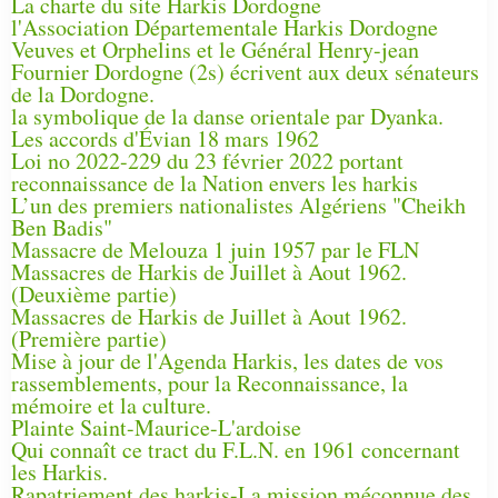
La charte du site Harkis Dordogne
l'Association Départementale Harkis Dordogne
Veuves et Orphelins et le Général Henry-jean
Fournier Dordogne (2s) écrivent aux deux sénateurs
de la Dordogne.
la symbolique de la danse orientale par Dyanka.
Les accords d'Évian 18 mars 1962
Loi no 2022-229 du 23 février 2022 portant
reconnaissance de la Nation envers les harkis
L’un des premiers nationalistes Algériens "Cheikh
Ben Badis"
Massacre de Melouza 1 juin 1957 par le FLN
Massacres de Harkis de Juillet à Aout 1962.
(Deuxième partie)
Massacres de Harkis de Juillet à Aout 1962.
(Première partie)
Mise à jour de l'Agenda Harkis, les dates de vos
rassemblements, pour la Reconnaissance, la
mémoire et la culture.
Plainte Saint-Maurice-L'ardoise
Qui connaît ce tract du F.L.N. en 1961 concernant
les Harkis.
Rapatriement des harkis-La mission méconnue des