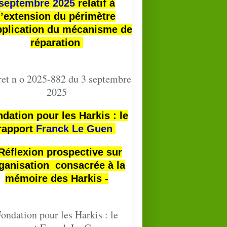
septembre 2025
relatif à
l’extension du périmètre
pplication du mécanisme de
réparation
et n o 2025-882 du 3 septembre
2025
dation pour les Harkis : le
rapport
Franck Le Guen
 Réflexion prospective sur
ganisation consacrée à la
mémoire des Harkis -
ondation pour les Harkis : le