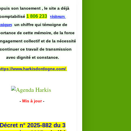
puis son lancement , le site a déjà
1 806 233
comptabilisé
visiteurs
un chiffre qui témoigne de
uniques
portance de cette mémoire, de la force
engagement collectif et de la nécessité
continuer ce travail de transmission
avec dignité et constance.
https://www.harkisdordogne.com/
-
Mis à jour
-
Décret n° 2025-882 du 3