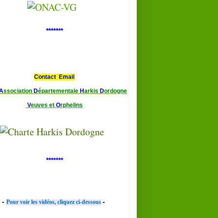
*******
Contact Email
A
ssociation
D
épartementale
H
arkis
D
ordogne
V
euves et
O
rphelins
*******
-
-
Pour voir les vidéos, cliquez ci-dessous