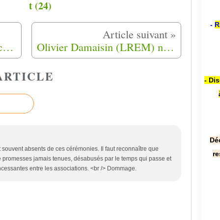
t (24)
-
R
Harkis ( Nous attendons encore aujourd’hui une reconnaissance morale et matérielle) Maizières-lès-Metz (57)
Olivier Damaisin (LREM) nommé rapporteur sur les retraites et le projet de loi sur les harkis
ARTICLE
- Di
Dé
t souvent absents de ces cérémonies. Il faut reconnaître que
re
e promesses jamais tenues, désabusés par le temps qui passe et
incessantes entre les associations. <br /> Dommage.