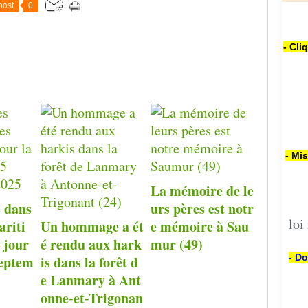
post
0
- Cli
- Mi
La mémoire de le
 dans
urs pères est notr
loi
ariti
Un hommage a ét
e mémoire à Sau
 jour
é rendu aux hark
mur (49)
- Do
Septem
is dans la forêt d
e Lanmary à Ant
onne-et-Trigonan