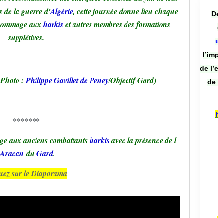
s de la guerre d'
Algérie
, cette journée donne lieu chaque
De
n hommage aux
harkis
et autres membres des formations
supplétives.
l’im
de l’
 (Photo :
Philippe Gavillet de Peney
/Objectif Gard)
de 
*******
ge aux anciens combattants
harkis
avec la présence de l
Aracan
du
Gard
.
uez sur le Diaporama