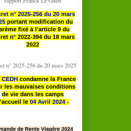
rapport Franck Le Guen
ret n° 2025-256 du 20 mars
25
portant modification du
arème fixé à l'article 9 du
ret n° 2022-394 du 18 mars
2022
et n° 2025-256 du 20 mars 2025
a
CEDH
condamne la France
r les mauvaises conditions
de vie dans les camps
'accueil le
04 Avril 2024 -
mande de Rente Viagère 2024