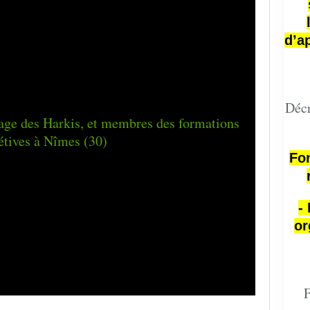
d’a
Décr
Fon
-
or
F