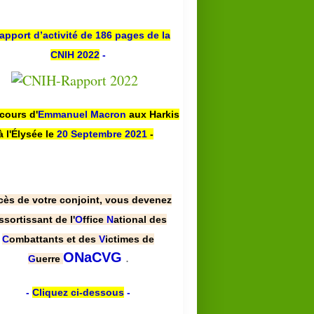
apport d’activité de 186 pages de la
CNIH 2022
-
scours d'
Emmanuel Macron
aux Harkis
à l'Élysée le
20 Septembre 2021
-
cès de votre conjoint, vous devenez
ssortissant de l'
O
ffice
N
ational des
C
ombattants et des
V
ictimes de
.
ONaCVG
G
uerre
-
Cliquez ci-dessous
-