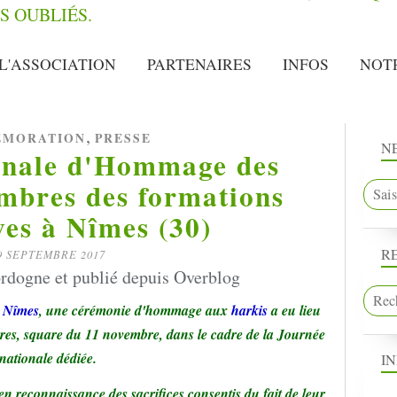
L'ASSOCIATION
PARTENAIRES
INFOS
NOT
,
MORATION
PRESSE
N
onale d'Hommage des
mbres des formations
ves à Nîmes (30)
R
9 SEPTEMBRE 2017
rdogne et publié depuis Overblog
à
Nîmes
, une cérémonie d'hommage aux
harkis
a eu lieu
s, square du 11 novembre, dans le cadre de la Journée
nationale dédiée.
I
en reconnaissance des sacrifices consentis du fait de leur