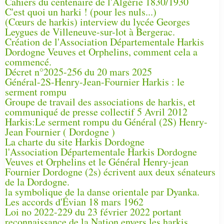
Cahiers du centenaire de l'Algérie 1830/1930
C'est quoi un harki ! (pour les nuls...)
(Cœurs de harkis) interview du lycée Georges
Leygues de Villeneuve-sur-lot à Bergerac.
Création de l'Association Départementale Harkis
Dordogne Veuves et Orphelins, comment cela a
commencé.
Décret n°2025-256 du 20 mars 2025
Général-2S-Henry-Jean-Fournier Harkis : le
serment rompu
Groupe de travail des associations de harkis, et
communiqué de presse collectif 5 Avril 2012
Harkis:Le serment rompu du Général (2S) Henry-
Jean Fournier ( Dordogne )
La charte du site Harkis Dordogne
l'Association Départementale Harkis Dordogne
Veuves et Orphelins et le Général Henry-jean
Fournier Dordogne (2s) écrivent aux deux sénateurs
de la Dordogne.
la symbolique de la danse orientale par Dyanka.
Les accords d'Évian 18 mars 1962
Loi no 2022-229 du 23 février 2022 portant
reconnaissance de la Nation envers les harkis