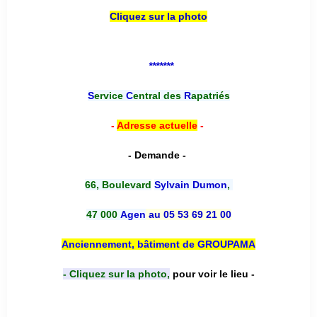
Cliquez sur la photo
*******
S
ervice
C
entral des
R
apatriés
-
Adresse actuelle
-
- Demande -
66, Boulevard
Sylvain Dumon
,
47 000
Agen
au 05 53 69 21 00
Anciennement, bâtiment de GROUPAMA
- Cliquez sur la photo,
pour voir le lieu -