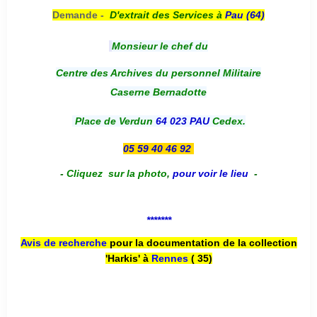
Demande -
D'e
xtrait des Services à
Pau (64)
Monsieur le chef du
Centre des Archives du personnel Militaire
Caserne Bernadotte
Place de Verdun
64 023 PAU
Cedex.
05 59 40 46 92
-
Cliquez sur la photo
,
pour voir le lieu
-
*******
Avis de recherche
pour la documentation de la collection
'Harkis' à
Rennes
( 35)