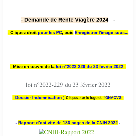
- Demande de Rente Viagère 2024
-
- Cliquez droit
pour les PC
,
puis
Enregistrer l'image sous...
- Mise en œuvre de la
loi n
°2022-229
du 23 février 2022 -
loi n°2022-229 du 23 février 2022
- Dossier Indemnisation )
Cliquez sur le logo de
l'ONACVG -
-
Rapport d’activité de 186 pages de la CNIH 2022
-