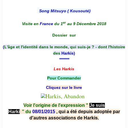
Song Mitsuyo ( Kousouté
)
er
Visite en
France
du 1
au 9 Décembre 2018
Dossier
sur
(
L'âge et l'identité dans le monde, qui suis-je ? - dont l'histoire
des
Harkis
)
*******
Les Harkis
Pour Commander
Cliquez sur le livre
Voir l'origine de l'expression "
Je suis
Harki
"
du
08/01/2015
, qui a été depuis adoptée par
d'autres associations de Harkis.