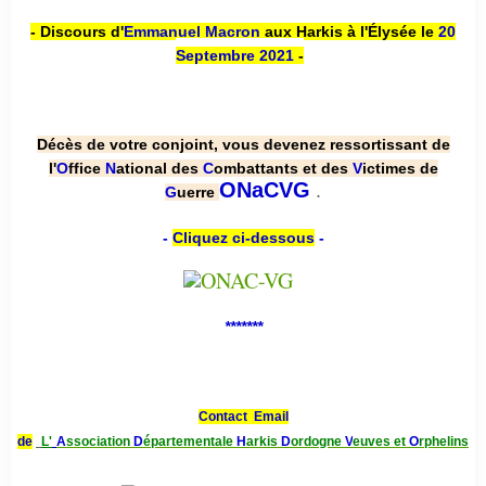
- Discours d'
Emmanuel Macron
aux Harkis à l'Élysée le
20
Septembre 2021
-
Décès de votre conjoint, vous devenez ressortissant de
l'
O
ffice
N
ational des
C
ombattants et des
V
ictimes de
.
ONaCVG
G
uerre
-
Cliquez ci-dessous
-
*******
Contact Email
de
L'
A
ssociation
D
épartementale
H
arkis
D
ordogne
V
euves et
O
rphelins