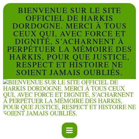
BIENVENUE SUR LE SITE
OFFICIEL DE HARKIS
DORDOGNE. MERCI À TOUS
CEUX QUI, AVEC FORCE ET
DIGNITÉ, S’ACHARNENT À
PERPÉTUER LA MÉMOIRE DES
HARKIS, POUR QUE JUSTICE,
RESPECT ET HISTOIRE NE
SOIENT JAMAIS OUBLIÉS.