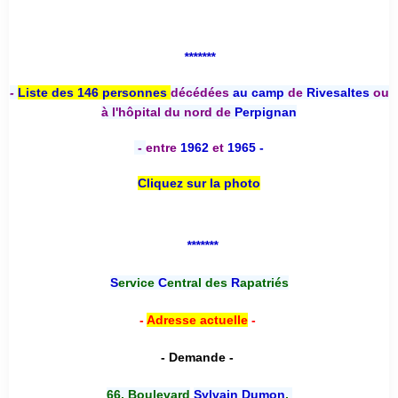
*******
-
Liste des 146 personnes
décédées
au camp
de
Rivesaltes
ou
à l'hôpital du nord de
Perpignan
-
entre
1962
et
1965 -
Cliquez sur la photo
*******
S
ervice
C
entral des
R
apatriés
-
Adresse actuelle
-
- Demande -
66, Boulevard
Sylvain Dumon
,