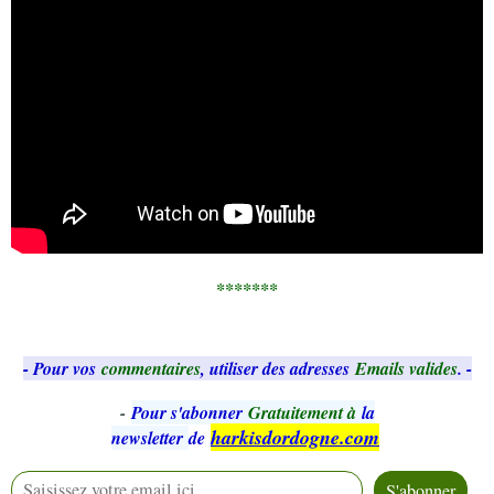
*******
- Pour vos
commentaires
, utiliser des adresses
Emails valides
. -
-
Pour s'abonner
Gratuitement à
la
harkisdordogne.com
newsletter
de