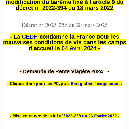
modification du barème fixé à l'article 9 du
décret n° 2022-394 du 18 mars 2022
Décret n° 2025-256 du 20 mars 2025
- La
CEDH
condamne la France pour les
mauvaises conditions de vie dans les camps
d'accueil le
04 Avril 2024 -
- Demande de Rente Viagère 2024
-
- Cliquez droit
pour les PC
,
puis
Enregistrer l'image sous...
- Mise en œuvre de la
loi n
°2022-229
du 23 février 2022 -