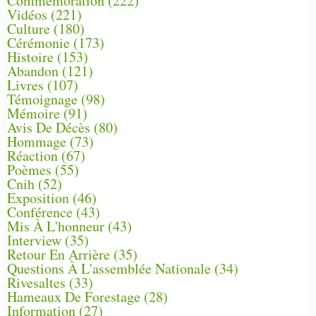
Commémoration
(222)
Vidéos
(221)
Culture
(180)
Cérémonie
(173)
Histoire
(153)
Abandon
(121)
Livres
(107)
Témoignage
(98)
Mémoire
(91)
Avis De Décès
(80)
Hommage
(73)
Réaction
(67)
Poèmes
(55)
Cnih
(52)
Exposition
(46)
Conférence
(43)
Mis À L'honneur
(43)
Interview
(35)
Retour En Arrière
(35)
Questions À L'assemblée Nationale
(34)
Rivesaltes
(33)
Hameaux De Forestage
(28)
Information
(27)