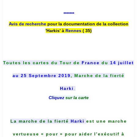
*******
Avis de recherche
pour la documentation de la collection
'Harkis' à
Rennes
( 35)
Toutes les cartes du
Tour de
France
du
14 juillet
au 25 Septembre 2019
, Marche de la fierté
Harki
.
Cliquez
sur la carte
La marche de la fierté
Harki
est une marche
vertueuse « pour » pour aider l’exécutif à