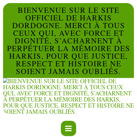
BIENVENUE SUR LE SITE
OFFICIEL DE HARKIS
DORDOGNE. MERCI À TOUS
CEUX QUI, AVEC FORCE ET
DIGNITÉ, S’ACHARNENT À
PERPÉTUER LA MÉMOIRE DES
HARKIS, POUR QUE JUSTICE,
RESPECT ET HISTOIRE NE
SOIENT JAMAIS OUBLIÉS.