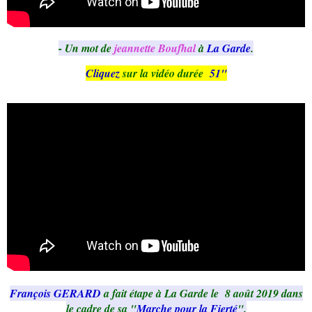
- Un mot de
jeannette Boufhal
à
La Garde
.
Cliquez
sur la vidéo durée
51"
François GERARD
a fait étape à La Garde le 8 août 2019 dans
le cadre de sa "
Marche pour la Fierté
".