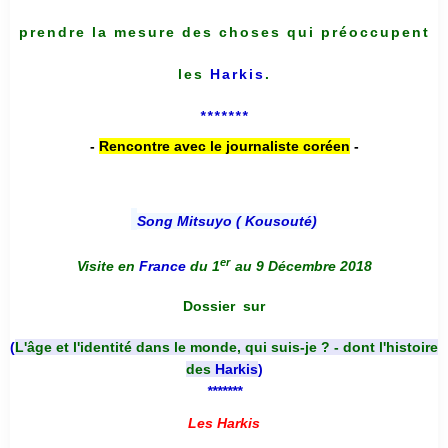
prendre la mesure des choses qui préoccupent
les
Harkis
.
*******
-
Rencontre avec le journaliste coréen
-
Song Mitsuyo ( Kousouté
)
er
Visite en
France
du 1
au 9 Décembre 2018
Dossier
sur
(
L'âge et l'identité dans le monde, qui suis-je ? - dont l'histoire
des
Harkis
)
*******
Les Harkis