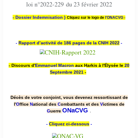
loi n°2022-229 du 23 février 2022
- Dossier Indemnisation )
Cliquez sur le logo de
l'ONACVG -
-
Rapport d’activité de 186 pages de la CNIH 2022
-
- Discours d'
Emmanuel Macron
aux Harkis à l'Élysée le
20
Septembre 2021
-
Décès de votre conjoint, vous devenez ressortissant de
l'
O
ffice
N
ational des
C
ombattants et des
V
ictimes de
.
ONaCVG
G
uerre
-
Cliquez ci-dessous
-