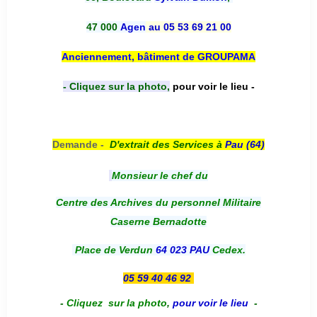
47 000
Agen
au 05 53 69 21 00
Anciennement, bâtiment de GROUPAMA
- Cliquez sur la photo,
pour voir le lieu -
Demande -
D'e
xtrait des Services à
Pau (64)
Monsieur le chef du
Centre des Archives du personnel Militaire
Caserne Bernadotte
Place de Verdun
64 023 PAU
Cedex.
05 59 40 46 92
-
Cliquez sur la photo
,
pour voir le lieu
-