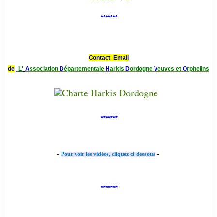
*******
Contact Email
de
L'
A
ssociation
D
épartementale
H
arkis
D
ordogne
V
euves et
O
rphelins
*******
-
-
Pour voir les vidéos, cliquez ci-dessous
*******