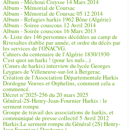
Album - Méchoui Creysse 14 Mars 2014
Album - Mémorial de Coursac
Album - Mémorial de Coursac 05 12 2014
Album - Refugies harkis 1962 Bône (Algérie)
Album - Soiree couscous 12 Avril 2014
Album - Soirée couscous 16 Mars 2013
A- Liste des 146 personnes décédées au camp de
Rivesaltes établie par année, et ordre du décès par
les services de l'ONACVG.
Cahiers du centenaire de l'Algérie 1830/1930
C'est quoi un harki ! (pour les nuls...)
(Cœurs de harkis) interview du lycée Georges
Leygues de Villeneuve-sur-lot à Bergerac.
Création de l'Association Départementale Harkis
Dordogne Veuves et Orphelins, comment cela a
commencé.
Décret n°2025-256 du 20 mars 2025
Général-2S-Henry-Jean-Fournier Harkis : le
serment rompu
Groupe de travail des associations de harkis, et
communiqué de presse collectif 5 Avril 2012
Harkis:Le serment rompu du Général (2S) Henry-
Jean Fournier ( Dordogne )