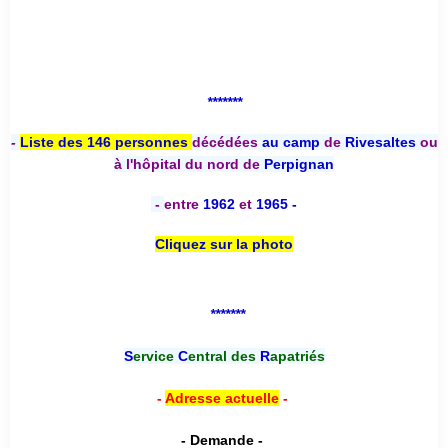
*******
-
Liste des 146 personnes
décédées
au camp
de
Rivesaltes
ou
à l'hôpital du nord de
Perpignan
-
entre
1962
et
1965 -
Cliquez sur la photo
*******
S
ervice
C
entral des
R
apatriés
-
Adresse actuelle
-
- Demande -