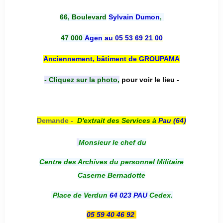
66, Boulevard
Sylvain Dumon
,
47 000
Agen
au 05 53 69 21 00
Anciennement, bâtiment de GROUPAMA
- Cliquez sur la photo,
pour voir le lieu -
Demande -
D'e
xtrait des Services à
Pau (64)
Monsieur le chef du
Centre des Archives du personnel Militaire
Caserne Bernadotte
Place de Verdun
64 023 PAU
Cedex.
05 59 40 46 92