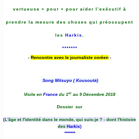
vertueuse « pour » pour aider l’exécutif à
prendre la mesure des choses qui préoccupent
les
Harkis
.
*******
-
Rencontre avec le journaliste coréen
-
Song Mitsuyo ( Kousouté
)
er
Visite en
France
du 1
au 9 Décembre 2018
Dossier
sur
(
L'âge et l'identité dans le monde, qui suis-je ? - dont l'histoire
des
Harkis
)
*******