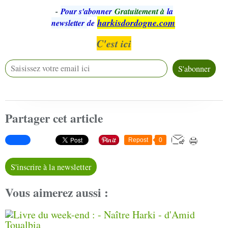
-
Pour s'abonner
Gratuitement à
la
harkisdordogne.com
newsletter
de
C'est ici
Partager cet article
Repost
0
S'inscrire à la newsletter
Vous aimerez aussi :