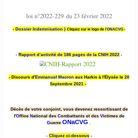
loi n°2022-229 du 23 février 2022
- Dossier Indemnisation )
Cliquez sur le logo de
l'ONACVG -
-
Rapport d’activité de 186 pages de la CNIH 2022
-
- Discours d'
Emmanuel Macron
aux Harkis à l'Élysée le
20
Septembre 2021
-
Décès de votre conjoint, vous devenez ressortissant de
l'
O
ffice
N
ational des
C
ombattants et des
V
ictimes de
.
ONaCVG
G
uerre
-
Cliquez ci-dessous
-