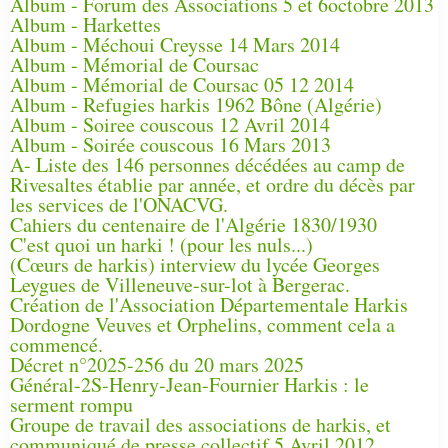
Album - Forum des Associations 5 et 6octobre 2013
Album - Harkettes
Album - Méchoui Creysse 14 Mars 2014
Album - Mémorial de Coursac
Album - Mémorial de Coursac 05 12 2014
Album - Refugies harkis 1962 Bône (Algérie)
Album - Soiree couscous 12 Avril 2014
Album - Soirée couscous 16 Mars 2013
A- Liste des 146 personnes décédées au camp de
Rivesaltes établie par année, et ordre du décès par
les services de l'ONACVG.
Cahiers du centenaire de l'Algérie 1830/1930
C'est quoi un harki ! (pour les nuls...)
(Cœurs de harkis) interview du lycée Georges
Leygues de Villeneuve-sur-lot à Bergerac.
Création de l'Association Départementale Harkis
Dordogne Veuves et Orphelins, comment cela a
commencé.
Décret n°2025-256 du 20 mars 2025
Général-2S-Henry-Jean-Fournier Harkis : le
serment rompu
Groupe de travail des associations de harkis, et
communiqué de presse collectif 5 Avril 2012