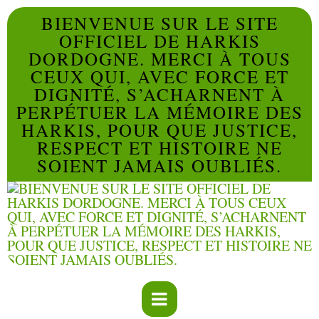
BIENVENUE SUR LE SITE
OFFICIEL DE HARKIS
DORDOGNE. MERCI À TOUS
CEUX QUI, AVEC FORCE ET
DIGNITÉ, S’ACHARNENT À
PERPÉTUER LA MÉMOIRE DES
HARKIS, POUR QUE JUSTICE,
RESPECT ET HISTOIRE NE
SOIENT JAMAIS OUBLIÉS.