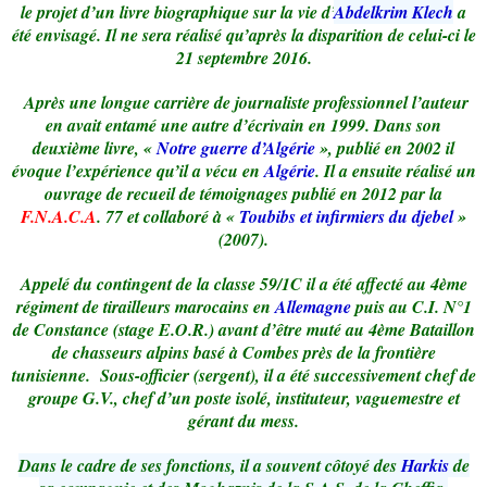
le projet d’un livre biographique sur la vie d’
Abdelkrim Klech
a
été envisagé. Il ne sera réalisé qu’après la disparition de celui-ci le
21 septembre 2016.
Après une longue carrière de journaliste professionnel l’auteur
en avait entamé une autre d’écrivain en 1999. Dans son
deuxième livre, «
Notre guerre d’Algérie
», publié en 2002 il
évoque l’expérience qu’il a vécu en
Algérie
. Il a ensuite réalisé un
ouvrage de recueil de témoignages publié en 2012 par la
F.N.A.C.A
. 77 et collaboré à «
Toubibs et infirmiers du djebel
»
(2007).
Appelé du contingent de la classe 59/1C il a été affecté au 4ème
régiment de tirailleurs marocains en
Allemagne
puis au C.I. N°1
de Constance (stage E.O.R.) avant d’être muté au 4ème Bataillon
de chasseurs alpins basé à Combes près de la frontière
tunisienne. Sous-officier (sergent), il a été successivement chef de
groupe G.V., chef d’un poste isolé, instituteur, vaguemestre et
gérant du mess.
Dans le cadre de ses fonctions, il a souvent côtoyé des
Harkis
de