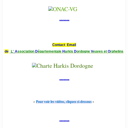
*******
Contact Email
de
L'
A
ssociation
D
épartementale
H
arkis
D
ordogne
V
euves et
O
rphelins
*******
-
-
Pour voir les vidéos, cliquez ci-dessous
*******