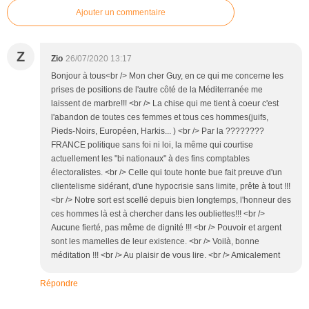
Ajouter un commentaire
Z
Zio
26/07/2020 13:17
Bonjour à tous<br /> Mon cher Guy, en ce qui me concerne les
prises de positions de l'autre côté de la Méditerranée me
laissent de marbre!!! <br /> La chise qui me tient à coeur c'est
l'abandon de toutes ces femmes et tous ces hommes(juifs,
Pieds-Noirs, Européen, Harkis... ) <br /> Par la ????????
FRANCE politique sans foi ni loi, la même qui courtise
actuellement les "bi nationaux" à des fins comptables
électoralistes. <br /> Celle qui toute honte bue fait preuve d'un
clientelisme sidérant, d'une hypocrisie sans limite, prête à tout !!!
<br /> Notre sort est scellé depuis bien longtemps, l'honneur des
ces hommes là est à chercher dans les oubliettes!!! <br />
Aucune fierté, pas même de dignité !!! <br /> Pouvoir et argent
sont les mamelles de leur existence. <br /> Voilà, bonne
méditation !!! <br /> Au plaisir de vous lire. <br /> Amicalement
Répondre