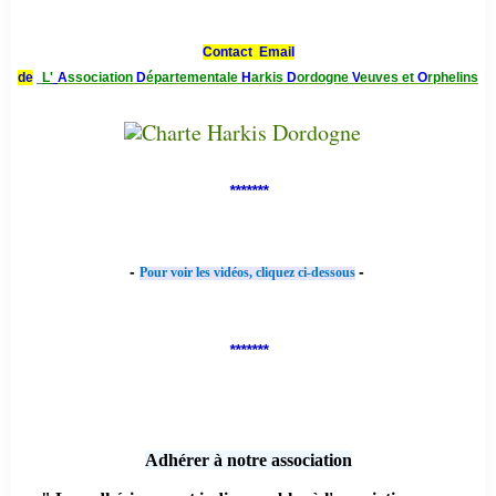
Contact Email
de
L'
A
ssociation
D
épartementale
H
arkis
D
ordogne
V
euves et
O
rphelins
*******
-
-
Pour voir les vidéos, cliquez ci-dessous
*******
Adhérer à notre association