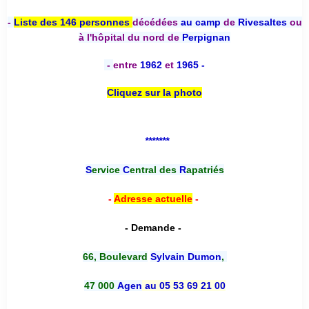
-
Liste des 146 personnes
décédées
au camp
de
Rivesaltes
ou
à l'hôpital du nord de
Perpignan
-
entre
1962
et
1965 -
Cliquez sur la photo
*******
S
ervice
C
entral des
R
apatriés
-
Adresse actuelle
-
- Demande -
66, Boulevard
Sylvain Dumon
,
47 000
Agen
au 05 53 69 21 00