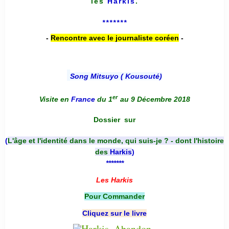
les
Harkis
.
*******
-
Rencontre avec le journaliste coréen
-
Song Mitsuyo ( Kousouté
)
er
Visite en
France
du 1
au 9 Décembre 2018
Dossier
sur
(
L'âge et l'identité dans le monde, qui suis-je ? - dont l'histoire
des
Harkis
)
*******
Les Harkis
Pour Commander
Cliquez sur le livre