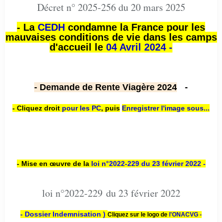
Décret n° 2025-256 du 20 mars 2025
- La
CEDH
condamne la France pour les
mauvaises conditions de vie dans les camps
d'accueil le
04 Avril 2024 -
- Demande de Rente Viagère 2024
-
- Cliquez droit
pour les PC
,
puis
Enregistrer l'image sous...
- Mise en œuvre de la
loi n
°2022-229
du 23 février 2022 -
loi n°2022-229 du 23 février 2022
- Dossier Indemnisation )
Cliquez sur le logo de
l'ONACVG -