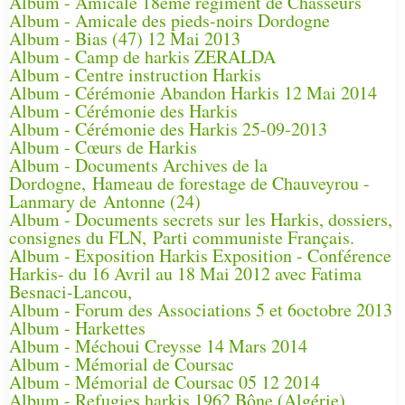
Album - Amicale 18ème régiment de Chasseurs
Album - Amicale des pieds-noirs Dordogne
Album - Bias (47) 12 Mai 2013
Album - Camp de harkis ZERALDA
Album - Centre instruction Harkis
Album - Cérémonie Abandon Harkis 12 Mai 2014
Album - Cérémonie des Harkis
Album - Cérémonie des Harkis 25-09-2013
Album - Cœurs de Harkis
Album - Documents Archives de la
Dordogne, Hameau de forestage de Chauveyrou -
Lanmary de Antonne (24)
Album - Documents secrets sur les Harkis, dossiers,
consignes du FLN, Parti communiste Français.
Album - Exposition Harkis Exposition - Conférence
Harkis- du 16 Avril au 18 Mai 2012 avec Fatima
Besnaci-Lancou,
Album - Forum des Associations 5 et 6octobre 2013
Album - Harkettes
Album - Méchoui Creysse 14 Mars 2014
Album - Mémorial de Coursac
Album - Mémorial de Coursac 05 12 2014
Album - Refugies harkis 1962 Bône (Algérie)