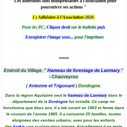
" Les adhésions sont indispensables à l'association pour
poursuivre ses actions "
1 )
Adhésion à l'Association
2026
Pour les PC,
Cliquez droit
sur le bulletin
puis
Enregistrer l'image sous...
pour l'imprimer.
*******
Endroit du Village, "
Hameau de forestage de Lanmary
"
- Chauveyrou
(
Antonne et Trigonant
) Dordogne.
Dans la région Aquitaine seul le
hameau de Lanmary
dans le
département de la
Dordogne
fut installé. Ce camp ne
fonctionna que deux ans, il a été ouvert en 1963 et ferme dans
le courant de l’année 1965. Il a concerné 25 familles, toutes
éloignées des centres urbains, avec pour les enfants
des
harkis
une scolarisation interne. Actuellement il ne reste