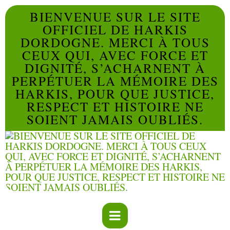
BIENVENUE SUR LE SITE
OFFICIEL DE HARKIS
DORDOGNE. MERCI À TOUS
CEUX QUI, AVEC FORCE ET
DIGNITÉ, S’ACHARNENT À
PERPÉTUER LA MÉMOIRE DES
HARKIS, POUR QUE JUSTICE,
RESPECT ET HISTOIRE NE
SOIENT JAMAIS OUBLIÉS.