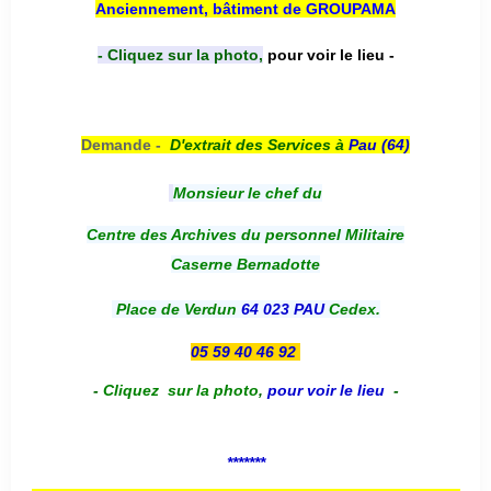
Anciennement, bâtiment de GROUPAMA
- Cliquez sur la photo,
pour voir le lieu -
Demande -
D'e
xtrait des Services à
Pau (64)
Monsieur le chef du
Centre des Archives du personnel Militaire
Caserne Bernadotte
Place de Verdun
64 023 PAU
Cedex.
05 59 40 46 92
-
Cliquez sur la photo
,
pour voir le lieu
-
*******