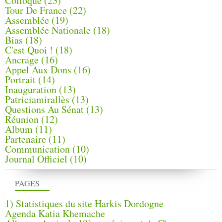
Colloque
(23)
Tour De France
(22)
Assemblée
(19)
Assemblée Nationale
(18)
Bias
(18)
C'est Quoi !
(18)
Ancrage
(16)
Appel Aux Dons
(16)
Portrait
(14)
Inauguration
(13)
Patriciamirallès
(13)
Questions Au Sénat
(13)
Réunion
(12)
Album
(11)
Partenaire
(11)
Communication
(10)
Journal Officiel
(10)
PAGES
1) Statistiques du site Harkis Dordogne
Agenda Katia Khemache