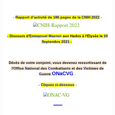
-
Rapport d’activité de 186 pages de la CNIH 2022
-
- Discours d'
Emmanuel Macron
aux Harkis à l'Élysée le
20
Septembre 2021
-
Décès de votre conjoint, vous devenez ressortissant de
l'
O
ffice
N
ational des
C
ombattants et des
V
ictimes de
.
ONaCVG
G
uerre
-
Cliquez ci-dessous
-
*******