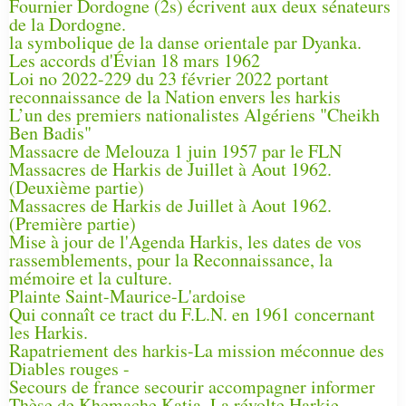
Fournier Dordogne (2s) écrivent aux deux sénateurs
de la Dordogne.
la symbolique de la danse orientale par Dyanka.
Les accords d'Évian 18 mars 1962
Loi no 2022-229 du 23 février 2022 portant
reconnaissance de la Nation envers les harkis
L’un des premiers nationalistes Algériens "Cheikh
Ben Badis"
Massacre de Melouza 1 juin 1957 par le FLN
Massacres de Harkis de Juillet à Aout 1962.
(Deuxième partie)
Massacres de Harkis de Juillet à Aout 1962.
(Première partie)
Mise à jour de l'Agenda Harkis, les dates de vos
rassemblements, pour la Reconnaissance, la
mémoire et la culture.
Plainte Saint-Maurice-L'ardoise
Qui connaît ce tract du F.L.N. en 1961 concernant
les Harkis.
Rapatriement des harkis-La mission méconnue des
Diables rouges -
Secours de france secourir accompagner informer
Thèse de Khemache Katia, La révolte Harkie