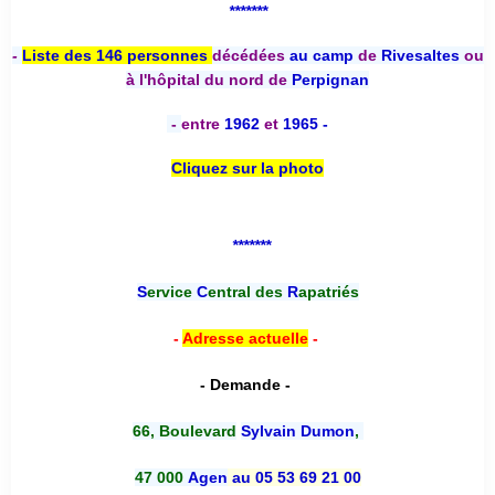
*******
-
Liste des 146 personnes
décédées
au camp
de
Rivesaltes
ou
à l'hôpital du nord de
Perpignan
-
entre
1962
et
1965 -
Cliquez sur la photo
*******
S
ervice
C
entral des
R
apatriés
-
Adresse actuelle
-
- Demande -
66, Boulevard
Sylvain Dumon
,
47 000
Agen
au 05 53 69 21 00