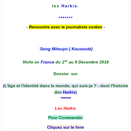
les
Harkis
.
*******
-
Rencontre avec le journaliste coréen
-
Song Mitsuyo ( Kousouté
)
er
Visite en
France
du 1
au 9 Décembre 2018
Dossier
sur
(
L'âge et l'identité dans le monde, qui suis-je ? - dont l'histoire
des
Harkis
)
*******
Les Harkis
Pour Commander
Cliquez sur le livre