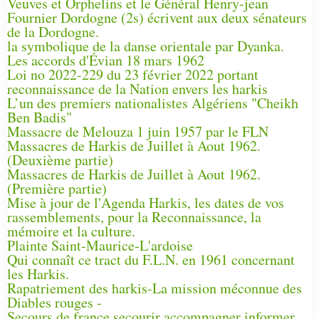
Veuves et Orphelins et le Général Henry-jean
Fournier Dordogne (2s) écrivent aux deux sénateurs
de la Dordogne.
la symbolique de la danse orientale par Dyanka.
Les accords d'Évian 18 mars 1962
Loi no 2022-229 du 23 février 2022 portant
reconnaissance de la Nation envers les harkis
L’un des premiers nationalistes Algériens "Cheikh
Ben Badis"
Massacre de Melouza 1 juin 1957 par le FLN
Massacres de Harkis de Juillet à Aout 1962.
(Deuxième partie)
Massacres de Harkis de Juillet à Aout 1962.
(Première partie)
Mise à jour de l'Agenda Harkis, les dates de vos
rassemblements, pour la Reconnaissance, la
mémoire et la culture.
Plainte Saint-Maurice-L'ardoise
Qui connaît ce tract du F.L.N. en 1961 concernant
les Harkis.
Rapatriement des harkis-La mission méconnue des
Diables rouges -
Secours de france secourir accompagner informer