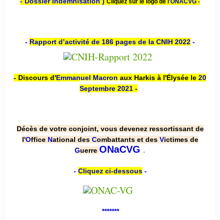
- Dossier Indemnisation )
Cliquez sur le logo de
l'ONACVG -
-
Rapport d’activité de 186 pages de la CNIH 2022
-
- Discours d'
Emmanuel Macron
aux Harkis à l'Élysée le
20
Septembre 2021
-
Décès de votre conjoint, vous devenez ressortissant de
l'
O
ffice
N
ational des
C
ombattants et des
V
ictimes de
.
ONaCVG
G
uerre
-
Cliquez ci-dessous
-
*******