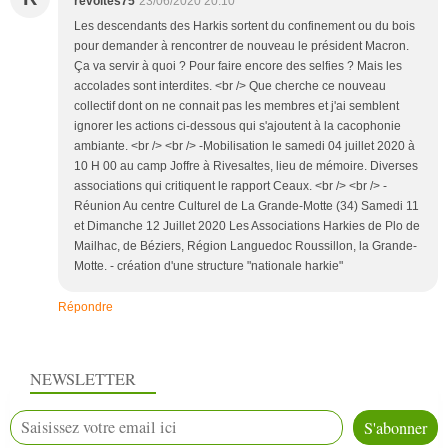
révoltes75
23/06/2020 20:10
Les descendants des Harkis sortent du confinement ou du bois
pour demander à rencontrer de nouveau le président Macron.
Ça va servir à quoi ? Pour faire encore des selfies ? Mais les
accolades sont interdites. <br /> Que cherche ce nouveau
collectif dont on ne connait pas les membres et j'ai semblent
ignorer les actions ci-dessous qui s'ajoutent à la cacophonie
ambiante. <br /> <br /> -Mobilisation le samedi 04 juillet 2020 à
10 H 00 au camp Joffre à Rivesaltes, lieu de mémoire. Diverses
associations qui critiquent le rapport Ceaux. <br /> <br /> -
Réunion Au centre Culturel de La Grande-Motte (34) Samedi 11
et Dimanche 12 Juillet 2020 Les Associations Harkies de Plo de
Mailhac, de Béziers, Région Languedoc Roussillon, la Grande-
Motte. - création d'une structure "nationale harkie"
Répondre
NEWSLETTER