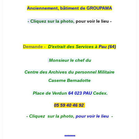
Anciennement, bâtiment de GROUPAMA
- Cliquez sur la photo,
pour voir le lieu -
Demande -
D'e
xtrait des Services à
Pau (64)
Monsieur le chef du
Centre des Archives du personnel Militaire
Caserne Bernadotte
Place de Verdun
64 023 PAU
Cedex.
05 59 40 46 92
-
Cliquez sur la photo
,
pour voir le lieu
-
*******