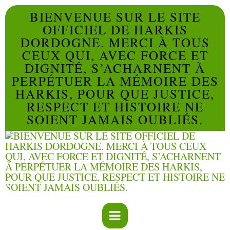
BIENVENUE SUR LE SITE
OFFICIEL DE HARKIS
DORDOGNE. MERCI À TOUS
CEUX QUI, AVEC FORCE ET
DIGNITÉ, S’ACHARNENT À
PERPÉTUER LA MÉMOIRE DES
HARKIS, POUR QUE JUSTICE,
RESPECT ET HISTOIRE NE
SOIENT JAMAIS OUBLIÉS.