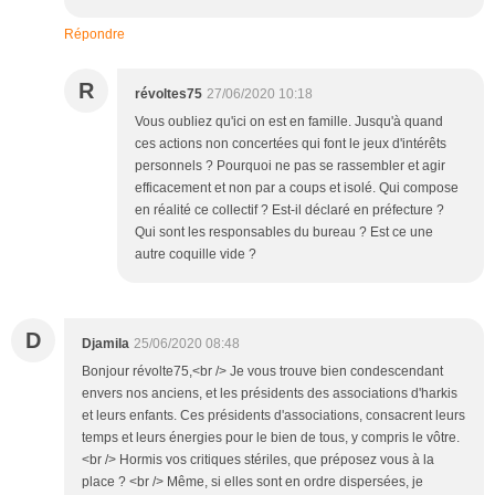
Répondre
R
révoltes75
27/06/2020 10:18
Vous oubliez qu'ici on est en famille. Jusqu'à quand
ces actions non concertées qui font le jeux d'intérêts
personnels ? Pourquoi ne pas se rassembler et agir
efficacement et non par a coups et isolé. Qui compose
en réalité ce collectif ? Est-il déclaré en préfecture ?
Qui sont les responsables du bureau ? Est ce une
autre coquille vide ?
D
Djamila
25/06/2020 08:48
Bonjour révolte75,<br /> Je vous trouve bien condescendant
envers nos anciens, et les présidents des associations d'harkis
et leurs enfants. Ces présidents d'associations, consacrent leurs
temps et leurs énergies pour le bien de tous, y compris le vôtre.
<br /> Hormis vos critiques stériles, que préposez vous à la
place ? <br /> Même, si elles sont en ordre dispersées, je