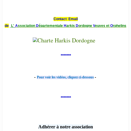
Contact Email
de
L'
A
ssociation
D
épartementale
H
arkis
D
ordogne
V
euves et
O
rphelins
*******
-
-
Pour voir les vidéos, cliquez ci-dessous
*******
Adhérer à notre association