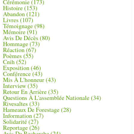
Cérémonie
(173)
Histoire
(153)
Abandon
(121)
Livres
(107)
Témoignage
(98)
Mémoire
(91)
Avis De Décès
(80)
Hommage
(73)
Réaction
(67)
Poèmes
(55)
Cnih
(52)
Exposition
(46)
Conférence
(43)
Mis À L'honneur
(43)
Interview
(35)
Retour En Arrière
(35)
Questions À L'assemblée Nationale
(34)
Rivesaltes
(33)
Hameaux De Forestage
(28)
Information
(27)
Solidarité
(27)
Reportage
(26)
Avis De Recherche
(24)