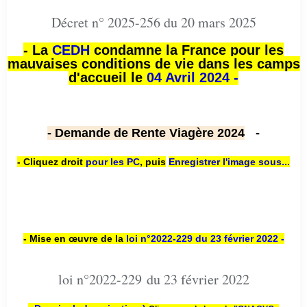
Décret n° 2025-256 du 20 mars 2025
- La
CEDH
condamne la France pour les
mauvaises conditions de vie dans les camps
d'accueil le
04 Avril 2024 -
- Demande de Rente Viagère 2024
-
- Cliquez droit
pour les PC
,
puis
Enregistrer l'image sous...
- Mise en œuvre de la
loi n
°2022-229
du 23 février 2022 -
loi n°2022-229 du 23 février 2022