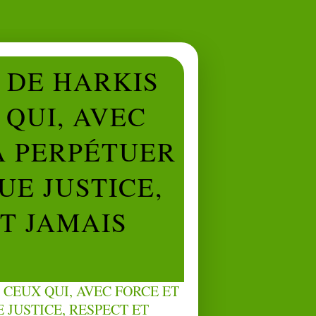
L DE HARKIS
QUI, AVEC
À PERPÉTUER
UE JUSTICE,
NT JAMAIS