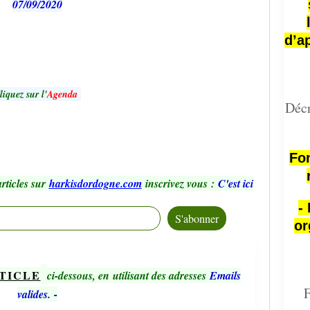
07/09/2020
d’a
liquez sur l'
Agenda
Décr
Fon
rticles sur
harkisdordogne.com
inscrivez vous
:
C'est ici
-
or
TICLE
ci-dessous, en utilisant des adresses
Emails
F
valides.
-