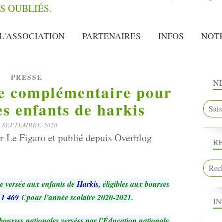
L'ASSOCIATION
PARTENAIRES
INFOS
NOT
PRESSE
N
de complémentaire pour
es enfants de harkis
8 SEPTEMBRE 2020
er-Le Figaro et publié depuis Overblog
R
e versée aux enfants de
Harkis
, éligibles aux bourses
à
1 469
€ pour l’année scolaire 2020-2021.
I
 bourses nationales versées par l’Éducation nationale,