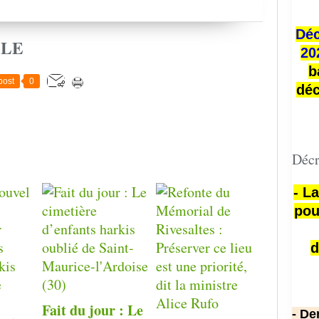
Déc
CLE
20
b
post
0
déc
Décr
- L
pou
d
Fait du jour : Le
- De