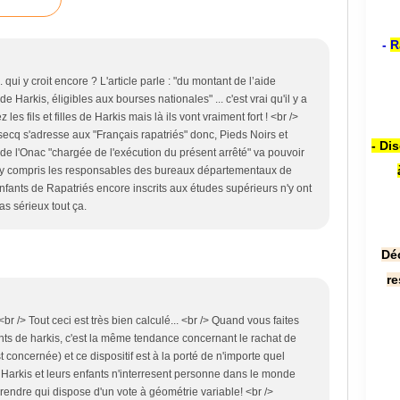
-
R
qui y croit encore ? L'article parle : "du montant de l’aide
Harkis, éligibles aux bourses nationales" ... c'est vrai qu'il y a
es fils et filles de Harkis mais là ils vont vraiment fort ! <br />
secq s'adresse aux "Français rapatriés" donc, Pieds Noirs et
- Di
e de l'Onac "chargée de l'exécution du présent arrêté" va pouvoir
.. y compris les responsables des bureaux départementaux de
nfants de Rapatriés encore inscrits aux études supérieurs n'y ont
as sérieux tout ça.
Dé
re
 <br /> Tout ceci est très bien calculé... <br /> Quand vous faites
ants de harkis, c'est la même tendance concernant le rachat de
t concernée) et ce dispositif est à la porté de n'importe quel
es Harkis et leurs enfants n'interresent personne dans le monde
omprendre qui dispose d'un vote à géométrie variable! <br />