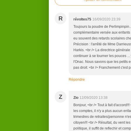
R
révoltes75
16/09/2020 23:39
Toujours la poudre de Perlimpinpin... 
complémentaire versée aux enfants de 
eu souvent des retards scolaires chez l
Précision : l'arrêté de Mme Darrieus
Harkis. <br /> La directrice général
continuer à se tourner les pouces .
l'Onac. Nous savons que les petits e
pas droit. <br /> Franchement c'est p
Répondre
Z
Zio
12/09/2020 13:38
Bonjour, <br /> Tout à fait d'accord!!!
les comptes, il n'y a plus aucun enf
trimestres de retraites(personne n'es
citoyen!!! <br /> Résultat, du vent l
politique, il suffit de reflechir et c