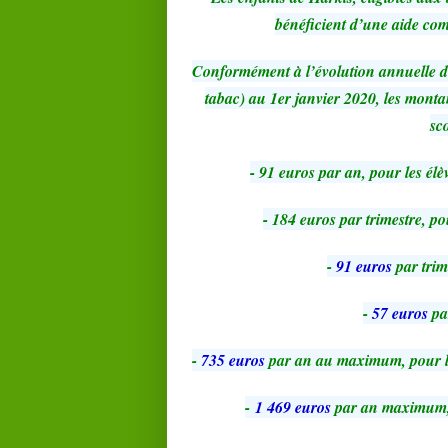
bénéficient d’une aide com
Conformément à l’évolution annuelle de
tabac) au 1er janvier 2020, les montan
sc
- 91 euros par an, pour les élè
- 184 euros par trimestre, po
-
91 euros
par trim
-
57 euros
par
-
735 euros
par an au maximum, pour les
-
1 469 euros
par an maximum, p