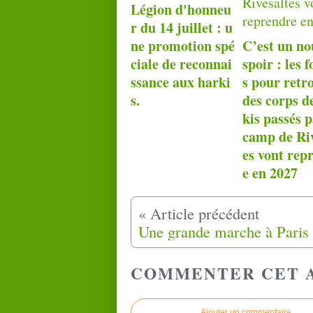
Légion d'honneu
r du 14 juillet : u
ne promotion spé
C’est un no
ciale de reconnai
spoir : les f
ssance aux harki
s pour retr
s.
des corps d
kis passés p
camp de Riv
es vont rep
e en 2027
COMMENTER CET 
Ajouter un commentaire