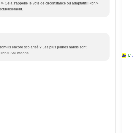
r /> Cela s'appelle le vote de circonstance ou adaptatif!!! <br />
pectueusement.
sont-ils encore scolarisé ? Les plus jeunes harkis sont
<br /> Salutations
de
L'