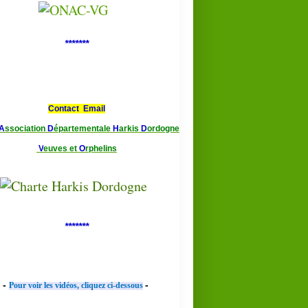
*******
Contact Email
A
ssociation
D
épartementale
H
arkis
D
ordogne
V
euves et
O
rphelins
*******
-
-
Pour voir les vidéos, cliquez ci-dessous