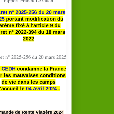
rapport Franck Le Guen
ret n° 2025-256 du 20 mars
25
portant modification du
arème fixé à l'article 9 du
ret n° 2022-394 du 18 mars
2022
et n° 2025-256 du 20 mars 2025
a
CEDH
condamne la France
r les mauvaises conditions
de vie dans les camps
'accueil le
04 Avril 2024 -
mande de Rente Viagère 2024