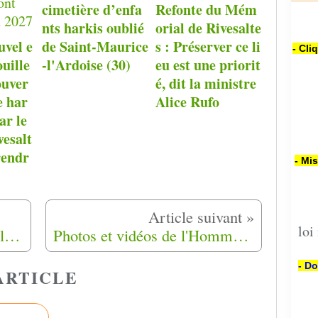
cimetière d’enfa
Refonte du Mém
nts harkis oublié
orial de Rivesalte
uvel e
de Saint-Maurice
s : Préserver ce li
- Cli
ouille
-l'Ardoise (30)
eu est une priorit
ouver
é, dit la ministre
e har
Alice Rufo
ar le
esalt
rendr
- Mi
loi
Une grande marche à Paris le 19 Septembre 2020
Photos et vidéos de l'Hommage au Lieutenant Youcef Ben-Brahim à Sireuil (24) du 05-09-2020
- Do
ARTICLE