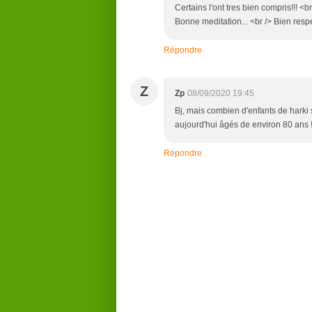
Certains l'ont tres bien compris!!! <b
Bonne meditation... <br /> Bien res
Répondre
Z
Zp
08/09/2020 19:45
Bj, mais combien d'enfants de harki 
aujourd'hui âgés de environ 80 ans !
Répondre