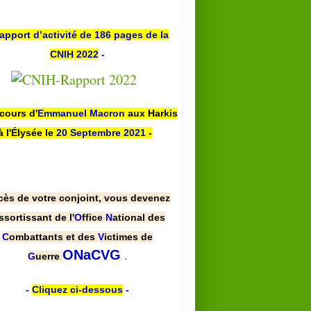
apport d’activité de 186 pages de la
CNIH 2022
-
scours d'
Emmanuel Macron
aux Harkis
à l'Élysée le
20 Septembre 2021
-
cès de votre conjoint, vous devenez
ssortissant de l'
O
ffice
N
ational des
C
ombattants et des
V
ictimes de
.
ONaCVG
G
uerre
-
Cliquez ci-dessous
-