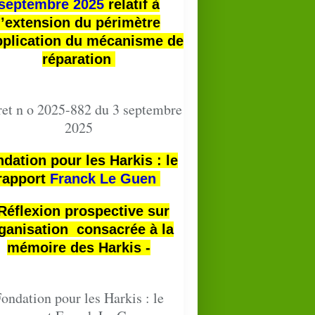
septembre 2025
relatif à
l’extension du périmètre
pplication du mécanisme de
réparation
et n o 2025-882 du 3 septembre
2025
dation pour les Harkis : le
rapport
Franck Le Guen
 Réflexion prospective sur
ganisation consacrée à la
mémoire des Harkis -
ondation pour les Harkis : le