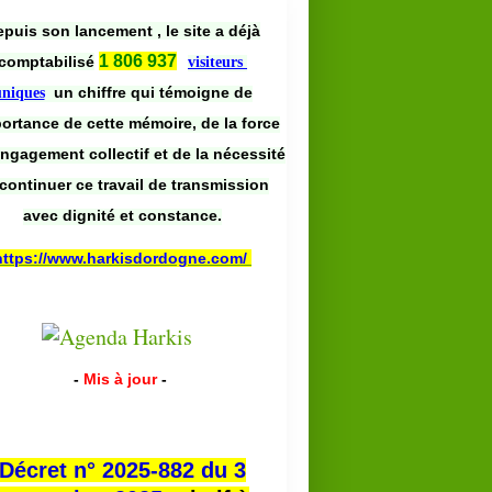
puis son lancement , le site a déjà
1 806 937
comptabilisé
visiteurs
un chiffre qui témoigne de
uniques
portance de cette mémoire, de la force
engagement collectif et de la nécessité
continuer ce travail de transmission
avec dignité et constance.
https://www.harkisdordogne.com/
-
Mis à jour
-
Décret n° 2025-882 du 3