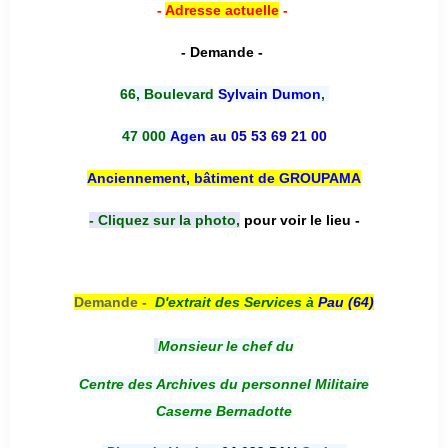
-
Adresse actuelle
-
- Demande -
66, Boulevard
Sylvain Dumon
,
47 000
Agen
au 05 53 69 21 00
Anciennement, bâtiment de GROUPAMA
- Cliquez sur la photo,
pour voir le lieu -
Demande -
D'e
xtrait des Services à
Pau (64)
Monsieur le chef du
Centre des Archives du personnel Militaire
Caserne Bernadotte