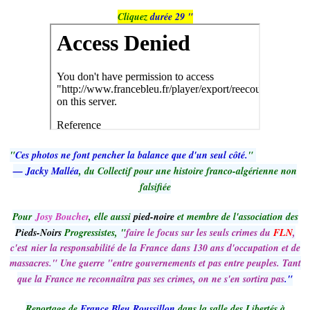
Cliquez
durée 29 "
"
Ces photos ne font pencher la balance que d'un seul côté.
"
— Jacky Malléa
, du Collectif pour une histoire franco-algérienne non
falsifiée
Pour
Josy Boucher
, elle aussi
pied-noire
et membre de l'association des
Pieds-Noirs
Progressistes, "
faire le focus sur les seuls crimes du
FLN
,
c'est nier la responsabilité de la France dans 130 ans d'occupation et de
massacres." Une guerre "entre gouvernements et pas entre peuples. Tant
que la France ne reconnaîtra pas ses crimes, on ne s'en sortira pas
."
Reportage de
France Bleu Roussillon
dans la salle des Libertés à