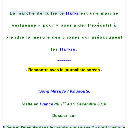
La marche de la fierté
Harki
est une marche
vertueuse « pour » pour aider l’exécutif à
prendre la mesure des choses qui préoccupent
les
Harkis
.
*******
-
Rencontre avec le journaliste coréen
-
Song Mitsuyo ( Kousouté
)
er
Visite en
France
du 1
au 9 Décembre 2018
Dossier
sur
(
L'âge et l'identité dans le monde, qui suis-je ? - dont l'histoire