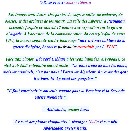
© Radio France -
Suzanne Shojaei
Les images sont dures. Des photos de corps mutilés, de cadavres, de
blessés, et des archives de journaux. La salle des Libertés, à
Perpignan
,
accueille jusqu'à ce samedi 17 heures une exposition sur la guerre
d'
Algérie
. À l'occasion de la commémoration du cessez-le-feu de mars
1962, la mairie souhaite rendre hommage "
aux victimes oubliées de la
guerre d’Algérie, harkis et
pieds-noirs
assassinés
par le
FLN
".
Face aux photos,
Edouard Gébhart
a les yeux humides. À l'époque, ce
pied-noir était volontaire parachutiste. "
On nous traite de tous les noms,
mais les criminels, c'est pas nous ! Parmi les Algériens, il y avait des gens
très bien. Et il y avait des gangsters.
"
"
Il faut entretenir le souvenir, comme pour la Première et la Seconde
guerre mondiale.
"
— Abdelkader
, ancien
harki
"Ce sont des photos choquantes", témoigne
Nadia
et son père
Abdelkader, ancien harki.