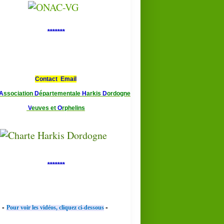
*******
Contact Email
A
ssociation
D
épartementale
H
arkis
D
ordogne
V
euves et
O
rphelins
*******
-
-
Pour voir les vidéos, cliquez ci-dessous