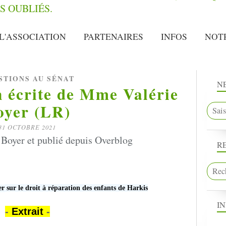
L'ASSOCIATION
PARTENAIRES
INFOS
NOT
STIONS AU SÉNAT
N
n écrite de Mme Valérie
oyer (LR)
31 OCTOBRE 2021
 Boyer et publié depuis Overblog
R
er
sur le droit à réparation des enfants de Harkis
I
-
Extrait
-