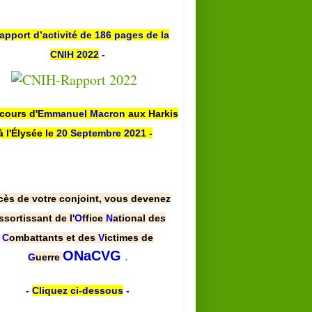
apport d’activité de 186 pages de la
CNIH 2022
-
scours d'
Emmanuel Macron
aux Harkis
à l'Élysée le
20 Septembre 2021
-
cès de votre conjoint, vous devenez
ssortissant de l'
O
ffice
N
ational des
C
ombattants et des
V
ictimes de
.
ONaCVG
G
uerre
-
Cliquez ci-dessous
-