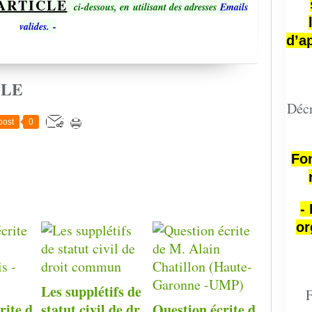
ARTICLE
ci-dessous, en utilisant des adresses
Emails
valides.
-
d’a
CLE
Décr
post
0
Fon
-
or
Les supplétifs de
F
rite d
statut civil de dr
Question écrite d