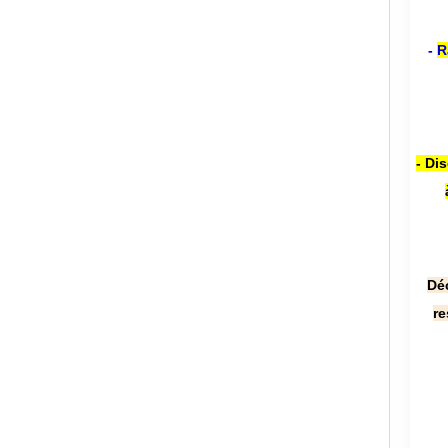
-
R
- Di
Dé
re