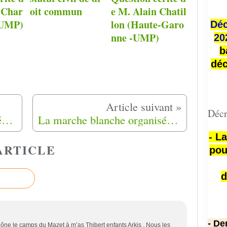
 Char
oit commun
e M. Alain Chatil
- UMP)
lon (Haute-Garo
Déc
nne -UMP)
20
b
déc
Décr
Des feux de la rampe au crépuscule des illusions, de Ahmed Rafa
La marche blanche organisée samedi pour "réclamer justice" pour Caïma Mazouz, morte dans un accident de voiture Manosque (04)
- L
ARTICLE
pou
d
- De
ne le camps du Mazet à m’as Thibert enfants Arkis . Nous les