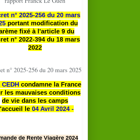
rapport Franck Le Guen
ret n° 2025-256 du 20 mars
25
portant modification du
arème fixé à l'article 9 du
ret n° 2022-394 du 18 mars
2022
et n° 2025-256 du 20 mars 2025
a
CEDH
condamne la France
r les mauvaises conditions
de vie dans les camps
'accueil le
04 Avril 2024 -
mande de Rente Viagère 2024