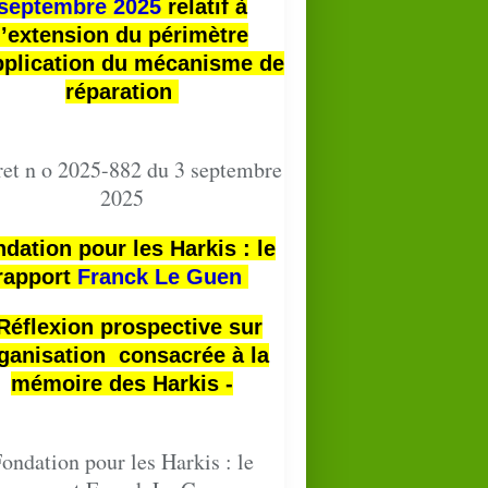
septembre 2025
relatif à
l’extension du périmètre
pplication du mécanisme de
réparation
et n o 2025-882 du 3 septembre
2025
dation pour les Harkis : le
rapport
Franck Le Guen
 Réflexion prospective sur
ganisation consacrée à la
mémoire des Harkis -
ondation pour les Harkis : le