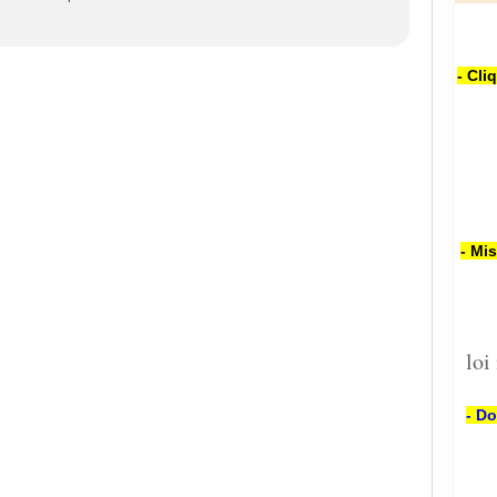
- Cli
- Mi
loi
- Do