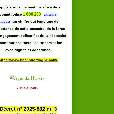
puis son lancement , le site a déjà
1 806 233
comptabilisé
visiteurs
un chiffre qui témoigne de
uniques
portance de cette mémoire, de la force
engagement collectif et de la nécessité
continuer ce travail de transmission
avec dignité et constance.
https://www.harkisdordogne.com/
-
Mis à jour
-
Décret n° 2025-882 du 3