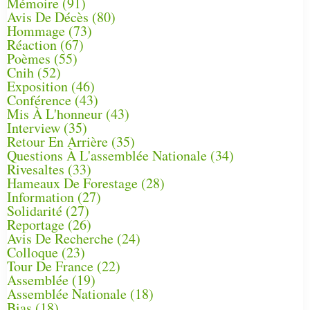
Mémoire
(91)
Avis De Décès
(80)
Hommage
(73)
Réaction
(67)
Poèmes
(55)
Cnih
(52)
Exposition
(46)
Conférence
(43)
Mis À L'honneur
(43)
Interview
(35)
Retour En Arrière
(35)
Questions À L'assemblée Nationale
(34)
Rivesaltes
(33)
Hameaux De Forestage
(28)
Information
(27)
Solidarité
(27)
Reportage
(26)
Avis De Recherche
(24)
Colloque
(23)
Tour De France
(22)
Assemblée
(19)
Assemblée Nationale
(18)
Bias
(18)