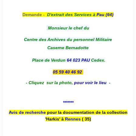
Demande -
D'e
xtrait des Services à
Pau (64)
Monsieur le chef du
Centre des Archives du personnel Militaire
Caserne Bernadotte
Place de Verdun
64 023 PAU
Cedex.
05 59 40 46 92
-
Cliquez sur la photo
,
pour voir le lieu
-
*******
Avis de recherche
pour la documentation de la collection
'Harkis' à
Rennes
( 35)