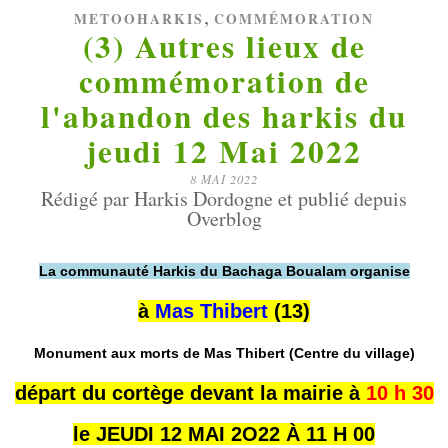
,
METOOHARKIS
COMMÉMORATION
(3) Autres lieux de
commémoration de
l'abandon des harkis du
jeudi 12 Mai 2022
8 MAI 2022
Rédigé par Harkis Dordogne et publié depuis
Overblog
La communauté Harkis du Bachaga Boualam organise
à
Mas Thibert
(13)
Monument aux morts de Mas Thibert (Centre du village)
départ du cortège
devant la mairie à
10 h 30
le JEUDI 12 MAI 2O22 À 11 H 00