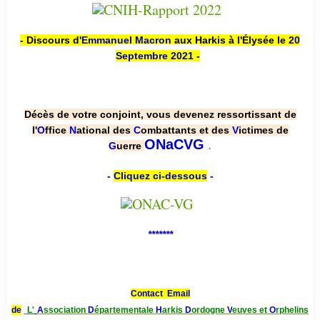
- Discours d'
Emmanuel Macron
aux Harkis à l'Élysée le
20
Septembre 2021
-
Décès de votre conjoint, vous devenez ressortissant de
l'
O
ffice
N
ational des
C
ombattants et des
V
ictimes de
.
ONaCVG
G
uerre
-
Cliquez ci-dessous
-
*******
Contact Email
de
L'
A
ssociation
D
épartementale
H
arkis
D
ordogne
V
euves et
O
rphelins