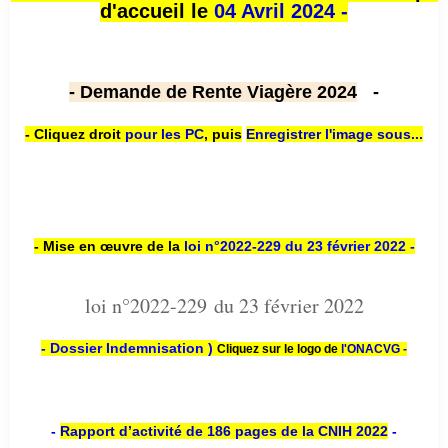
d'accueil le
04 Avril 2024 -
- Demande de Rente Viagère 2024
-
- Cliquez droit
pour les PC
,
puis
Enregistrer l'image sous...
- Mise en œuvre de la
loi n
°2022-229
du 23 février 2022 -
loi n°2022-229 du 23 février 2022
- Dossier Indemnisation )
Cliquez sur le logo de
l'ONACVG -
-
Rapport d’activité de 186 pages de la CNIH 2022
-