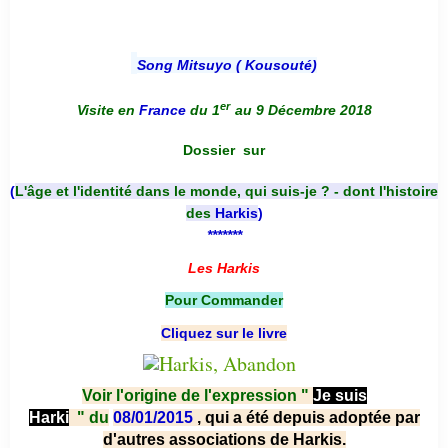
Song Mitsuyo ( Kousouté
)
er
Visite en
France
du 1
au 9 Décembre 2018
Dossier
sur
(
L'âge et l'identité dans le monde, qui suis-je ? - dont l'histoire
des
Harkis
)
*******
Les Harkis
Pour Commander
Cliquez sur le livre
Voir l'origine de l'expression "
Je suis
Harki
"
du
08/01/2015
, qui a été depuis adoptée par
d'autres associations de Harkis.