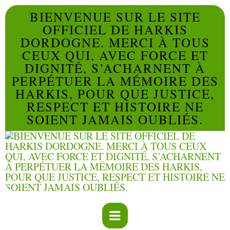
BIENVENUE SUR LE SITE
OFFICIEL DE HARKIS
DORDOGNE. MERCI À TOUS
CEUX QUI, AVEC FORCE ET
DIGNITÉ, S’ACHARNENT À
PERPÉTUER LA MÉMOIRE DES
HARKIS, POUR QUE JUSTICE,
RESPECT ET HISTOIRE NE
SOIENT JAMAIS OUBLIÉS.