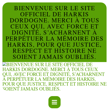
BIENVENUE SUR LE SITE
OFFICIEL DE HARKIS
DORDOGNE. MERCI À TOUS
CEUX QUI, AVEC FORCE ET
DIGNITÉ, S’ACHARNENT À
PERPÉTUER LA MÉMOIRE DES
HARKIS, POUR QUE JUSTICE,
RESPECT ET HISTOIRE NE
SOIENT JAMAIS OUBLIÉS.