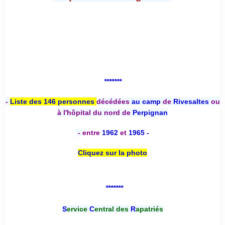
*******
-
Liste des 146 personnes
décédées
au camp
de
Rivesaltes
ou
à l'hôpital du nord de
Perpignan
-
entre
1962
et
1965 -
Cliquez sur la photo
*******
S
ervice
C
entral des
R
apatriés