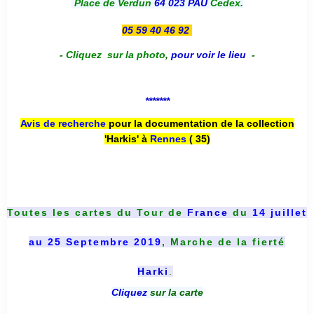
Place de Verdun
64 023 PAU
Cedex.
05 59 40 46 92
-
Cliquez sur la photo
,
pour voir le lieu
-
*******
Avis de recherche
pour la documentation de la collection
'Harkis' à
Rennes
( 35)
Toutes les cartes du
Tour de
France
du
14 juillet
au 25 Septembre 2019
, Marche de la fierté
Harki
.
Cliquez
sur la carte