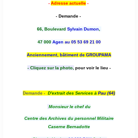
-
Adresse actuelle
-
- Demande -
66, Boulevard
Sylvain Dumon
,
47 000
Agen
au 05 53 69 21 00
Anciennement, bâtiment de GROUPAMA
- Cliquez sur la photo,
pour voir le lieu -
Demande -
D'e
xtrait des Services à
Pau (64)
Monsieur le chef du
Centre des Archives du personnel Militaire
Caserne Bernadotte