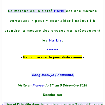
La marche de la fierté
Harki
est une marche
vertueuse « pour » pour aider l’exécutif à
prendre la mesure des choses qui préoccupent
les
Harkis
.
*******
-
Rencontre avec le journaliste coréen
-
Song Mitsuyo ( Kousouté
)
er
Visite en
France
du 1
au 9 Décembre 2018
Dossier
sur
(
L'âge et l'identité dans le monde, qui suis-je ? - dont l'histoire