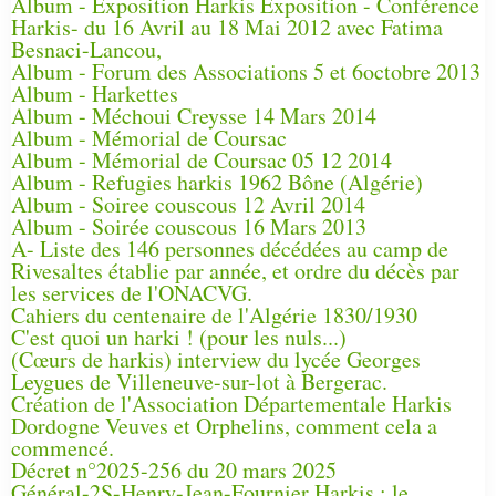
Album - Exposition Harkis Exposition - Conférence
Harkis- du 16 Avril au 18 Mai 2012 avec Fatima
Besnaci-Lancou,
Album - Forum des Associations 5 et 6octobre 2013
Album - Harkettes
Album - Méchoui Creysse 14 Mars 2014
Album - Mémorial de Coursac
Album - Mémorial de Coursac 05 12 2014
Album - Refugies harkis 1962 Bône (Algérie)
Album - Soiree couscous 12 Avril 2014
Album - Soirée couscous 16 Mars 2013
A- Liste des 146 personnes décédées au camp de
Rivesaltes établie par année, et ordre du décès par
les services de l'ONACVG.
Cahiers du centenaire de l'Algérie 1830/1930
C'est quoi un harki ! (pour les nuls...)
(Cœurs de harkis) interview du lycée Georges
Leygues de Villeneuve-sur-lot à Bergerac.
Création de l'Association Départementale Harkis
Dordogne Veuves et Orphelins, comment cela a
commencé.
Décret n°2025-256 du 20 mars 2025
Général-2S-Henry-Jean-Fournier Harkis : le