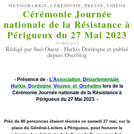
,
,
,
METOOHARKIS
CÉRÉMONIE
PRESSE
VIDÉOS
Cérémonie Journée
nationale de la Résistance à
Périgueux du 27 Mai 2023
30 MAI 2023
Rédigé par Sud-Ouest - Harkis Dordogne et publié
depuis Overblog
- Présence de -
L’A
ssociation
D
épartementale
H
arkis
D
ordogne
V
euves et
O
rphelins
lors de la
Cérémonie Journée nationale de la Résistance à
Périgueux du 27 Mai 2023. -
Près de 80 personnes étaient réunies ce samedi 27 mai, sur la
place du Général-Leclerc à Périgueux, pour honorer la