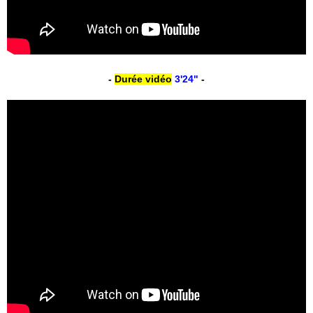
-
Durée vidéo
3'24"
-