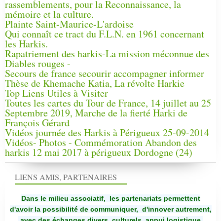
rassemblements, pour la Reconnaissance, la
mémoire et la culture.
Plainte Saint-Maurice-L'ardoise
Qui connaît ce tract du F.L.N. en 1961 concernant
les Harkis.
Rapatriement des harkis-La mission méconnue des
Diables rouges -
Secours de france secourir accompagner informer
Thèse de Khemache Katia, La révolte Harkie
Top Liens Utiles à Visiter
Toutes les cartes du Tour de France, 14 juillet au 25
Septembre 2019, Marche de la fierté Harki de
François Gérard
Vidéos journée des Harkis à Périgueux 25-09-2014
Vidéos- Photos - Commémoration Abandon des
harkis 12 mai 2017 à périgueux Dordogne (24)
LIENS AMIS, PARTENAIRES
Dans le milieu associatif, les partenariats permettent
d'avoir la possibilité de communiquer,
d'innover autrement,
avec des échanges divers, culturels, appui logistique,