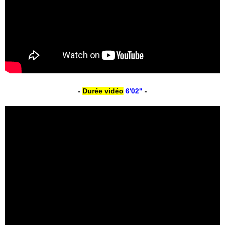
-
Durée vidéo
6'02"
-