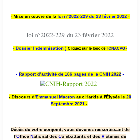
- Mise en œuvre de la
loi n
°2022-229
du 23 février 2022 -
loi n°2022-229 du 23 février 2022
- Dossier Indemnisation )
Cliquez sur le logo de
l'ONACVG -
-
Rapport d’activité de 186 pages de la CNIH 2022
-
- Discours d'
Emmanuel Macron
aux Harkis à l'Élysée le
20
Septembre 2021
-
Décès de votre conjoint, vous devenez ressortissant de
l'
O
ffice
N
ational des
C
ombattants et des
V
ictimes de