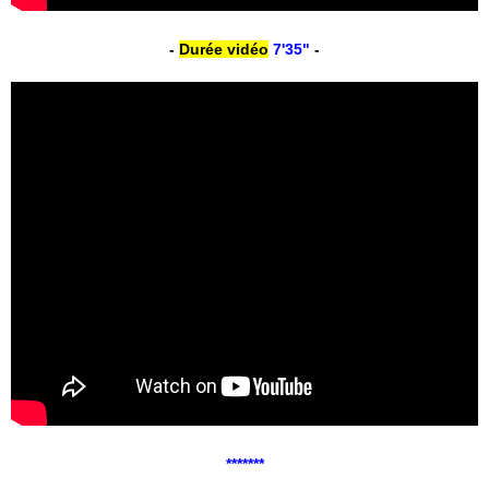
-
Durée vidéo
7'35"
-
*******