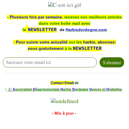
-
Plusieurs fois par semaine
, recevez vos meilleurs articles
dans votre boîte mail avec
la
NEWSLETTER
de
Harkisdordogne.com
-
Pour suivre votre actualité
sur les
harkis
,
abonnez-
vous
gratuitement
à la
NEWSLETTER
Contact Email
de
:
L'
A
ssociation
D
épartementale
H
arkis
D
ordogne
V
euves et
O
rphelins
-
Mis à jour
-