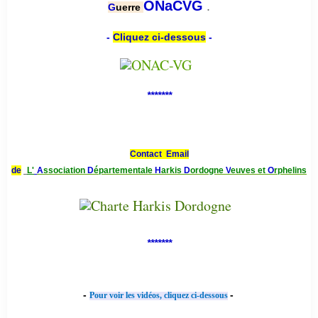
.
ONaCVG
G
uerre
-
Cliquez ci-dessous
-
*******
Contact Email
de
L'
A
ssociation
D
épartementale
H
arkis
D
ordogne
V
euves et
O
rphelins
*******
-
-
Pour voir les vidéos, cliquez ci-dessous