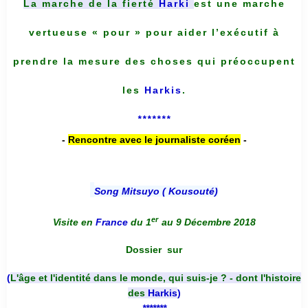
La marche de la fierté
Harki
est une marche
vertueuse « pour » pour aider l’exécutif à
prendre la mesure des choses qui préoccupent
les
Harkis
.
*******
-
Rencontre avec le journaliste coréen
-
Song Mitsuyo ( Kousouté
)
er
Visite en
France
du 1
au 9 Décembre 2018
Dossier
sur
(
L'âge et l'identité dans le monde, qui suis-je ? - dont l'histoire
des
Harkis
)