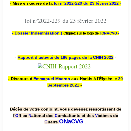
- Mise en œuvre de la
loi n
°2022-229
du 23 février 2022 -
loi n°2022-229 du 23 février 2022
- Dossier Indemnisation )
Cliquez sur le logo de
l'ONACVG -
-
Rapport d’activité de 186 pages de la CNIH 2022
-
- Discours d'
Emmanuel Macron
aux Harkis à l'Élysée le
20
Septembre 2021
-
Décès de votre conjoint, vous devenez ressortissant de
l'
O
ffice
N
ational des
C
ombattants et des
V
ictimes de
.
ONaCVG
G
uerre