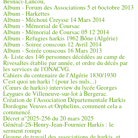
Besnaci-Lancou,
Album - Forum des Associations 5 et 6octobre 2013
Album - Harkettes
Album - Méchoui Creysse 14 Mars 2014
Album - Mémorial de Coursac
Album - Mémorial de Coursac 05 12 2014
Album - Refugies harkis 1962 Bône (Algérie)
Album - Soiree couscous 12 Avril 2014
Album - Soirée couscous 16 Mars 2013
A- Liste des 146 personnes décédées au camp de
Rivesaltes établie par année, et ordre du décès par
les services de l'ONACVG.
Cahiers du centenaire de l'Algérie 1830/1930
C'est quoi un harki ! (pour les nuls...)
(Cœurs de harkis) interview du lycée Georges
Leygues de Villeneuve-sur-lot à Bergerac.
Création de l'Association Départementale Harkis
Dordogne Veuves et Orphelins, comment cela a
commencé.
Décret n°2025-256 du 20 mars 2025
Général-2S-Henry-Jean-Fournier Harkis : le
serment rompu
Groupe de travail des associations de harkis, et