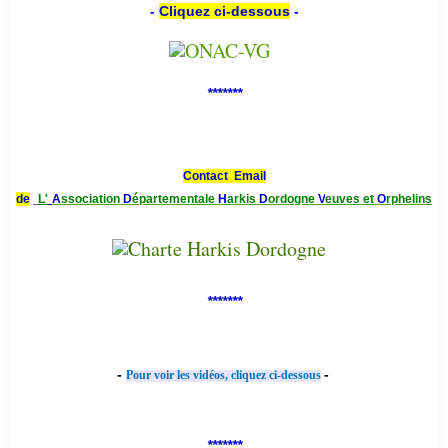
-
Cliquez ci-dessous
-
*******
Contact Email
de
L'
A
ssociation
D
épartementale
H
arkis
D
ordogne
V
euves et
O
rphelins
*******
-
-
Pour voir les vidéos, cliquez ci-dessous
*******