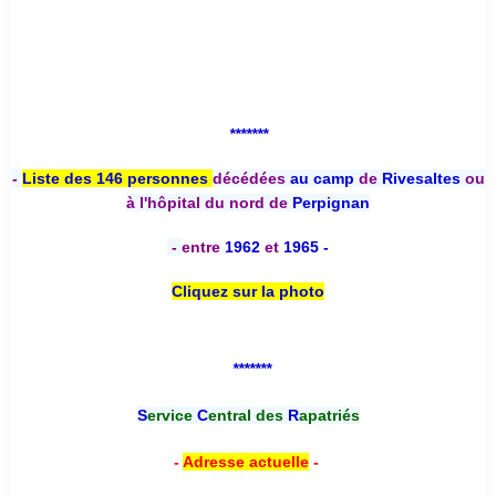
*******
-
Liste des 146 personnes
décédées
au camp
de
Rivesaltes
ou
à l'hôpital du nord de
Perpignan
-
entre
1962
et
1965 -
Cliquez sur la photo
*******
S
ervice
C
entral des
R
apatriés
-
Adresse actuelle
-