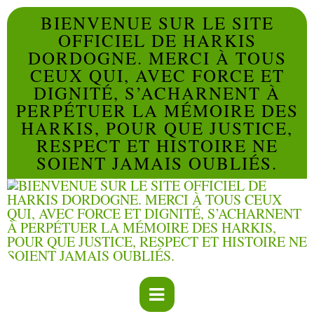
BIENVENUE SUR LE SITE
OFFICIEL DE HARKIS
DORDOGNE. MERCI À TOUS
CEUX QUI, AVEC FORCE ET
DIGNITÉ, S’ACHARNENT À
PERPÉTUER LA MÉMOIRE DES
HARKIS, POUR QUE JUSTICE,
RESPECT ET HISTOIRE NE
SOIENT JAMAIS OUBLIÉS.