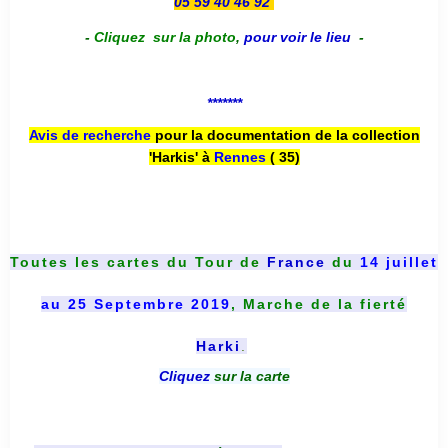
05 59 40 46 92
-
Cliquez sur la photo
,
pour voir le lieu
-
*******
Avis de recherche
pour la documentation de la collection
'Harkis' à
Rennes
( 35)
Toutes les cartes du
Tour de
France
du
14 juillet
au 25 Septembre 2019
, Marche de la fierté
Harki
.
Cliquez
sur la carte