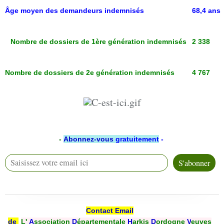
Âge moyen des demandeurs indemnisés
68,4 ans
Nombre de dossiers de 1ère génération indemnisés
2 338
Nombre de dossiers de 2e génération indemnisés
4 767
-
Abonnez-vous
gratuitement
-
Contact Email
de
L'
A
ssociation
D
épartementale
H
arkis
D
ordogne
V
euves