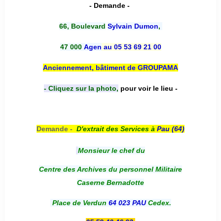
- Demande -
66, Boulevard
Sylvain Dumon
,
47 000
Agen
au 05 53 69 21 00
Anciennement, bâtiment de GROUPAMA
- Cliquez sur la photo,
pour voir le lieu -
Demande -
D'e
xtrait des Services à
Pau (64)
Monsieur le chef du
Centre des Archives du personnel Militaire
Caserne Bernadotte
Place de Verdun
64 023 PAU
Cedex.