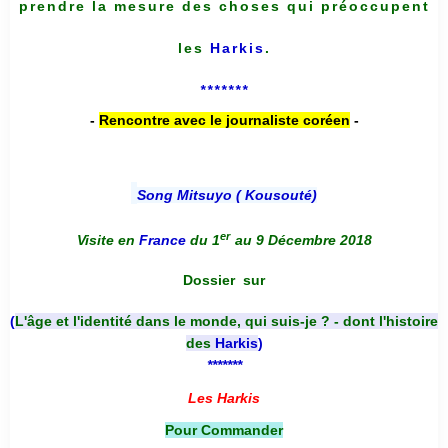
prendre la mesure des choses qui préoccupent
les
Harkis
.
*******
-
Rencontre avec le journaliste coréen
-
Song Mitsuyo ( Kousouté
)
er
Visite en
France
du 1
au 9 Décembre 2018
Dossier
sur
(
L'âge et l'identité dans le monde, qui suis-je ? - dont l'histoire
des
Harkis
)
*******
Les Harkis
Pour Commander