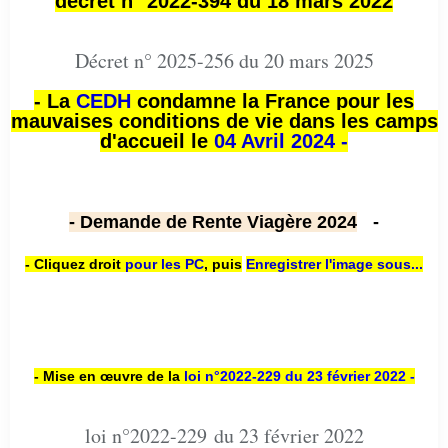
décret n° 2022-394 du 18 mars 2022
Décret n° 2025-256 du 20 mars 2025
- La
CEDH
condamne la France pour les
mauvaises conditions de vie dans les camps
d'accueil le
04 Avril 2024 -
- Demande de Rente Viagère 2024
-
- Cliquez droit
pour les PC
,
puis
Enregistrer l'image sous...
- Mise en œuvre de la
loi n
°2022-229
du 23 février 2022 -
loi n°2022-229 du 23 février 2022