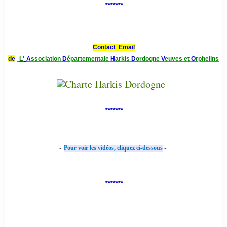
*******
Contact Email
de
L'
A
ssociation
D
épartementale
H
arkis
D
ordogne
V
euves et
O
rphelins
*******
-
-
Pour voir les vidéos, cliquez ci-dessous
*******