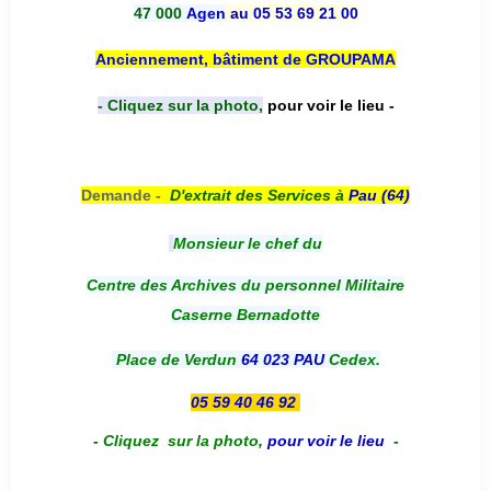
47 000
Agen
au 05 53 69 21 00
Anciennement, bâtiment de GROUPAMA
- Cliquez sur la photo,
pour voir le lieu -
Demande -
D'e
xtrait des Services à
Pau (64)
Monsieur le chef du
Centre des Archives du personnel Militaire
Caserne Bernadotte
Place de Verdun
64 023 PAU
Cedex.
05 59 40 46 92
-
Cliquez sur la photo
,
pour voir le lieu
-