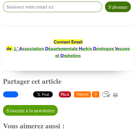
Contact Email
de
L'
A
ssociation
D
épartementale
H
arkis
D
ordogne
V
euves
et
O
rphelins
Partager cet article
Repost
0
S'inscrire à la newsletter
Vous aimerez aussi :