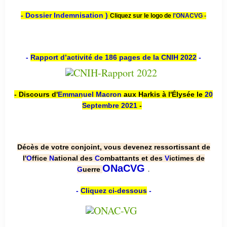
- Dossier Indemnisation )
Cliquez sur le logo de
l'ONACVG -
-
Rapport d’activité de 186 pages de la CNIH 2022
-
- Discours d'
Emmanuel Macron
aux Harkis à l'Élysée le
20
Septembre 2021
-
Décès de votre conjoint, vous devenez ressortissant de
l'
O
ffice
N
ational des
C
ombattants et des
V
ictimes de
.
ONaCVG
G
uerre
-
Cliquez ci-dessous
-