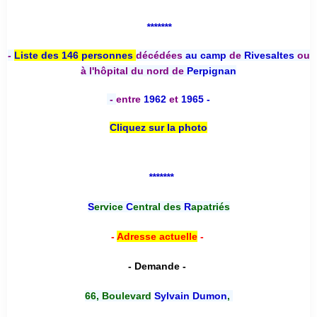
*******
-
Liste des 146 personnes
décédées
au camp
de
Rivesaltes
ou
à l'hôpital du nord de
Perpignan
-
entre
1962
et
1965 -
Cliquez sur la photo
*******
S
ervice
C
entral des
R
apatriés
-
Adresse actuelle
-
- Demande -
66, Boulevard
Sylvain Dumon
,