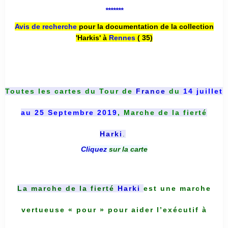
*******
Avis de recherche
pour la documentation de la collection
'Harkis' à
Rennes
( 35)
Toutes les cartes du
Tour de
France
du
14 juillet
au 25 Septembre 2019
, Marche de la fierté
Harki
.
Cliquez
sur la carte
La marche de la fierté
Harki
est une marche
vertueuse « pour » pour aider l’exécutif à