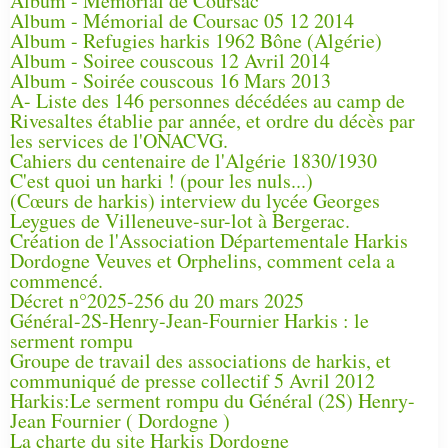
Album - Mémorial de Coursac
Album - Mémorial de Coursac 05 12 2014
Album - Refugies harkis 1962 Bône (Algérie)
Album - Soiree couscous 12 Avril 2014
Album - Soirée couscous 16 Mars 2013
A- Liste des 146 personnes décédées au camp de
Rivesaltes établie par année, et ordre du décès par
les services de l'ONACVG.
Cahiers du centenaire de l'Algérie 1830/1930
C'est quoi un harki ! (pour les nuls...)
(Cœurs de harkis) interview du lycée Georges
Leygues de Villeneuve-sur-lot à Bergerac.
Création de l'Association Départementale Harkis
Dordogne Veuves et Orphelins, comment cela a
commencé.
Décret n°2025-256 du 20 mars 2025
Général-2S-Henry-Jean-Fournier Harkis : le
serment rompu
Groupe de travail des associations de harkis, et
communiqué de presse collectif 5 Avril 2012
Harkis:Le serment rompu du Général (2S) Henry-
Jean Fournier ( Dordogne )
La charte du site Harkis Dordogne