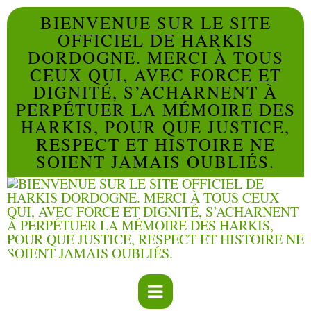
BIENVENUE SUR LE SITE
OFFICIEL DE HARKIS
DORDOGNE. MERCI À TOUS
CEUX QUI, AVEC FORCE ET
DIGNITÉ, S’ACHARNENT À
PERPÉTUER LA MÉMOIRE DES
HARKIS, POUR QUE JUSTICE,
RESPECT ET HISTOIRE NE
SOIENT JAMAIS OUBLIÉS.