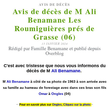
AVIS DE DÉCÈS
Avis de décès de M Ali
Benamane Les
Roumiguières prés de
Grasse (06)
13 JANVIER 2024
Rédigé par Famille Benamane et publié depuis
Overblog
C'est avec tristesse que nous vous informons du
décès de M
Ali
Benamane
.
M
Ali Benamane
à côté de sa photo de 1963 à son arrivée avec
sa famille
au hameau de forestage avec dans ces bras son fils
Omar
à
Ongles
(04)
-
-
Pour en savoir plus sur
Ongles,
Cliquez sur la photo