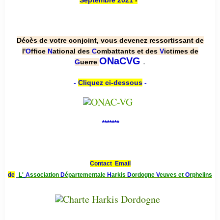
Septembre 2021
-
Décès de votre conjoint, vous devenez ressortissant de
l'
O
ffice
N
ational des
C
ombattants et des
V
ictimes de
.
ONaCVG
G
uerre
-
Cliquez ci-dessous
-
*******
Contact Email
de
L'
A
ssociation
D
épartementale
H
arkis
D
ordogne
V
euves et
O
rphelins