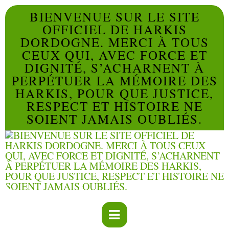
BIENVENUE SUR LE SITE
OFFICIEL DE HARKIS
DORDOGNE. MERCI À TOUS
CEUX QUI, AVEC FORCE ET
DIGNITÉ, S’ACHARNENT À
PERPÉTUER LA MÉMOIRE DES
HARKIS, POUR QUE JUSTICE,
RESPECT ET HISTOIRE NE
SOIENT JAMAIS OUBLIÉS.