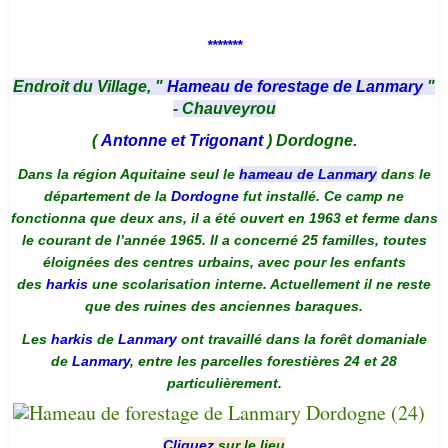
*******
Endroit du Village, "
Hameau de forestage de Lanmary
"
- Chauveyrou
(
Antonne et Trigonant
) Dordogne.
Dans la région Aquitaine seul le
hameau de Lanmary
dans le
département de la
Dordogne
fut installé. Ce camp ne
fonctionna que deux ans, il a été ouvert en 1963 et ferme dans
le courant de l’année 1965. Il a concerné 25 familles, toutes
éloignées des centres urbains, avec pour les enfants
des
harkis
une scolarisation interne. Actuellement il ne reste
que des ruines des anciennes baraques.
Les
harkis
de
Lanmary
ont travaillé dans la forêt domaniale
de
Lanmary
, entre les parcelles forestières 24 et 28
particulièrement.
Cliquez
sur le lieu