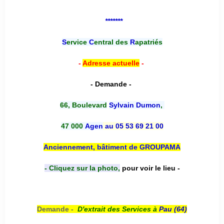
*******
S
ervice
C
entral des
R
apatriés
-
Adresse actuelle
-
- Demande -
66, Boulevard
Sylvain Dumon
,
47 000
Agen
au 05 53 69 21 00
Anciennement, bâtiment de GROUPAMA
- Cliquez sur la photo,
pour voir le lieu -
Demande -
D'e
xtrait des Services à
Pau (64)