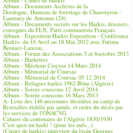
Album - Cœurs de Harkis
Album - Documents Archives de la
Dordogne, Hameau de forestage de Chauveyrou -
Lanmary de Antonne (24)
Album - Documents secrets sur les Harkis, dossiers,
consignes du FLN, Parti communiste Français.
Album - Exposition Harkis Exposition - Conférence
Harkis- du 16 Avril au 18 Mai 2012 avec Fatima
Besnaci-Lancou,
Album - Forum des Associations 5 et 6octobre 2013
Album - Harkettes
Album - Méchoui Creysse 14 Mars 2014
Album - Mémorial de Coursac
Album - Mémorial de Coursac 05 12 2014
Album - Refugies harkis 1962 Bône (Algérie)
Album - Soiree couscous 12 Avril 2014
Album - Soirée couscous 16 Mars 2013
A- Liste des 146 personnes décédées au camp de
Rivesaltes établie par année, et ordre du décès par
les services de l'ONACVG.
Cahiers du centenaire de l'Algérie 1830/1930
C'est quoi un harki ! (pour les nuls...)
(Cœurs de harkis) interview du lycée Georges