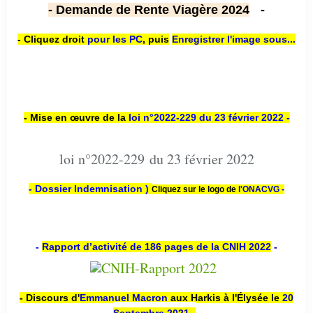
- Demande de Rente Viagère 2024
-
- Cliquez droit
pour les PC
,
puis
Enregistrer l'image sous...
- Mise en œuvre de la
loi n
°2022-229
du 23 février 2022 -
loi n°2022-229 du 23 février 2022
- Dossier Indemnisation )
Cliquez sur le logo de
l'ONACVG -
-
Rapport d’activité de 186 pages de la CNIH 2022
-
- Discours d'
Emmanuel Macron
aux Harkis à l'Élysée le
20