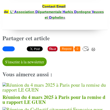
Contact Email
de
L'
A
ssociation
D
épartementale
H
arkis
D
ordogne
V
euves
et
O
rphelin
s
Partager cet article
Repost
0
S'inscrire à la newsletter
Vous aimerez aussi :
Réunion du 4 mars 2025 à Paris pour la remise d
u rapport LE GUEN