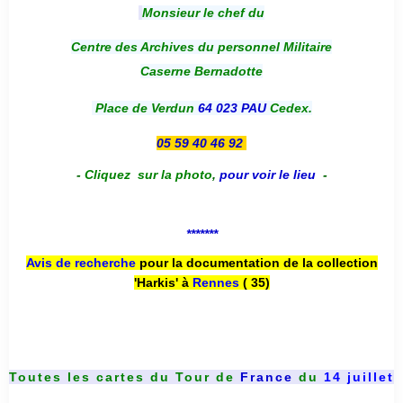
Monsieur le chef du
Centre des Archives du personnel Militaire
Caserne Bernadotte
Place de Verdun
64 023 PAU
Cedex.
05 59 40 46 92
-
Cliquez sur la photo
,
pour voir le lieu
-
*******
Avis de recherche
pour la documentation de la collection
'Harkis' à
Rennes
( 35)
Toutes les cartes du
Tour de
France
du
14 juillet