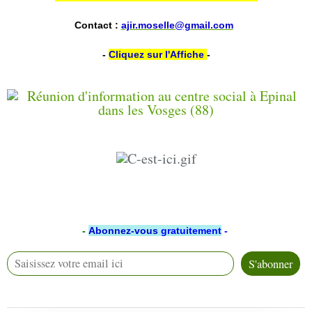
Contact :
ajir.moselle@gmail.com
-
Cliquez sur l'Affiche
-
-
Abonnez-vous
gratuitement
-