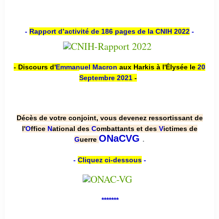
-
Rapport d’activité de 186 pages de la CNIH 2022
-
- Discours d'
Emmanuel Macron
aux Harkis à l'Élysée le
20
Septembre 2021
-
Décès de votre conjoint, vous devenez ressortissant de
l'
O
ffice
N
ational des
C
ombattants et des
V
ictimes de
.
ONaCVG
G
uerre
-
Cliquez ci-dessous
-
*******