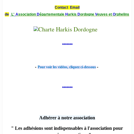
Contact Email
de
L'
A
ssociation
D
épartementale
H
arkis
D
ordogne
V
euves et
O
rphelins
*******
-
-
Pour voir les vidéos, cliquez ci-dessous
*******
Adhérer à notre association
" Les adhésions sont indispensables à l'association pour