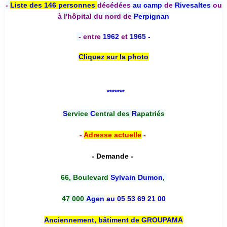
-
Liste des 146 personnes
décédées
au camp
de
Rivesaltes
ou
à l'hôpital du nord de
Perpignan
-
entre
1962
et
1965 -
Cliquez sur la photo
*******
S
ervice
C
entral des
R
apatriés
-
Adresse actuelle
-
- Demande -
66, Boulevard
Sylvain Dumon
,
47 000
Agen
au 05 53 69 21 00
Anciennement, bâtiment de GROUPAMA