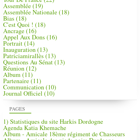
Assemblée
(19)
Assemblée Nationale
(18)
Bias
(18)
C'est Quoi !
(18)
Ancrage
(16)
Appel Aux Dons
(16)
Portrait
(14)
Inauguration
(13)
Patriciamirallès
(13)
Questions Au Sénat
(13)
Réunion
(12)
Album
(11)
Partenaire
(11)
Communication
(10)
Journal Officiel
(10)
PAGES
1) Statistiques du site Harkis Dordogne
Agenda Katia Khemache
Album - Amicale 18ème régiment de Chasseurs