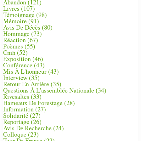
Abandon
(121)
Livres
(107)
Témoignage
(98)
Mémoire
(91)
Avis De Décès
(80)
Hommage
(73)
Réaction
(67)
Poèmes
(55)
Cnih
(52)
Exposition
(46)
Conférence
(43)
Mis À L'honneur
(43)
Interview
(35)
Retour En Arrière
(35)
Questions À L'assemblée Nationale
(34)
Rivesaltes
(33)
Hameaux De Forestage
(28)
Information
(27)
Solidarité
(27)
Reportage
(26)
Avis De Recherche
(24)
Colloque
(23)
Tour De France
(22)