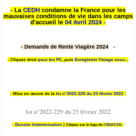
- La
CEDH
condamne la France pour les
mauvaises conditions de vie dans les camps
d'accueil le
04 Avril 2024 -
- Demande de Rente Viagère 2024
-
- Cliquez droit
pour les PC
,
puis
Enregistrer l'image sous...
- Mise en œuvre de la
loi n
°2022-229
du 23 février 2022 -
loi n°2022-229 du 23 février 2022
- Dossier Indemnisation )
Cliquez sur le logo de
l'ONACVG -