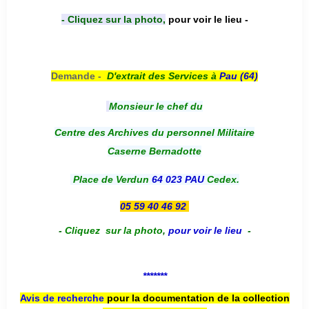
- Cliquez sur la photo,
pour voir le lieu -
Demande -
D'e
xtrait des Services à
Pau (64)
Monsieur le chef du
Centre des Archives du personnel Militaire
Caserne Bernadotte
Place de Verdun
64 023 PAU
Cedex.
05 59 40 46 92
-
Cliquez sur la photo
,
pour voir le lieu
-
*******
Avis de recherche
pour la documentation de la collection