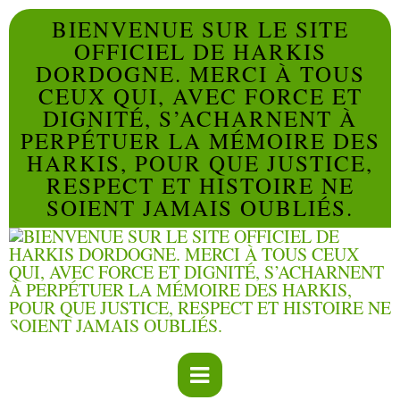
BIENVENUE SUR LE SITE
OFFICIEL DE HARKIS
DORDOGNE. MERCI À TOUS
CEUX QUI, AVEC FORCE ET
DIGNITÉ, S’ACHARNENT À
PERPÉTUER LA MÉMOIRE DES
HARKIS, POUR QUE JUSTICE,
RESPECT ET HISTOIRE NE
SOIENT JAMAIS OUBLIÉS.