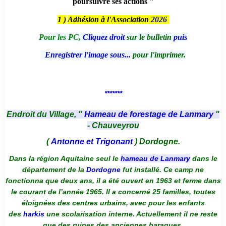
poursuivre ses actions "
1 )
Adhésion à l'Association
2026
Pour les PC,
Cliquez droit
sur le bulletin
puis
Enregistrer l'image sous...
pour l'imprimer.
*******
Endroit du Village, "
Hameau de forestage de Lanmary
"
- Chauveyrou
(
Antonne et Trigonant
) Dordogne.
Dans la région Aquitaine seul le
hameau de Lanmary
dans le
département de la
Dordogne
fut installé. Ce camp ne
fonctionna que deux ans, il a été ouvert en 1963 et ferme dans
le courant de l’année 1965. Il a concerné 25 familles, toutes
éloignées des centres urbains, avec pour les enfants
des
harkis
une scolarisation interne. Actuellement il ne reste
que des ruines des anciennes baraques.