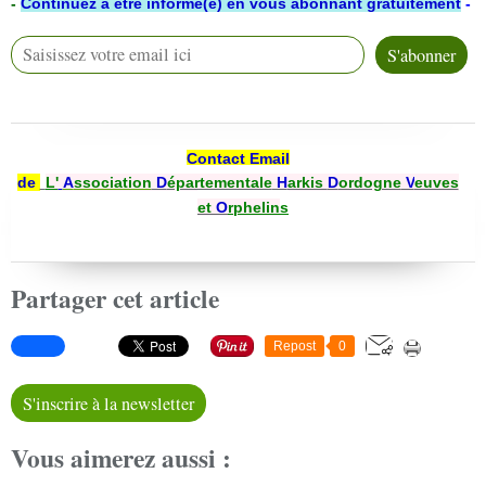
-
Continuez à être informé(e) en vous abonnant gratuitement
-
Contact Email
de
L'
A
ssociation
D
épartementale
H
arkis
D
ordogne
V
euves
et
O
rphelin
s
Partager cet article
Repost
0
S'inscrire à la newsletter
Vous aimerez aussi :