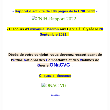
-
Rapport d’activité de 186 pages de la CNIH 2022
-
- Discours d'
Emmanuel Macron
aux Harkis à l'Élysée le
20
Septembre 2021
-
Décès de votre conjoint, vous devenez ressortissant de
l'
O
ffice
N
ational des
C
ombattants et des
V
ictimes de
.
ONaCVG
G
uerre
-
Cliquez ci-dessous
-
*******