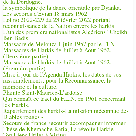
de la Dordogne.
la symbolique de la danse orientale par Dyanka.
Les accords d'Évian 18 mars 1962
Loi no 2022-229 du 23 février 2022 portant
reconnaissance de la Nation envers les harkis
L’un des premiers nationalistes Algériens "Cheikh
Ben Badis"
Massacre de Melouza 1 juin 1957 par le FLN
Massacres de Harkis de Juillet à Aout 1962.
(Deuxième partie)
Massacres de Harkis de Juillet à Aout 1962.
(Première partie)
Mise à jour de l'Agenda Harkis, les dates de vos
rassemblements, pour la Reconnaissance, la
mémoire et la culture.
Plainte Saint-Maurice-L'ardoise
Qui connaît ce tract du F.L.N. en 1961 concernant
les Harkis.
Rapatriement des harkis-La mission méconnue des
Diables rouges -
Secours de france secourir accompagner informer
Thèse de Khemache Katia, La révolte Harkie
Top Liens Utiles à Visiter