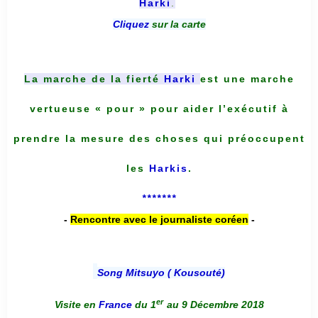
Harki
.
Cliquez
sur la carte
La marche de la fierté
Harki
est une marche
vertueuse « pour » pour aider l’exécutif à
prendre la mesure des choses qui préoccupent
les
Harkis
.
*******
-
Rencontre avec le journaliste coréen
-
Song Mitsuyo ( Kousouté
)
er
Visite en
France
du 1
au 9 Décembre 2018