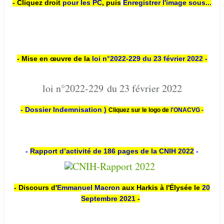
- Cliquez droit
pour les PC
,
puis
Enregistrer l'image sous...
- Mise en œuvre de la
loi n
°2022-229
du 23 février 2022 -
loi n°2022-229 du 23 février 2022
- Dossier Indemnisation )
Cliquez sur le logo de
l'ONACVG -
-
Rapport d’activité de 186 pages de la CNIH 2022
-
- Discours d'
Emmanuel Macron
aux Harkis à l'Élysée le
20
Septembre 2021
-