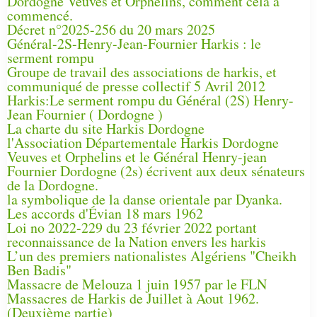
Dordogne Veuves et Orphelins, comment cela a
commencé.
Décret n°2025-256 du 20 mars 2025
Général-2S-Henry-Jean-Fournier Harkis : le
serment rompu
Groupe de travail des associations de harkis, et
communiqué de presse collectif 5 Avril 2012
Harkis:Le serment rompu du Général (2S) Henry-
Jean Fournier ( Dordogne )
La charte du site Harkis Dordogne
l'Association Départementale Harkis Dordogne
Veuves et Orphelins et le Général Henry-jean
Fournier Dordogne (2s) écrivent aux deux sénateurs
de la Dordogne.
la symbolique de la danse orientale par Dyanka.
Les accords d'Évian 18 mars 1962
Loi no 2022-229 du 23 février 2022 portant
reconnaissance de la Nation envers les harkis
L’un des premiers nationalistes Algériens "Cheikh
Ben Badis"
Massacre de Melouza 1 juin 1957 par le FLN
Massacres de Harkis de Juillet à Aout 1962.
(Deuxième partie)