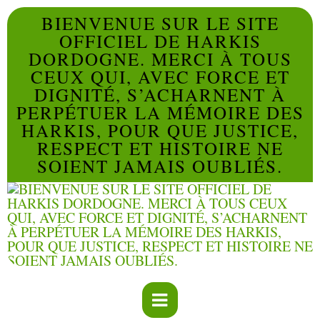
BIENVENUE SUR LE SITE
OFFICIEL DE HARKIS
DORDOGNE. MERCI À TOUS
CEUX QUI, AVEC FORCE ET
DIGNITÉ, S’ACHARNENT À
PERPÉTUER LA MÉMOIRE DES
HARKIS, POUR QUE JUSTICE,
RESPECT ET HISTOIRE NE
SOIENT JAMAIS OUBLIÉS.