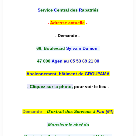
S
ervice
C
entral des
R
apatriés
-
Adresse actuelle
-
- Demande -
66, Boulevard
Sylvain Dumon
,
47 000
Agen
au 05 53 69 21 00
Anciennement, bâtiment de GROUPAMA
- Cliquez sur la photo,
pour voir le lieu -
Demande -
D'e
xtrait des Services à
Pau (64)
Monsieur le chef du