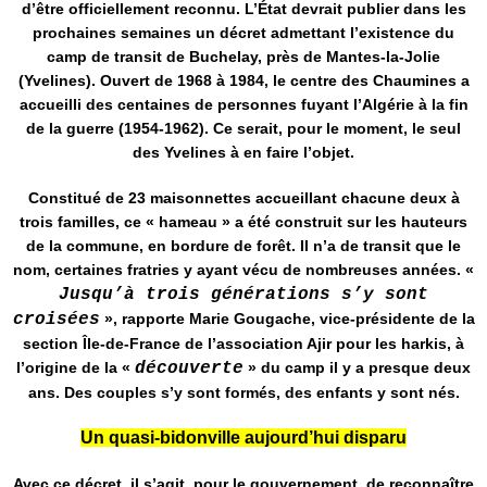
d’être officiellement reconnu. L’État devrait publier dans les
prochaines semaines un décret admettant l’existence du
camp de transit de Buchelay, près de Mantes-la-Jolie
(Yvelines). Ouvert de 1968 à 1984, le centre des Chaumines a
accueilli des centaines de personnes fuyant l’Algérie à la fin
de la guerre (1954-1962). Ce serait, pour le moment, le seul
des Yvelines à en faire l’objet.
Constitué de 23 maisonnettes accueillant chacune deux à
trois familles, ce « hameau » a été construit sur les hauteurs
de la commune, en bordure de forêt. Il n’a de transit que le
nom, certaines fratries y ayant vécu de nombreuses années. «
Jusqu’à trois générations s’y sont
croisées
», rapporte
Marie Gougache
, vice-présidente de la
section Île-de-France de l’association Ajir pour les harkis, à
l’origine de la «
découverte
» du camp il y a presque deux
ans. Des couples s’y sont formés, des enfants y sont nés.
Un quasi-bidonville aujourd’hui disparu
Avec ce décret, il s’agit, pour le gouvernement, de reconnaître