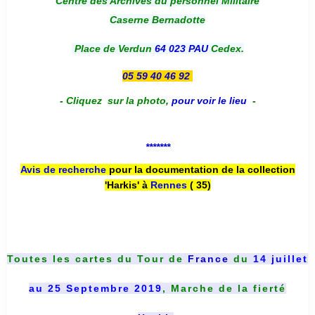
Centre des Archives du personnel Militaire
Caserne Bernadotte
Place de Verdun
64 023 PAU
Cedex.
05 59 40 46 92
-
Cliquez sur la photo
,
pour voir le lieu
-
*******
Avis de recherche
pour la documentation de la collection
'Harkis' à
Rennes
( 35)
Toutes les cartes du
Tour de
France
du
14 juillet
au 25 Septembre 2019
, Marche de la fierté