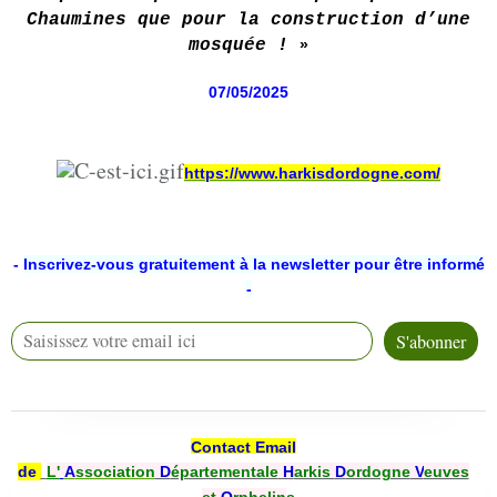
Chaumines que pour la construction d’une
mosquée !
»
07/05/2025
https://www.harkisdordogne.com/
-
Inscrivez-vous gratuitement à la newsletter pour être informé
-
Contact Email
de
L'
A
ssociation
D
épartementale
H
arkis
D
ordogne
V
euves