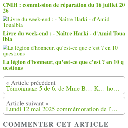
CNIH : commission de réparation du 16 juillet 20
26
Livre du week-end : - Naître Harki - d'Amid Toua
lbia
La légion d'honneur, qu’est-ce que c’est ? en 10 q
uestions
Témoignage 5 de 6, de Mme B… K… hommage aux mamans (mamies) de la communauté Harkis qui a eu lieu à Épinal (88) les 18 et 19 avril 2025
Lundi 12 mai 2025 commémoration de l'Abandon des Harkis à Périgueux (24)
COMMENTER CET ARTICLE