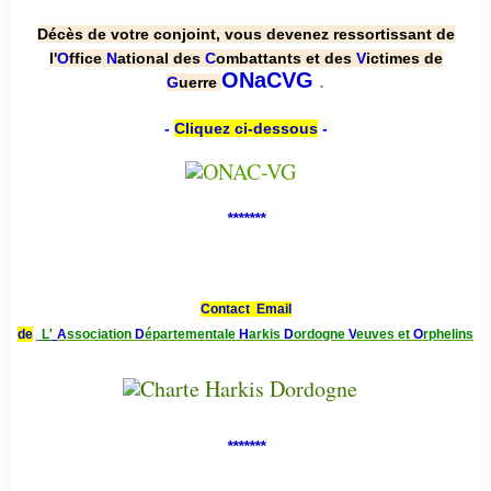
Décès de votre conjoint, vous devenez ressortissant de
l'
O
ffice
N
ational des
C
ombattants et des
V
ictimes de
.
ONaCVG
G
uerre
-
Cliquez ci-dessous
-
*******
Contact Email
de
L'
A
ssociation
D
épartementale
H
arkis
D
ordogne
V
euves et
O
rphelins
*******