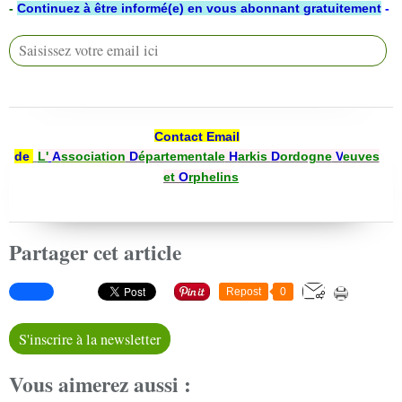
-
Continuez à être informé(e) en vous abonnant gratuitement
-
Contact Email
de
L'
A
ssociation
D
épartementale
H
arkis
D
ordogne
V
euves
et
O
rphelin
s
Partager cet article
Repost
0
S'inscrire à la newsletter
Vous aimerez aussi :