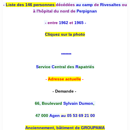
-
Liste des 146 personnes
décédées
au camp
de
Rivesaltes
ou
à l'hôpital du nord de
Perpignan
-
entre
1962
et
1965 -
Cliquez sur la photo
*******
S
ervice
C
entral des
R
apatriés
-
Adresse actuelle
-
- Demande -
66, Boulevard
Sylvain Dumon
,
47 000
Agen
au 05 53 69 21 00
Anciennement, bâtiment de GROUPAMA