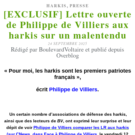
,
HARKIS
PRESSE
[EXCLUSIF] Lettre ouverte
de Philippe de Villiers aux
harkis sur un malentendu
24 SEPTEMBRE 2025
Rédigé par BoulevardVoltaire et publié depuis
Overblog
« Pour moi, les harkis sont les premiers patriotes
français »,
écrit
Philippe de Villiers
.
Un certain nombre d’associations de défense des harkis,
ainsi que des lecteurs de
BV
, ont exprimé leur surprise et leur
dépit de voir
Philippe de Villiers comparer les LR aux harkis
(sur CNews, dans Face à Philippe de Villiers
, le vendredi 12