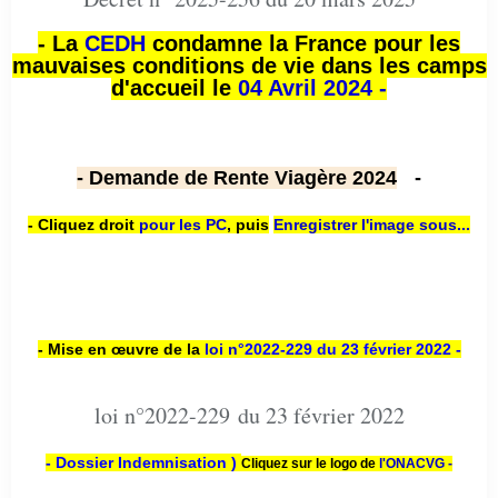
- La
CEDH
condamne la France pour les
mauvaises conditions de vie dans les camps
d'accueil le
04 Avril 2024 -
- Demande de Rente Viagère 2024
-
- Cliquez droit
pour les PC
,
puis
Enregistrer l'image sous...
- Mise en œuvre de la
loi n
°2022-229
du 23 février 2022 -
loi n°2022-229 du 23 février 2022
- Dossier Indemnisation )
Cliquez sur le logo de
l'ONACVG -