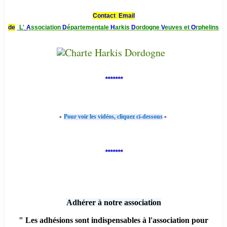
Contact Email
de
L'
A
ssociation
D
épartementale
H
arkis
D
ordogne
V
euves et
O
rphelins
*******
-
-
Pour voir les vidéos, cliquez ci-dessous
*******
Adhérer à notre association
" Les adhésions sont indispensables à l'association pour