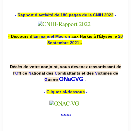
-
Rapport d’activité de 186 pages de la CNIH 2022
-
- Discours d'
Emmanuel Macron
aux Harkis à l'Élysée le
20
Septembre 2021
-
Décès de votre conjoint, vous devenez ressortissant de
l'
O
ffice
N
ational des
C
ombattants et des
V
ictimes de
.
ONaCVG
G
uerre
-
Cliquez ci-dessous
-
*******