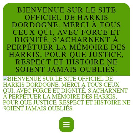
BIENVENUE SUR LE SITE
OFFICIEL DE HARKIS
DORDOGNE. MERCI À TOUS
CEUX QUI, AVEC FORCE ET
DIGNITÉ, S’ACHARNENT À
PERPÉTUER LA MÉMOIRE DES
HARKIS, POUR QUE JUSTICE,
RESPECT ET HISTOIRE NE
SOIENT JAMAIS OUBLIÉS.