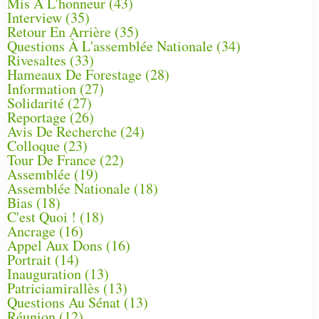
Mis À L'honneur
(43)
Interview
(35)
Retour En Arrière
(35)
Questions À L'assemblée Nationale
(34)
Rivesaltes
(33)
Hameaux De Forestage
(28)
Information
(27)
Solidarité
(27)
Reportage
(26)
Avis De Recherche
(24)
Colloque
(23)
Tour De France
(22)
Assemblée
(19)
Assemblée Nationale
(18)
Bias
(18)
C'est Quoi !
(18)
Ancrage
(16)
Appel Aux Dons
(16)
Portrait
(14)
Inauguration
(13)
Patriciamirallès
(13)
Questions Au Sénat
(13)
Réunion
(12)