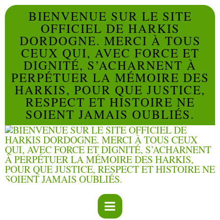
BIENVENUE SUR LE SITE
OFFICIEL DE HARKIS
DORDOGNE. MERCI À TOUS
CEUX QUI, AVEC FORCE ET
DIGNITÉ, S’ACHARNENT À
PERPÉTUER LA MÉMOIRE DES
HARKIS, POUR QUE JUSTICE,
RESPECT ET HISTOIRE NE
SOIENT JAMAIS OUBLIÉS.