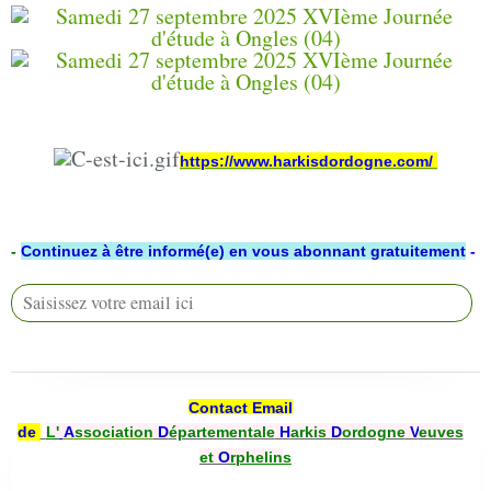
https://www.harkisdordogne.com/
-
Continuez à être informé(e) en vous abonnant gratuitement
-
Contact Email
de
L'
A
ssociation
D
épartementale
H
arkis
D
ordogne
V
euves
et
O
rphelin
s