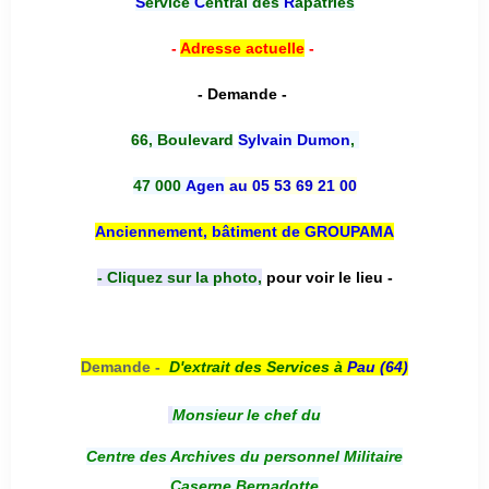
S
ervice
C
entral des
R
apatriés
-
Adresse actuelle
-
- Demande -
66, Boulevard
Sylvain Dumon
,
47 000
Agen
au 05 53 69 21 00
Anciennement, bâtiment de GROUPAMA
- Cliquez sur la photo,
pour voir le lieu -
Demande -
D'e
xtrait des Services à
Pau (64)
Monsieur le chef du
Centre des Archives du personnel Militaire
Caserne Bernadotte