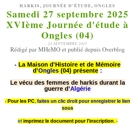
,
,
HARKIS
JOURNÉE D’ÉTUDE
ONGLES
Samedi 27 septembre 2025
XVIème Journée d'étude à
Ongles (04)
24 SEPTEMBRE 2025
Rédigé par MHeMO et publié depuis Overblog
-
La Maison d’Histoire et de Mémoire
d’
Ongles
(04) présente
:
Le vécu des femmes de harkis durant la
guerre d’
Algérie
-
Pour les PC
,
faites un clic droit pour enregistrer le lien
sous
et
imprimez le document pour l'inscription
.
-