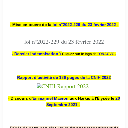
- Mise en œuvre de la
loi n
°2022-229
du 23 février 2022 -
loi n°2022-229 du 23 février 2022
- Dossier Indemnisation )
Cliquez sur le logo de
l'ONACVG -
-
Rapport d’activité de 186 pages de la CNIH 2022
-
- Discours d'
Emmanuel Macron
aux Harkis à l'Élysée le
20
Septembre 2021
-