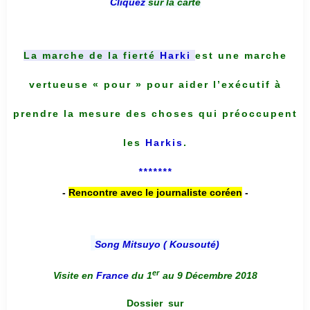
Cliquez
sur la carte
La marche de la fierté
Harki
est une marche
vertueuse « pour » pour aider l’exécutif à
prendre la mesure des choses qui préoccupent
les
Harkis
.
*******
-
Rencontre avec le journaliste coréen
-
Song Mitsuyo ( Kousouté
)
er
Visite en
France
du 1
au 9 Décembre 2018
Dossier
sur