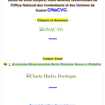
Décès de votre conjoint, vous devenez ressortissant de
l'
O
ffice
N
ational des
C
ombattants et des
V
ictimes de
.
ONaCVG
G
uerre
-
Cliquez ci-dessous
-
*******
Contact Email
de
L'
A
ssociation
D
épartementale
H
arkis
D
ordogne
V
euves et
O
rphelins
*******