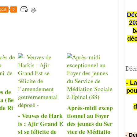
post
0
Déc
20
b
déc
Décr
- L
pou
ès de
a (Be
d
de Ri
Après-midi excep
- Veuves de Hark
tionnel au Foyer
is : Ajir Grand E
des jeunes du Ser
st se félicite de
vice de Médiatio
- De