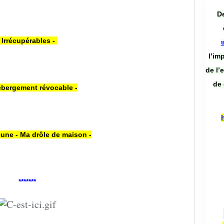
De
- Irrécupérables -
l’im
de l’
de 
ébergement révocable -
jeune - Ma drôle de maison -
*******