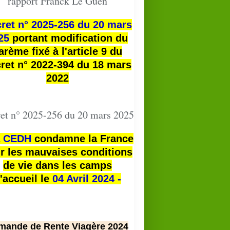
rapport Franck Le Guen
ret n° 2025-256 du 20 mars
25
portant modification du
arème fixé à l'article 9 du
ret n° 2022-394 du 18 mars
2022
et n° 2025-256 du 20 mars 2025
a
CEDH
condamne la France
r les mauvaises conditions
de vie dans les camps
'accueil le
04 Avril 2024 -
mande de Rente Viagère 2024