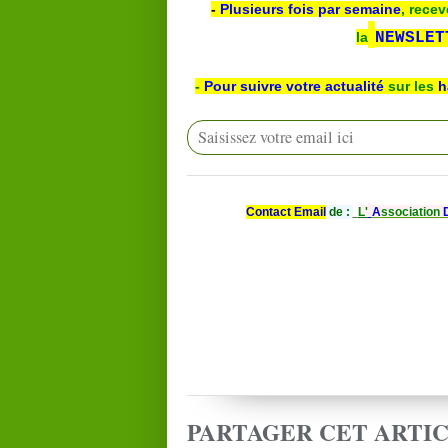
-
Plusieurs fois par semaine
, recev
la
NEWSLET
-
Pour suivre votre actualité
sur les
h
Contact Email
de :
L'
A
ssociation
PARTAGER CET ARTI