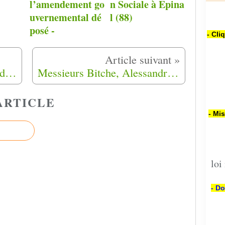
l’amendement go
n Sociale à Epina
uvernemental dé
l (88)
posé -
- Cli
Un sentier restauré au nom des Harkis à Passy (74)
Messieurs Bitche, Alessandra et Amrane ont témoigné de leurs parcours au lycée Bristol de Cannes (06).
ARTICLE
- Mi
loi
- Do