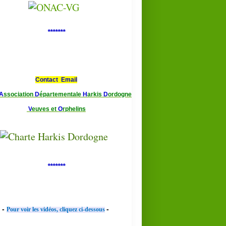
*******
Contact Email
A
ssociation
D
épartementale
H
arkis
D
ordogne
V
euves et
O
rphelins
*******
-
-
Pour voir les vidéos, cliquez ci-dessous