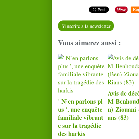
Re
S'inscrire à la newsletter
Vous aimerez aussi :
Avis de déc
' N’en parlons pl
M Benhoud
us ', une enquête
n) Ziouani 
familiale vibrant
ans (83)
e sur la tragédie
des harkis