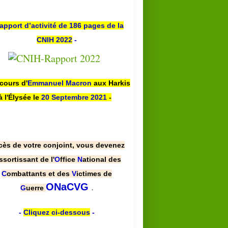
apport d’activité de 186 pages de la
CNIH 2022
-
scours d'
Emmanuel Macron
aux Harkis
à l'Élysée le
20 Septembre 2021
-
cès de votre conjoint, vous devenez
ssortissant de l'
O
ffice
N
ational des
C
ombattants et des
V
ictimes de
.
ONaCVG
G
uerre
-
Cliquez ci-dessous
-