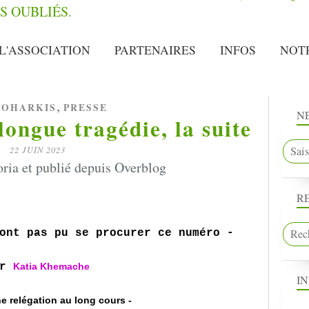
L'ASSOCIATION
PARTENAIRES
INFOS
NOT
,
OHARKIS
PRESSE
N
longue tragédie, la suite
22 JUIN 2023
oria et publié depuis Overblog
R
ont pas pu se procurer ce numéro -
ar
Katia Khemache
I
Une relégation au long cours -