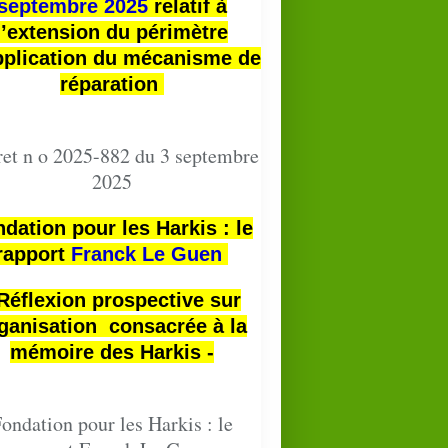
septembre 2025
relatif à
l’extension du périmètre
pplication du mécanisme de
réparation
et n o 2025-882 du 3 septembre
2025
dation pour les Harkis : le
rapport
Franck Le Guen
 Réflexion prospective sur
ganisation consacrée à la
mémoire des Harkis -
ondation pour les Harkis : le