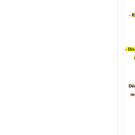
-
R
- Di
Dé
re