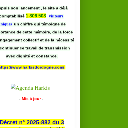
puis son lancement , le site a déjà
1 806 508
comptabilisé
visiteurs
un chiffre qui témoigne de
uniques
portance de cette mémoire, de la force
engagement collectif et de la nécessité
continuer ce travail de transmission
avec dignité et constance.
https://www.harkisdordogne.com/
-
Mis à jour
-
Décret n° 2025-882 du 3