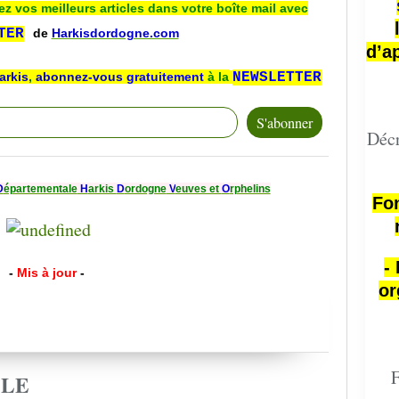
ez vos meilleurs articles dans votre boîte mail avec
TER
de
Harkisdordogne.com
d’a
arkis
,
abonnez-vous
gratuitement
à la
NEWSLETTER
Décr
D
épartementale
H
arkis
D
ordogne
V
euves et
O
rphelins
Fon
-
-
Mis à jour
-
or
F
CLE