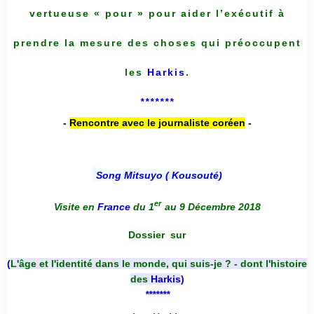
vertueuse « pour » pour aider l’exécutif à
prendre la mesure des choses qui préoccupent
les
Harkis
.
*******
-
Rencontre avec le journaliste coréen
-
Song Mitsuyo ( Kousouté
)
er
Visite en
France
du 1
au 9 Décembre 2018
Dossier
sur
(
L'âge et l'identité dans le monde, qui suis-je ? - dont l'histoire
des
Harkis
)
*******