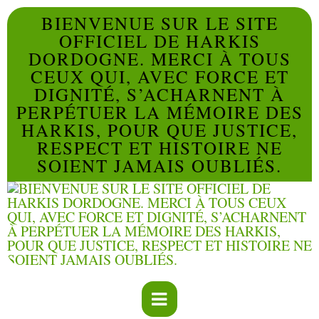
BIENVENUE SUR LE SITE
OFFICIEL DE HARKIS
DORDOGNE. MERCI À TOUS
CEUX QUI, AVEC FORCE ET
DIGNITÉ, S’ACHARNENT À
PERPÉTUER LA MÉMOIRE DES
HARKIS, POUR QUE JUSTICE,
RESPECT ET HISTOIRE NE
SOIENT JAMAIS OUBLIÉS.