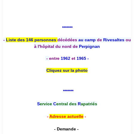
*******
-
Liste des 146 personnes
décédées
au camp
de
Rivesaltes
ou
à l'hôpital du nord de
Perpignan
-
entre
1962
et
1965 -
Cliquez sur la photo
*******
S
ervice
C
entral des
R
apatriés
-
Adresse actuelle
-
- Demande -