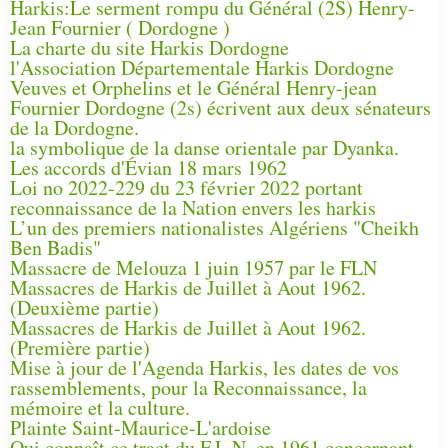
Harkis:Le serment rompu du Général (2S) Henry-
Jean Fournier ( Dordogne )
La charte du site Harkis Dordogne
l'Association Départementale Harkis Dordogne
Veuves et Orphelins et le Général Henry-jean
Fournier Dordogne (2s) écrivent aux deux sénateurs
de la Dordogne.
la symbolique de la danse orientale par Dyanka.
Les accords d'Évian 18 mars 1962
Loi no 2022-229 du 23 février 2022 portant
reconnaissance de la Nation envers les harkis
L’un des premiers nationalistes Algériens "Cheikh
Ben Badis"
Massacre de Melouza 1 juin 1957 par le FLN
Massacres de Harkis de Juillet à Aout 1962.
(Deuxième partie)
Massacres de Harkis de Juillet à Aout 1962.
(Première partie)
Mise à jour de l'Agenda Harkis, les dates de vos
rassemblements, pour la Reconnaissance, la
mémoire et la culture.
Plainte Saint-Maurice-L'ardoise
Qui connaît ce tract du F.L.N. en 1961 concernant