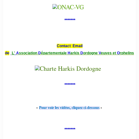
*******
Contact Email
de
L'
A
ssociation
D
épartementale
H
arkis
D
ordogne
V
euves et
O
rphelins
*******
-
-
Pour voir les vidéos, cliquez ci-dessous
*******