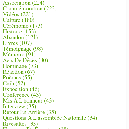
Association
(224)
Commémoration
(222)
Vidéos
(221)
Culture
(180)
Cérémonie
(173)
Histoire
(153)
Abandon
(121)
Livres
(107)
Témoignage
(98)
Mémoire
(91)
Avis De Décès
(80)
Hommage
(73)
Réaction
(67)
Poèmes
(55)
Cnih
(52)
Exposition
(46)
Conférence
(43)
Mis À L'honneur
(43)
Interview
(35)
Retour En Arrière
(35)
Questions À L'assemblée Nationale
(34)
Rivesaltes
(33)