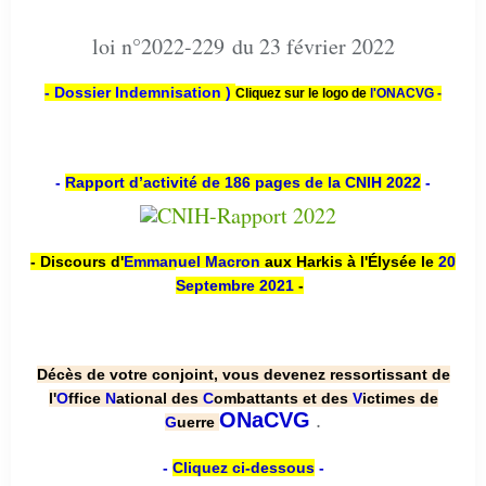
loi n°2022-229 du 23 février 2022
- Dossier Indemnisation )
Cliquez sur le logo de
l'ONACVG -
-
Rapport d’activité de 186 pages de la CNIH 2022
-
- Discours d'
Emmanuel Macron
aux Harkis à l'Élysée le
20
Septembre 2021
-
Décès de votre conjoint, vous devenez ressortissant de
l'
O
ffice
N
ational des
C
ombattants et des
V
ictimes de
.
ONaCVG
G
uerre
-
Cliquez ci-dessous
-