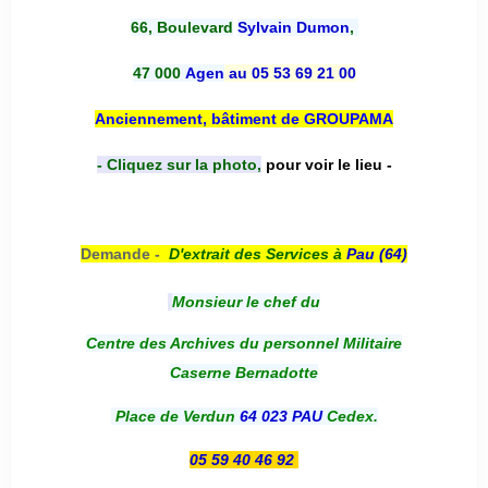
66, Boulevard
Sylvain Dumon
,
47 000
Agen
au 05 53 69 21 00
Anciennement, bâtiment de GROUPAMA
- Cliquez sur la photo,
pour voir le lieu -
Demande -
D'e
xtrait des Services à
Pau (64)
Monsieur le chef du
Centre des Archives du personnel Militaire
Caserne Bernadotte
Place de Verdun
64 023 PAU
Cedex.
05 59 40 46 92