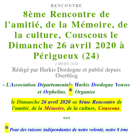
RENCONTRE
8ème Rencontre de
l'amitié, de la Mémoire, de
la culture, Couscous le
Dimanche 26 avril 2020 à
Périgueux (24)
2 MARS 2020
Rédigé par Harkis Dordogne et publié depuis
Overblog
-
L’
A
ssociation
D
épartementale
H
arkis
D
ordogne
V
euves
*
et
O
rphelins
,
Organise
le
Dimanche
26 avril 2020
sa
8ème
Rencontre
de
l'amitié, de la
Mémoire
, de la culture,
Couscous
.
***
*
Pour des raisons indépendantes de notre volonté, notre 8 ème