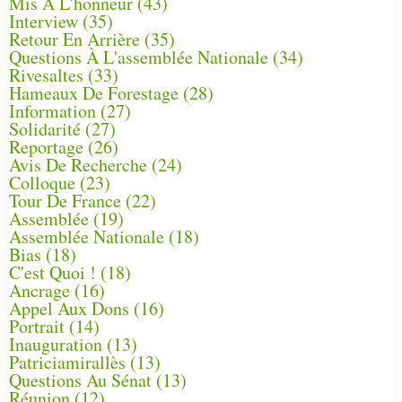
Mis À L'honneur
(43)
Interview
(35)
Retour En Arrière
(35)
Questions À L'assemblée Nationale
(34)
Rivesaltes
(33)
Hameaux De Forestage
(28)
Information
(27)
Solidarité
(27)
Reportage
(26)
Avis De Recherche
(24)
Colloque
(23)
Tour De France
(22)
Assemblée
(19)
Assemblée Nationale
(18)
Bias
(18)
C'est Quoi !
(18)
Ancrage
(16)
Appel Aux Dons
(16)
Portrait
(14)
Inauguration
(13)
Patriciamirallès
(13)
Questions Au Sénat
(13)
Réunion
(12)