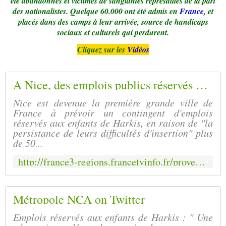
été abandonnés et victimes de sanglantes représailles de la part
des nationalistes. Quelque 60.000 ont été admis en
France
, et
placés dans des camps à leur arrivée, source de handicaps
sociaux et culturels qui perdurent.
Cliquez sur les
Vidéos
A Nice, des emplois publics réservés aux enfants de Harkis
Nice est devenue la première grande ville de
France à prévoir un contingent d'emplois
réservés aux enfants de Harkis, en raison de "la
persistance de leurs difficultés d'insertion" plus
de 50...
http://france3-regions.francetvinfo.fr/provence-alpes-cote-d-azur/alpes-maritimes/nice/nice-emplois-publics-reserves-aux-enfants-harkis-1343685.html
Métropole NCA on Twitter
Emplois réservés aux enfants de Harkis : " Une