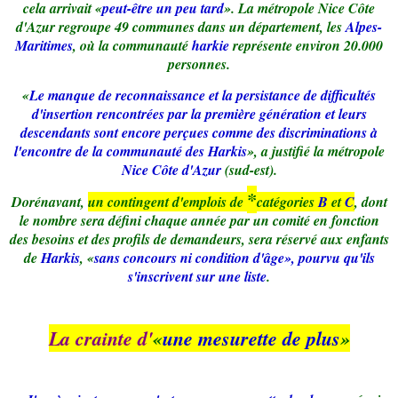
cela arrivait «
peut-être un peu tard
». La métropole Nice Côte
d'Azur regroupe 49 communes dans un département, les
Alpes-
Maritimes
, où la communauté
harkie
représente environ 20.000
personnes.
«
Le manque de reconnaissance et la persistance de difficultés
d'insertion rencontrées par la première génération et leurs
descendants sont encore perçues comme des discriminations à
l'encontre de la communauté des Harkis
», a justifié la métropole
Nice Côte d'Azur
(sud-est).
*
Dorénavant,
un contingent d'emplois de
catégories
B
et
C
, dont
le nombre sera défini chaque année par un comité en fonction
des besoins et des profils de demandeurs, sera réservé aux enfants
de
Harkis
, «
sans concours ni condition d'âge», pourvu qu'ils
s'inscrivent sur une liste
.
La crainte d'
«
une mesurette de plus
»