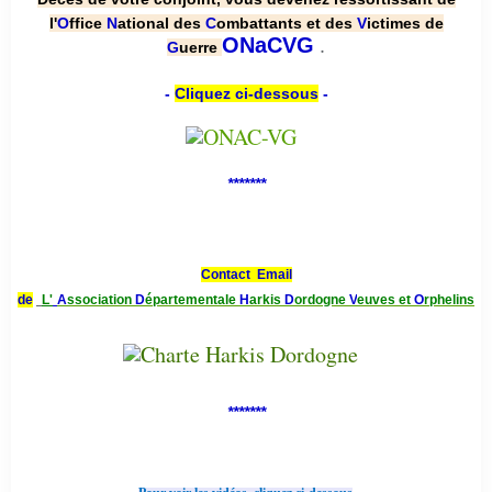
l'
O
ffice
N
ational des
C
ombattants et des
V
ictimes de
.
ONaCVG
G
uerre
-
Cliquez ci-dessous
-
*******
Contact Email
de
L'
A
ssociation
D
épartementale
H
arkis
D
ordogne
V
euves et
O
rphelins
*******