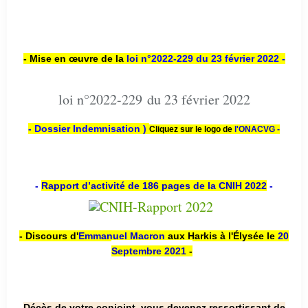
- Mise en œuvre de la
loi n
°2022-229
du 23 février 2022 -
loi n°2022-229 du 23 février 2022
- Dossier Indemnisation )
Cliquez sur le logo de
l'ONACVG -
-
Rapport d’activité de 186 pages de la CNIH 2022
-
- Discours d'
Emmanuel Macron
aux Harkis à l'Élysée le
20
Septembre 2021
-
Décès de votre conjoint, vous devenez ressortissant de