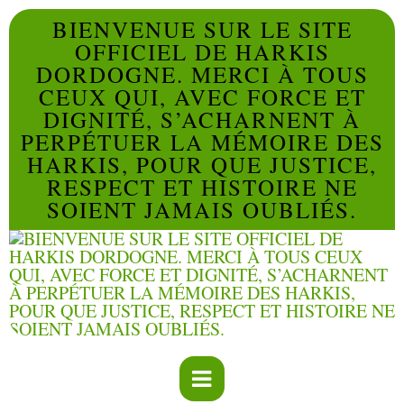
BIENVENUE SUR LE SITE
OFFICIEL DE HARKIS
DORDOGNE. MERCI À TOUS
CEUX QUI, AVEC FORCE ET
DIGNITÉ, S’ACHARNENT À
PERPÉTUER LA MÉMOIRE DES
HARKIS, POUR QUE JUSTICE,
RESPECT ET HISTOIRE NE
SOIENT JAMAIS OUBLIÉS.