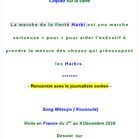
Cliquez
sur la carte
La marche de la fierté
Harki
est une marche
vertueuse « pour » pour aider l’exécutif à
prendre la mesure des choses qui préoccupent
les
Harkis
.
*******
-
Rencontre avec le journaliste coréen
-
Song Mitsuyo ( Kousouté
)
er
Visite en
France
du 1
au 9 Décembre 2018
Dossier
sur