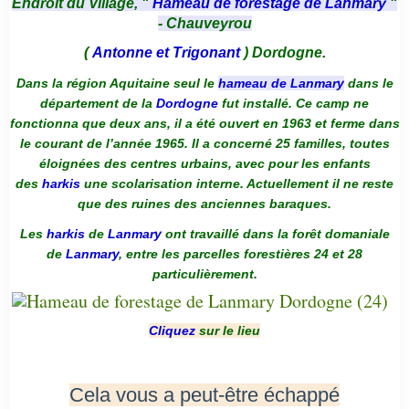
Endroit du Village, "
Hameau de forestage de Lanmary
"
- Chauveyrou
(
Antonne et Trigonant
) Dordogne.
Dans la région Aquitaine seul le
hameau de Lanmary
dans le
département de la
Dordogne
fut installé. Ce camp ne
fonctionna que deux ans, il a été ouvert en 1963 et ferme dans
le courant de l’année 1965. Il a concerné 25 familles, toutes
éloignées des centres urbains, avec pour les enfants
des
harkis
une scolarisation interne. Actuellement il ne reste
que des ruines des anciennes baraques.
Les
harkis
de
Lanmary
ont travaillé dans la forêt domaniale
de
Lanmary
, entre les parcelles forestières 24 et 28
particulièrement.
Cliquez
sur le lieu
Cela vous a peut-être échappé