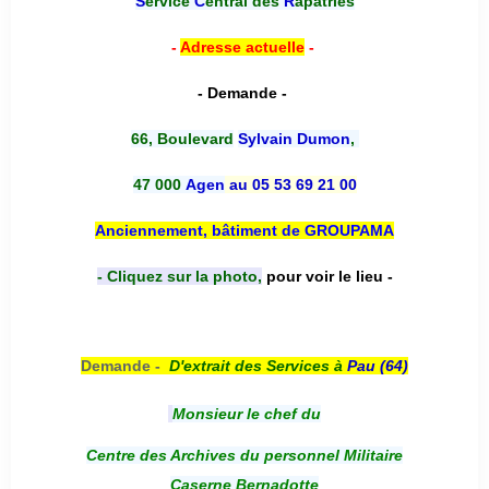
S
ervice
C
entral des
R
apatriés
-
Adresse actuelle
-
- Demande -
66, Boulevard
Sylvain Dumon
,
47 000
Agen
au 05 53 69 21 00
Anciennement, bâtiment de GROUPAMA
- Cliquez sur la photo,
pour voir le lieu -
Demande -
D'e
xtrait des Services à
Pau (64)
Monsieur le chef du
Centre des Archives du personnel Militaire
Caserne Bernadotte