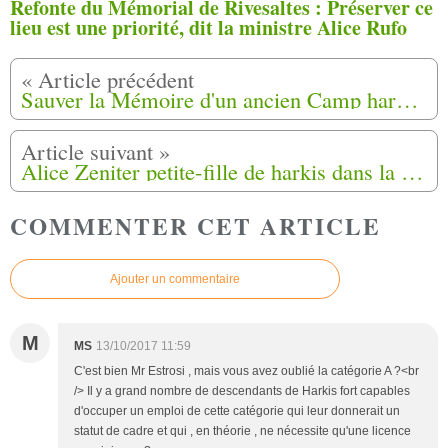
Refonte du Mémorial de Rivesaltes : Préserver ce
lieu est une priorité, dit la ministre Alice Rufo
Sauver la Mémoire d'un ancien Camp harkis menacé de disparaître Valbonne Sophia Antipolis (06).
Alice Zeniter petite-fille de harkis dans la deuxième sélection du Prix Goncourt 2017, ils ne sont plus que huit en lice
COMMENTER CET ARTICLE
Ajouter un commentaire
M
MS
13/10/2017 11:59
C'est bien Mr Estrosi , mais vous avez oublié la catégorie A ?<br
/> Il y a grand nombre de descendants de Harkis fort capables
d'occuper un emploi de cette catégorie qui leur donnerait un
statut de cadre et qui , en théorie , ne nécessite qu'une licence