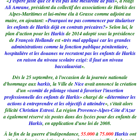
«
J'espère juste que ce n'est pas une mesurette de plus
», a réagi
Ali Amrane
, président du collectif des associations de Harkis des
Alpes-Maritimes et lui-même élu à Grasse comme adjoint au
maire, en ajoutant: «
Pourquoi ne pas commencer par titulariser
les enfants de Harkis déjà en contrats précaires?
» Selon lui, le
plan d'action pour les
Harkis
de 2014 adopté sous la présidence
de
François Hollande
est «
très mal appliqué car les grandes
administrations comme la fonction publique pénitentiaire,
hospitalière et les douanes ne recrutent pas les enfants de Harkis
en raison du niveau scolaire exigé: il faut un niveau
baccalauréat
».
Dès le 25 septembre, à l'occasion de la journée nationale
d'hommage aux
harkis
, la Ville de
Nice
avait annoncé la création
d'un «
comité de pilotage visant à favoriser l'insertion
professionnelle des enfants de Harkis
» chargé de «
déterminer les
actions à entreprendre et les objectifs à atteindre
», s'était alors
félicité
Christian Estrosi
. La région
Provence-Alpes-Côte d'Azur
a également réservé six postes dans des lycées pour des enfants de
Harkis
, en application d'une loi de 2008.
À la fin de la guerre d'indépendance,
55.000
à
75.000
Harkis
ont