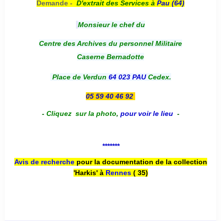
Demande -
D'e
xtrait des Services à
Pau (64)
Monsieur le chef du
Centre des Archives du personnel Militaire
Caserne Bernadotte
Place de Verdun
64 023 PAU
Cedex.
05 59 40 46 92
-
Cliquez sur la photo
,
pour voir le lieu
-
*******
Avis de recherche
pour la documentation de la collection
'Harkis' à
Rennes
( 35)