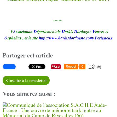
*******
l'
A
ssociation
D
épartementale
H
arkis
D
ordogne
V
euves et
O
rphelins
,
et le site
http://www
harkisdordogne
com
Périgueux
.
.
/
Partager cet article
Repost
0
S'inscrire à la newsletter
Vous aimerez aussi :