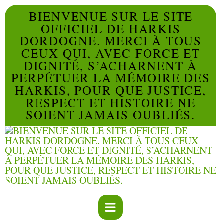
BIENVENUE SUR LE SITE
OFFICIEL DE HARKIS
DORDOGNE. MERCI À TOUS
CEUX QUI, AVEC FORCE ET
DIGNITÉ, S’ACHARNENT À
PERPÉTUER LA MÉMOIRE DES
HARKIS, POUR QUE JUSTICE,
RESPECT ET HISTOIRE NE
SOIENT JAMAIS OUBLIÉS.