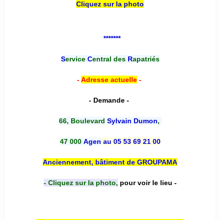
Cliquez sur la photo
*******
S
ervice
C
entral des
R
apatriés
-
Adresse actuelle
-
- Demande -
66, Boulevard
Sylvain Dumon
,
47 000
Agen
au 05 53 69 21 00
Anciennement, bâtiment de GROUPAMA
- Cliquez sur la photo,
pour voir le lieu -