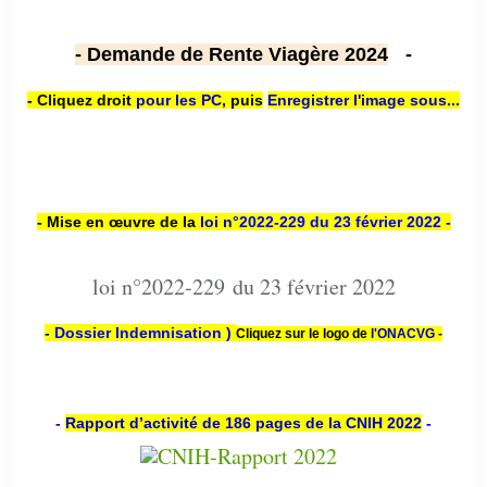
- Demande de Rente Viagère 2024
-
- Cliquez droit
pour les PC
,
puis
Enregistrer l'image sous...
- Mise en œuvre de la
loi n
°2022-229
du 23 février 2022 -
loi n°2022-229 du 23 février 2022
- Dossier Indemnisation )
Cliquez sur le logo de
l'ONACVG -
-
Rapport d’activité de 186 pages de la CNIH 2022
-