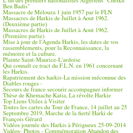
L’un des premiers nationalistes Algériens "Cheikh
Ben Badis"
Massacre de Melouza 1 juin 1957 par le FLN
Massacres de Harkis de Juillet à Aout 1962.
(Deuxième partie)
Massacres de Harkis de Juillet à Aout 1962.
(Première partie)
Mise à jour de l'Agenda Harkis, les dates de vos
rassemblements, pour la Reconnaissance, la
mémoire et la culture.
Plainte Saint-Maurice-L'ardoise
Qui connaît ce tract du F.L.N. en 1961 concernant
les Harkis.
Rapatriement des harkis-La mission méconnue des
Diables rouges -
Secours de france secourir accompagner informer
Thèse de Khemache Katia, La révolte Harkie
Top Liens Utiles à Visiter
Toutes les cartes du Tour de France, 14 juillet au 25
Septembre 2019, Marche de la fierté Harki de
François Gérard
Vidéos journée des Harkis à Périgueux 25-09-2014
Vidéos- Photos - Commémoration Abandon des