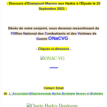
- Discours d'
Emmanuel Macron
aux Harkis à l'Élysée le
20
Septembre 2021
-
Décès de votre conjoint, vous devenez ressortissant de
l'
O
ffice
N
ational des
C
ombattants et des
V
ictimes de
.
ONaCVG
G
uerre
-
Cliquez ci-dessous
-
*******
Contact Email
de
L'
A
ssociation
D
épartementale
H
arkis
D
ordogne
V
euves et
O
rphelins