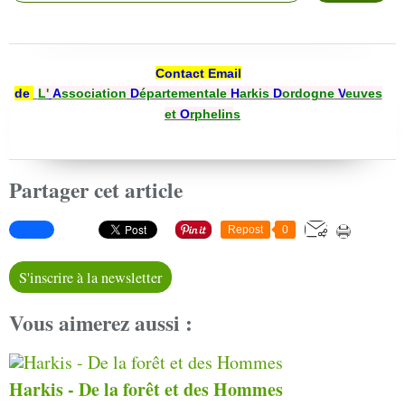
Contact Email
de
L'
A
ssociation
D
épartementale
H
arkis
D
ordogne
V
euves
et
O
rphelin
s
Partager cet article
Repost
0
S'inscrire à la newsletter
Vous aimerez aussi :
Harkis - De la forêt et des Hommes