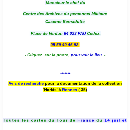
Monsieur le chef du
Centre des Archives du personnel Militaire
Caserne Bernadotte
Place de Verdun
64 023 PAU
Cedex.
05 59 40 46 92
-
Cliquez sur la photo
,
pour voir le lieu
-
*******
Avis de recherche
pour la documentation de la collection
'Harkis' à
Rennes
( 35)
Toutes les cartes du
Tour de
France
du
14 juillet