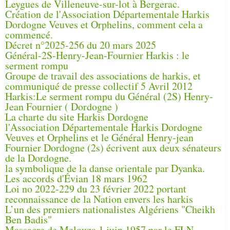
Leygues de Villeneuve-sur-lot à Bergerac.
Création de l'Association Départementale Harkis
Dordogne Veuves et Orphelins, comment cela a
commencé.
Décret n°2025-256 du 20 mars 2025
Général-2S-Henry-Jean-Fournier Harkis : le
serment rompu
Groupe de travail des associations de harkis, et
communiqué de presse collectif 5 Avril 2012
Harkis:Le serment rompu du Général (2S) Henry-
Jean Fournier ( Dordogne )
La charte du site Harkis Dordogne
l'Association Départementale Harkis Dordogne
Veuves et Orphelins et le Général Henry-jean
Fournier Dordogne (2s) écrivent aux deux sénateurs
de la Dordogne.
la symbolique de la danse orientale par Dyanka.
Les accords d'Évian 18 mars 1962
Loi no 2022-229 du 23 février 2022 portant
reconnaissance de la Nation envers les harkis
L’un des premiers nationalistes Algériens "Cheikh
Ben Badis"
Massacre de Melouza 1 juin 1957 par le FLN