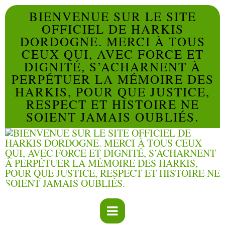
BIENVENUE SUR LE SITE
OFFICIEL DE HARKIS
DORDOGNE. MERCI À TOUS
CEUX QUI, AVEC FORCE ET
DIGNITÉ, S’ACHARNENT À
PERPÉTUER LA MÉMOIRE DES
HARKIS, POUR QUE JUSTICE,
RESPECT ET HISTOIRE NE
SOIENT JAMAIS OUBLIÉS.