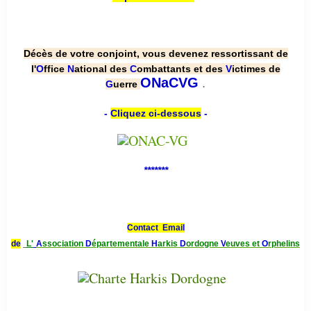
Décès de votre conjoint, vous devenez ressortissant de
l'
O
ffice
N
ational des
C
ombattants et des
V
ictimes de
.
ONaCVG
G
uerre
-
Cliquez ci-dessous
-
*******
Contact Email
de
L'
A
ssociation
D
épartementale
H
arkis
D
ordogne
V
euves et
O
rphelins