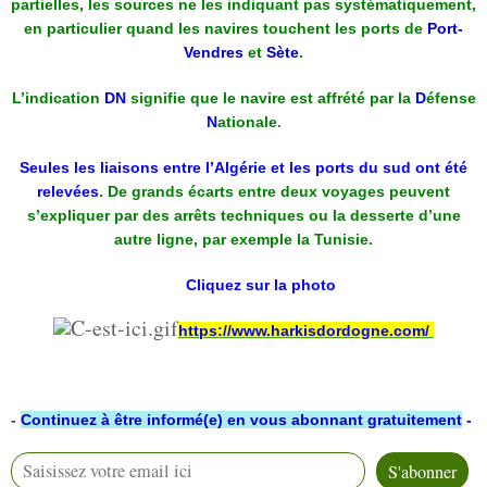
partielles, les sources ne les indiquant pas systématiquement,
en particulier quand les navires touchent les ports de
Port-
Vendres
et
Sète
.
L’indication
DN
signifie que le navire est affrété par la
D
éfense
N
ationale
.
Seules les liaisons entre l’Algérie et les ports du sud ont été
relevées
. De grands écarts entre deux voyages peuvent
s’expliquer par des arrêts techniques ou la desserte d’une
autre ligne, par exemple la Tunisie.
Cliquez sur la photo
https://www.harkisdordogne.com/
-
Continuez à être informé(e) en vous abonnant gratuitement
-