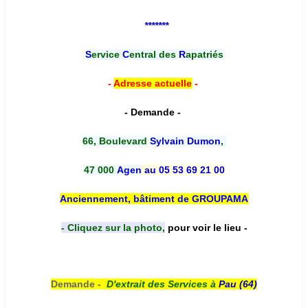
*******
S
ervice
C
entral des
R
apatriés
-
Adresse actuelle
-
- Demande -
66, Boulevard
Sylvain Dumon
,
47 000
Agen
au 05 53 69 21 00
Anciennement, bâtiment de GROUPAMA
- Cliquez sur la photo,
pour voir le lieu -
Demande -
D'e
xtrait des Services à
Pau (64)