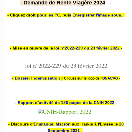
- Demande de Rente Viagère 2024
-
- Cliquez droit
pour les PC
,
puis
Enregistrer l'image sous...
- Mise en œuvre de la
loi n
°2022-229
du 23 février 2022 -
loi n°2022-229 du 23 février 2022
- Dossier Indemnisation )
Cliquez sur le logo de
l'ONACVG -
-
Rapport d’activité de 186 pages de la CNIH 2022
-
- Discours d'
Emmanuel Macron
aux Harkis à l'Élysée le
20
Septembre 2021
-