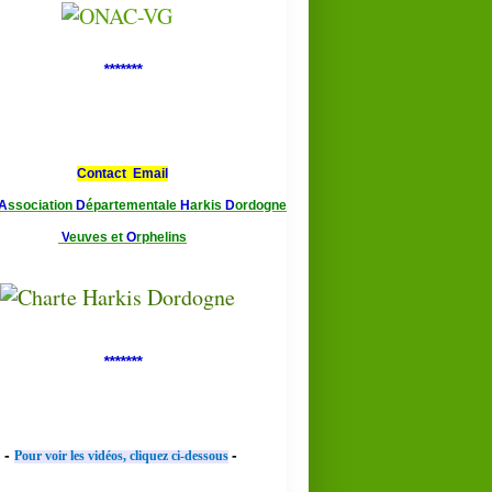
*******
Contact Email
A
ssociation
D
épartementale
H
arkis
D
ordogne
V
euves et
O
rphelins
*******
-
-
Pour voir les vidéos, cliquez ci-dessous