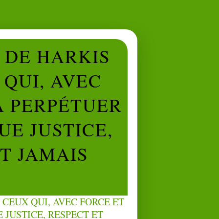
L DE HARKIS
QUI, AVEC
À PERPÉTUER
UE JUSTICE,
NT JAMAIS