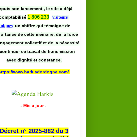
puis son lancement , le site a déjà
1 806 233
comptabilisé
visiteurs
un chiffre qui témoigne de
uniques
portance de cette mémoire, de la force
engagement collectif et de la nécessité
continuer ce travail de transmission
avec dignité et constance.
https://www.harkisdordogne.com/
-
Mis à jour
-
Décret n° 2025-882 du 3