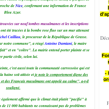
 proche de
Nice
, confirmant une information de France
Bleu Azur.
d’a
etrouvées sur neuf tombes musulmanes et les inscriptions
ont été tracées à la bombe rose fluo sur un mur attenant
chel Cailliau
, le procureur de la République de Grasse.
Décr
 sur notre commune", a réagi
Antoine Damiani
, le maire
fait" et en "colère". La mairie entend porter plainte et se
Fon
er partie civile, selon lui.
inte, c'est aussi toute la communauté carrossoise qui est
-
 haine soit attisée et
je note le comportement digne des
or
 et des Français musulmans ont appelé au calme", a-t-il
souligné.
galement affirmé que le climat était plutôt "pacifié" à
F
s de 11 000 habitants ne connaissant pas de problèmes