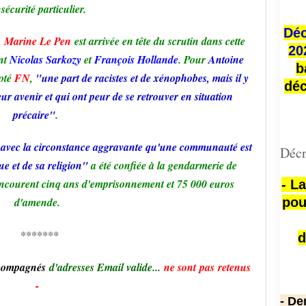
nsécurité particulier.
Déc
,
Marine Le Pen
est arrivée en tête du scrutin dans cette
20
nt
Nicolas Sarkozy
et
François Hollande
. Pour
Antoine
b
voté
FN
,
"une part de racistes et de xénophobes, mais il y
déc
eur avenir et qui ont peur de se retrouver en situation
précaire"
.
s avec la circonstance aggravante qu'une communauté est
Décr
ue et de sa religion"
a été confiée à la gendarmerie de
s encourent cinq ans d'emprisonnement et 75 000 euros
- L
d'amende.
pou
*******
d
ccompagnés
d'adresses Email valide...
ne sont pas retenus
-
- De