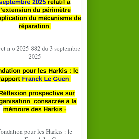
septembre 2025
relatif à
l’extension du périmètre
pplication du mécanisme de
réparation
et n o 2025-882 du 3 septembre
2025
dation pour les Harkis : le
rapport
Franck Le Guen
 Réflexion prospective sur
ganisation consacrée à la
mémoire des Harkis -
ondation pour les Harkis : le