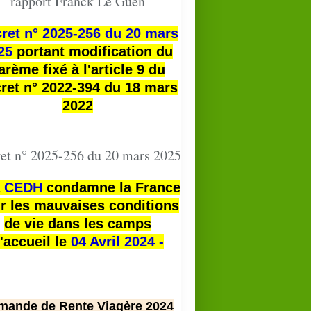
rapport Franck Le Guen
ret n° 2025-256 du 20 mars
25
portant modification du
arème fixé à l'article 9 du
ret n° 2022-394 du 18 mars
2022
et n° 2025-256 du 20 mars 2025
a
CEDH
condamne la France
r les mauvaises conditions
de vie dans les camps
'accueil le
04 Avril 2024 -
mande de Rente Viagère 2024