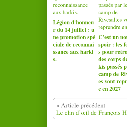
Légion d'honneu
r du 14 juillet : u
ne promotion spé
C’est un no
ciale de reconnai
spoir : les f
ssance aux harki
s pour retr
s.
des corps d
kis passés p
camp de Riv
es vont rep
e en 2027