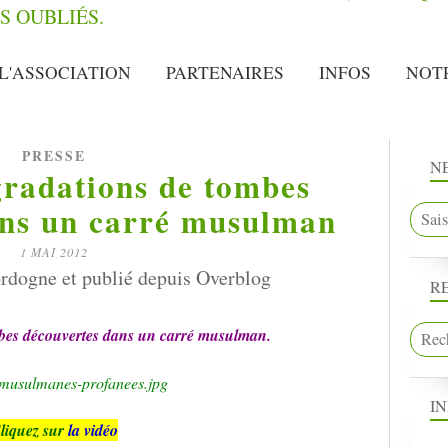
L'ASSOCIATION
PARTENAIRES
INFOS
NOT
PRESSE
N
gradations de tombes
ans un carré musulman
1 MAI 2012
rdogne et publié depuis Overblog
R
bes découvertes dans un carré musulman.
I
liquez sur
la vidéo