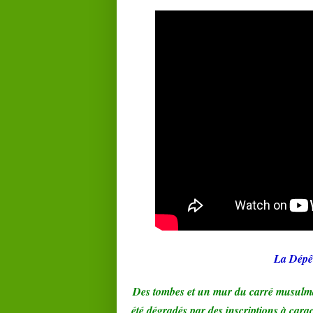
La Dépê
Des tombes et un mur du carré musulm
été dégradés par des inscriptions à caract