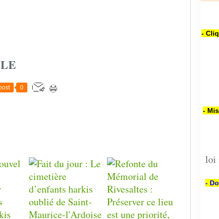
- Cli
CLE
post
0
- Mi
loi
- Do