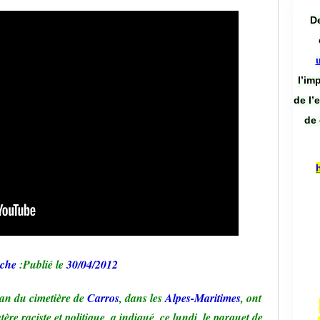
De
l’im
de l’
de 
che
:Publié le
30/04/2012
an du cimetière de
Carros
, dans les
Alpes-Maritimes
, ont
ère raciste et politique, a indiqué, ce lundi, le parquet de