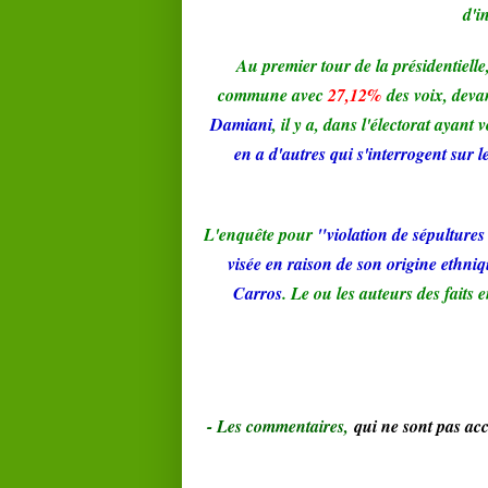
d'i
Au premier tour de la présidentielle
commune avec
27,12%
des voix, deva
Damiani
, il y a, dans l'électorat ayant 
en a d'autres qui s'interrogent sur l
L'enquête pour
"violation de sépulture
visée en raison de son origine ethniq
Carros
. Le ou les auteurs des fait
- Le
s commentaires,
qui ne sont pas a