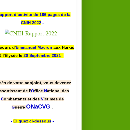
apport d’activité de 186 pages de la
CNIH 2022
-
scours d'
Emmanuel Macron
aux Harkis
à l'Élysée le
20 Septembre 2021
-
cès de votre conjoint, vous devenez
ssortissant de l'
O
ffice
N
ational des
C
ombattants et des
V
ictimes de
.
ONaCVG
G
uerre
-
Cliquez ci-dessous
-