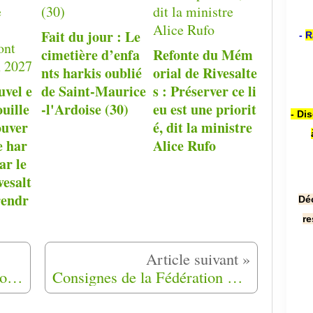
Fait du jour : Le
-
R
cimetière d’enfa
Refonte du Mém
nts harkis oublié
orial de Rivesalte
uvel e
de Saint-Maurice
s : Préserver ce li
ouille
-l'Ardoise (30)
eu est une priorit
- Di
ouver
é, dit la ministre
e har
Alice Rufo
ar le
esalt
rendr
Dé
re
Le clin d’œil de François Hollande aux socialistes français à Alger
Consignes de la Fédération de France du FLN - 18/08/1962