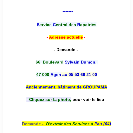
*******
S
ervice
C
entral des
R
apatriés
-
Adresse actuelle
-
- Demande -
66, Boulevard
Sylvain Dumon
,
47 000
Agen
au 05 53 69 21 00
Anciennement, bâtiment de GROUPAMA
- Cliquez sur la photo,
pour voir le lieu -
Demande -
D'e
xtrait des Services à
Pau (64)