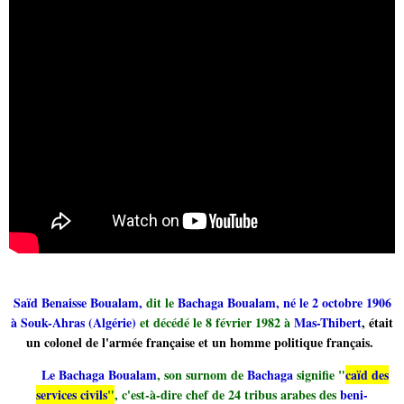
Saïd Benaisse Boualam,
dit le
Bachaga Boualam, né le 2 octobre 1906
à Souk-Ahras (Algérie)
et décédé le 8 février 1982 à
Mas-Thibert
, était
un colonel de l'armée française et un homme politique français.
Le Bachaga Boualam
, son surnom de
Bachaga
signifie "
caïd des
services civils
"
, c'est-à-dire chef de 24 tribus arabes des
beni-