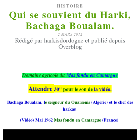
HISTOIRE
Qui se souvient du Harki,
Bachaga Boualam.
2 MARS 2012
Rédigé par harkisdordogne et publié depuis
Overblog
Domaine agricole du
Mas fondu en Camargue
Attendre
30"
pour le son de
la vidéo.
Bachaga Boualam, l
e seigneur du Ouarsenis
(Algérie) et le chef des
harkas
(Vidéo) Mai 1962
Mas fondu en Camargue
(France)