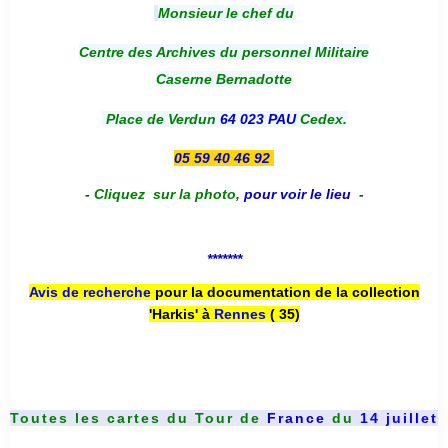
Monsieur le chef du
Centre des Archives du personnel Militaire
Caserne Bernadotte
Place de Verdun
64 023 PAU
Cedex.
05 59 40 46 92
-
Cliquez sur la photo
,
pour voir le lieu
-
*******
Avis de recherche
pour la documentation de la collection
'Harkis' à
Rennes
( 35)
Toutes les cartes du
Tour de
France
du
14 juillet