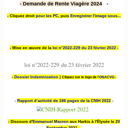
- Demande de Rente Viagère 2024
-
- Cliquez droit
pour les PC
,
puis
Enregistrer l'image sous...
- Mise en œuvre de la
loi n
°2022-229
du 23 février 2022 -
loi n°2022-229 du 23 février 2022
- Dossier Indemnisation )
Cliquez sur le logo de
l'ONACVG -
-
Rapport d’activité de 186 pages de la CNIH 2022
-
- Discours d'
Emmanuel Macron
aux Harkis à l'Élysée le
20
Septembre 2021
-