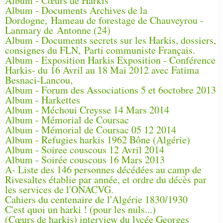
Album - Cœurs de Harkis
Album - Documents Archives de la
Dordogne, Hameau de forestage de Chauveyrou -
Lanmary de Antonne (24)
Album - Documents secrets sur les Harkis, dossiers,
consignes du FLN, Parti communiste Français.
Album - Exposition Harkis Exposition - Conférence
Harkis- du 16 Avril au 18 Mai 2012 avec Fatima
Besnaci-Lancou,
Album - Forum des Associations 5 et 6octobre 2013
Album - Harkettes
Album - Méchoui Creysse 14 Mars 2014
Album - Mémorial de Coursac
Album - Mémorial de Coursac 05 12 2014
Album - Refugies harkis 1962 Bône (Algérie)
Album - Soiree couscous 12 Avril 2014
Album - Soirée couscous 16 Mars 2013
A- Liste des 146 personnes décédées au camp de
Rivesaltes établie par année, et ordre du décès par
les services de l'ONACVG.
Cahiers du centenaire de l'Algérie 1830/1930
C'est quoi un harki ! (pour les nuls...)
(Cœurs de harkis) interview du lycée Georges