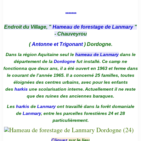
*******
Endroit du Village, "
Hameau de forestage de Lanmary
"
- Chauveyrou
(
Antonne et Trigonant
) Dordogne.
Dans la région Aquitaine seul le
hameau de Lanmary
dans le
département de la
Dordogne
fut installé. Ce camp ne
fonctionna que deux ans, il a été ouvert en 1963 et ferme dans
le courant de l’année 1965. Il a concerné 25 familles, toutes
éloignées des centres urbains, avec pour les enfants
des
harkis
une scolarisation interne. Actuellement il ne reste
que des ruines des anciennes baraques.
Les
harkis
de
Lanmary
ont travaillé dans la forêt domaniale
de
Lanmary
, entre les parcelles forestières 24 et 28
particulièrement.
Cliquez
sur le lieu