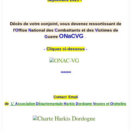
Décès de votre conjoint, vous devenez ressortissant de
l'
O
ffice
N
ational des
C
ombattants et des
V
ictimes de
.
ONaCVG
G
uerre
-
Cliquez ci-dessous
-
*******
Contact Email
de
L'
A
ssociation
D
épartementale
H
arkis
D
ordogne
V
euves et
O
rphelins