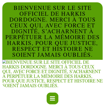
BIENVENUE SUR LE SITE
OFFICIEL DE HARKIS
DORDOGNE. MERCI À TOUS
CEUX QUI, AVEC FORCE ET
DIGNITÉ, S’ACHARNENT À
PERPÉTUER LA MÉMOIRE DES
HARKIS, POUR QUE JUSTICE,
RESPECT ET HISTOIRE NE
SOIENT JAMAIS OUBLIÉS.