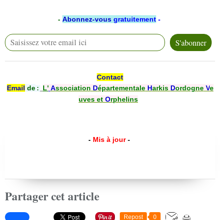
-
Abonnez-vous
gratuitement
-
Contact
Email
de
L'
A
ssociation
D
épartementale
H
arkis
D
ordogne
V
e
:
uves et
O
rphelins
-
Mis à jour
-
Partager cet article
Repost
0