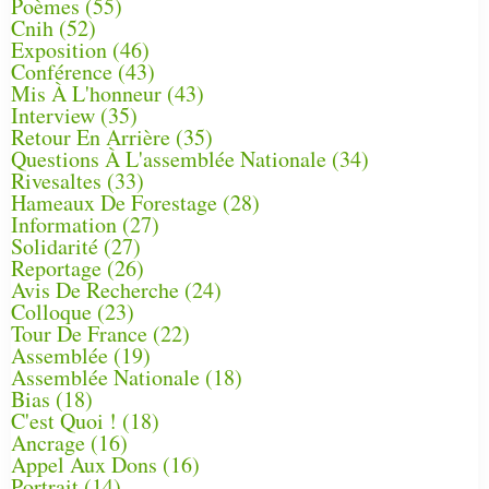
Poèmes
(55)
Cnih
(52)
Exposition
(46)
Conférence
(43)
Mis À L'honneur
(43)
Interview
(35)
Retour En Arrière
(35)
Questions À L'assemblée Nationale
(34)
Rivesaltes
(33)
Hameaux De Forestage
(28)
Information
(27)
Solidarité
(27)
Reportage
(26)
Avis De Recherche
(24)
Colloque
(23)
Tour De France
(22)
Assemblée
(19)
Assemblée Nationale
(18)
Bias
(18)
C'est Quoi !
(18)
Ancrage
(16)
Appel Aux Dons
(16)
Portrait
(14)