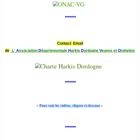
*******
Contact Email
de
L'
A
ssociation
D
épartementale
H
arkis
D
ordogne
V
euves et
O
rphelins
*******
-
-
Pour voir les vidéos, cliquez ci-dessous
*******