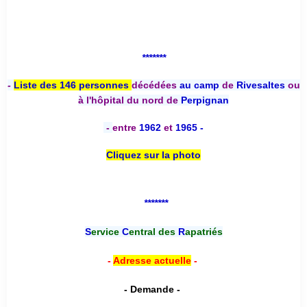
*******
-
Liste des 146 personnes
décédées
au camp
de
Rivesaltes
ou
à l'hôpital du nord de
Perpignan
-
entre
1962
et
1965 -
Cliquez sur la photo
*******
S
ervice
C
entral des
R
apatriés
-
Adresse actuelle
-
- Demande -