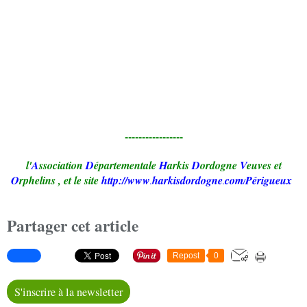
-----------------
l'
A
ssociation
D
épartementale
H
arkis
D
ordogne
V
euves et
O
rphelins
,
et le site
http://www
harkisdordogne
com
Périgueux
.
.
/
Partager cet article
Repost
0
S'inscrire à la newsletter