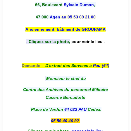
66, Boulevard
Sylvain Dumon
,
47 000
Agen
au 05 53 69 21 00
Anciennement, bâtiment de GROUPAMA
- Cliquez sur la photo,
pour voir le lieu -
Demande -
D'e
xtrait des Services à
Pau (64)
Monsieur le chef du
Centre des Archives du personnel Militaire
Caserne Bernadotte
Place de Verdun
64 023 PAU
Cedex.
05 59 40 46 92