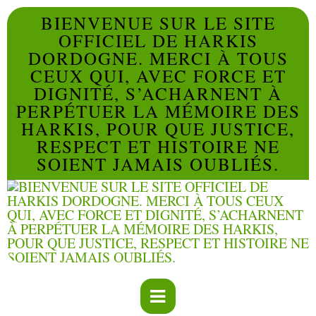
BIENVENUE SUR LE SITE
OFFICIEL DE HARKIS
DORDOGNE. MERCI À TOUS
CEUX QUI, AVEC FORCE ET
DIGNITÉ, S’ACHARNENT À
PERPÉTUER LA MÉMOIRE DES
HARKIS, POUR QUE JUSTICE,
RESPECT ET HISTOIRE NE
SOIENT JAMAIS OUBLIÉS.