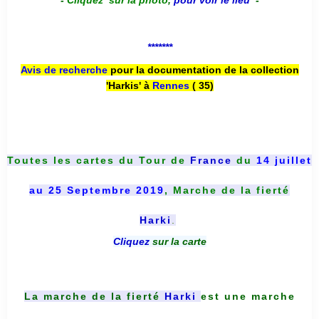
-
Cliquez sur la photo
,
pour voir le lieu
-
*******
Avis de recherche
pour la documentation de la collection
'Harkis' à
Rennes
( 35)
Toutes les cartes du
Tour de
France
du
14 juillet
au 25 Septembre 2019
, Marche de la fierté
Harki
.
Cliquez
sur la carte
La marche de la fierté
Harki
est une marche