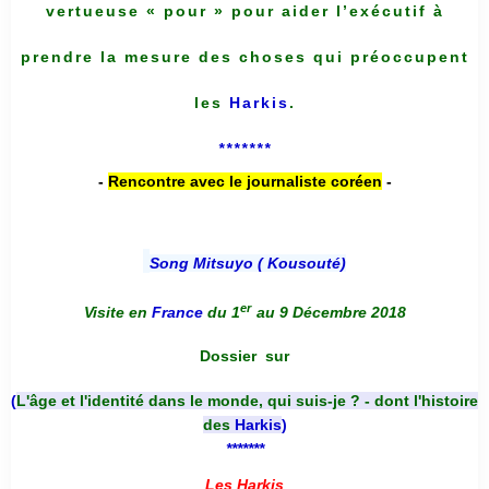
vertueuse « pour » pour aider l’exécutif à
prendre la mesure des choses qui préoccupent
les
Harkis
.
*******
-
Rencontre avec le journaliste coréen
-
Song Mitsuyo ( Kousouté
)
er
Visite en
France
du 1
au 9 Décembre 2018
Dossier
sur
(
L'âge et l'identité dans le monde, qui suis-je ? - dont l'histoire
des
Harkis
)
*******
Les Harkis