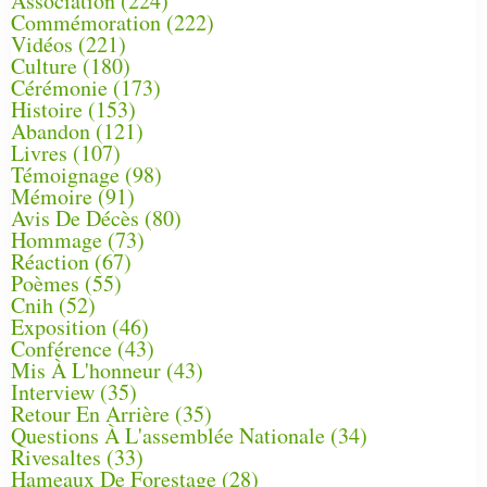
Association
(224)
Commémoration
(222)
Vidéos
(221)
Culture
(180)
Cérémonie
(173)
Histoire
(153)
Abandon
(121)
Livres
(107)
Témoignage
(98)
Mémoire
(91)
Avis De Décès
(80)
Hommage
(73)
Réaction
(67)
Poèmes
(55)
Cnih
(52)
Exposition
(46)
Conférence
(43)
Mis À L'honneur
(43)
Interview
(35)
Retour En Arrière
(35)
Questions À L'assemblée Nationale
(34)
Rivesaltes
(33)
Hameaux De Forestage
(28)