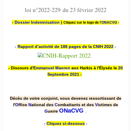
loi n°2022-229 du 23 février 2022
- Dossier Indemnisation )
Cliquez sur le logo de
l'ONACVG -
-
Rapport d’activité de 186 pages de la CNIH 2022
-
- Discours d'
Emmanuel Macron
aux Harkis à l'Élysée le
20
Septembre 2021
-
Décès de votre conjoint, vous devenez ressortissant de
l'
O
ffice
N
ational des
C
ombattants et des
V
ictimes de
.
ONaCVG
G
uerre
-
Cliquez ci-dessous
-