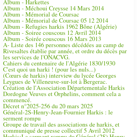
Album - Harkettes
Album - Méchoui Creysse 14 Mars 2014
Album - Mémorial de Coursac
Album - Mémorial de Coursac 05 12 2014
Album - Refugies harkis 1962 Bône (Algérie)
Album - Soiree couscous 12 Avril 2014
Album - Soirée couscous 16 Mars 2013
A- Liste des 146 personnes décédées au camp de
Rivesaltes établie par année, et ordre du décès par
les services de l'ONACVG.
Cahiers du centenaire de l'Algérie 1830/1930
C'est quoi un harki ! (pour les nuls...)
(Cœurs de harkis) interview du lycée Georges
Leygues de Villeneuve-sur-lot à Bergerac.
Création de l'Association Départementale Harkis
Dordogne Veuves et Orphelins, comment cela a
commencé.
Décret n°2025-256 du 20 mars 2025
Général-2S-Henry-Jean-Fournier Harkis : le
serment rompu
Groupe de travail des associations de harkis, et
communiqué de presse collectif 5 Avril 2012
Harkis:Le serment rompu du Général (2S) Henry-