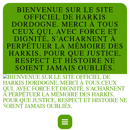
BIENVENUE SUR LE SITE
OFFICIEL DE HARKIS
DORDOGNE. MERCI À TOUS
CEUX QUI, AVEC FORCE ET
DIGNITÉ, S’ACHARNENT À
PERPÉTUER LA MÉMOIRE DES
HARKIS, POUR QUE JUSTICE,
RESPECT ET HISTOIRE NE
SOIENT JAMAIS OUBLIÉS.