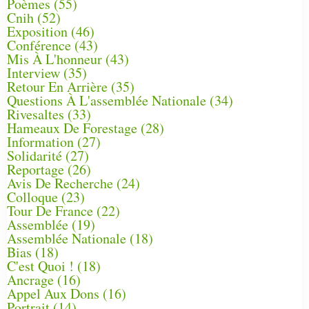
Poèmes
(55)
Cnih
(52)
Exposition
(46)
Conférence
(43)
Mis À L'honneur
(43)
Interview
(35)
Retour En Arrière
(35)
Questions À L'assemblée Nationale
(34)
Rivesaltes
(33)
Hameaux De Forestage
(28)
Information
(27)
Solidarité
(27)
Reportage
(26)
Avis De Recherche
(24)
Colloque
(23)
Tour De France
(22)
Assemblée
(19)
Assemblée Nationale
(18)
Bias
(18)
C'est Quoi !
(18)
Ancrage
(16)
Appel Aux Dons
(16)
Portrait
(14)