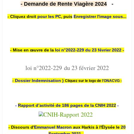
- Demande de Rente Viagère 2024
-
- Cliquez droit
pour les PC
,
puis
Enregistrer l'image sous...
- Mise en œuvre de la
loi n
°2022-229
du 23 février 2022 -
loi n°2022-229 du 23 février 2022
- Dossier Indemnisation )
Cliquez sur le logo de
l'ONACVG -
-
Rapport d’activité de 186 pages de la CNIH 2022
-
- Discours d'
Emmanuel Macron
aux Harkis à l'Élysée le
20
Septembre 2021
-