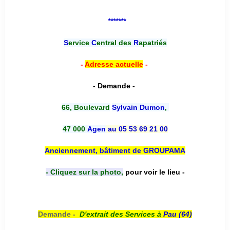
*******
S
ervice
C
entral des
R
apatriés
-
Adresse actuelle
-
- Demande -
66, Boulevard
Sylvain Dumon
,
47 000
Agen
au 05 53 69 21 00
Anciennement, bâtiment de GROUPAMA
- Cliquez sur la photo,
pour voir le lieu -
Demande -
D'e
xtrait des Services à
Pau (64)