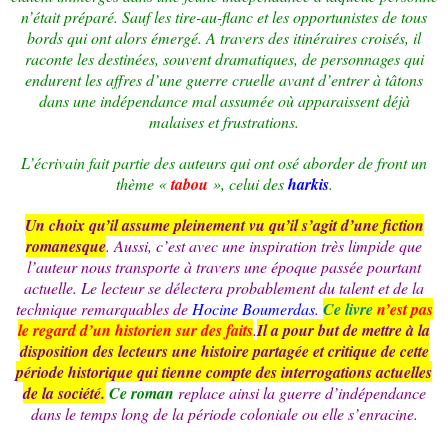
n’était préparé. Sauf les tire-au-flanc et les opportunistes de tous
bords qui ont alors émergé. A travers des itinéraires croisés, il
raconte les destinées, souvent dramatiques, de personnages qui
endurent les affres d’une guerre cruelle avant d’entrer à tâtons
dans une indépendance mal assumée où apparaissent déjà
malaises et frustrations.
L’écrivain fait partie des auteurs qui ont osé aborder de front un
thème «
tabou
», celui des
harkis
.
Un choix qu’il assume pleinement vu qu’il s’agit d’une fiction
romanesque
. Aussi, c’est avec une inspiration très limpide que
l’auteur nous transporte à travers une époque passée pourtant
actuelle. Le lecteur se délectera probablement du talent et de la
technique remarquables de
Hocine Boumerdas
.
Ce livre
n’est pas
le regard d’un historien sur des faits
.
Il a pour but de mettre à la
disposition des lecteurs une histoire partagée et critique de cette
période historique qui tienne compte des interrogations actuelles
de la société.
Ce roman
replace ainsi la guerre d’indépendance
dans le temps long de la période coloniale ou elle s’enracine.