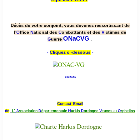
Décès de votre conjoint, vous devenez ressortissant de
l'
O
ffice
N
ational des
C
ombattants et des
V
ictimes de
.
ONaCVG
G
uerre
-
Cliquez ci-dessous
-
*******
Contact Email
de
L'
A
ssociation
D
épartementale
H
arkis
D
ordogne
V
euves et
O
rphelins