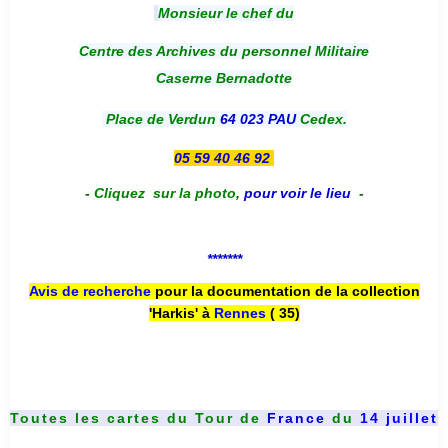
Monsieur le chef du
Centre des Archives du personnel Militaire
Caserne Bernadotte
Place de Verdun
64 023 PAU
Cedex.
05 59 40 46 92
-
Cliquez sur la photo
,
pour voir le lieu
-
*******
Avis de recherche
pour la documentation de la collection
'Harkis' à
Rennes
( 35)
Toutes les cartes du
Tour de
France
du
14 juillet