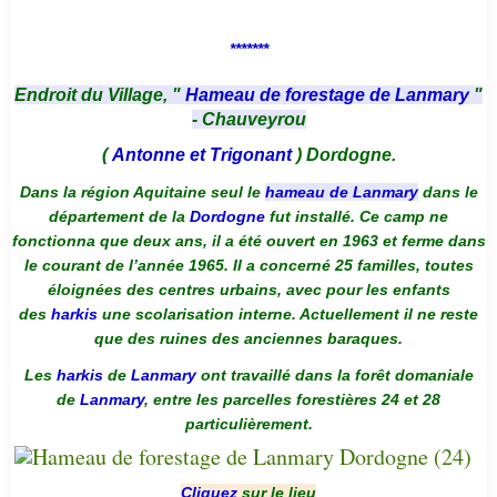
*******
Endroit du Village, "
Hameau de forestage de Lanmary
"
- Chauveyrou
(
Antonne et Trigonant
) Dordogne.
Dans la région Aquitaine seul le
hameau de Lanmary
dans le
département de la
Dordogne
fut installé. Ce camp ne
fonctionna que deux ans, il a été ouvert en 1963 et ferme dans
le courant de l’année 1965. Il a concerné 25 familles, toutes
éloignées des centres urbains, avec pour les enfants
des
harkis
une scolarisation interne. Actuellement il ne reste
que des ruines des anciennes baraques.
Les
harkis
de
Lanmary
ont travaillé dans la forêt domaniale
de
Lanmary
, entre les parcelles forestières 24 et 28
particulièrement.
Cliquez
sur le lieu