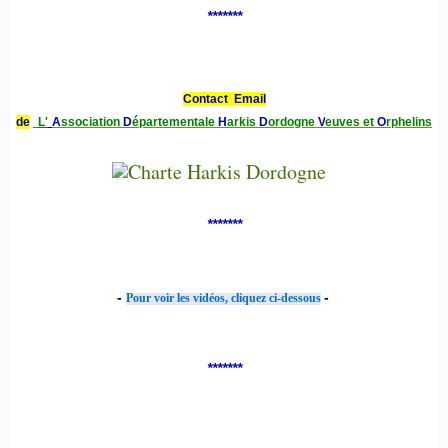
*******
Contact Email
de
L'
A
ssociation
D
épartementale
H
arkis
D
ordogne
V
euves et
O
rphelins
*******
-
-
Pour voir les vidéos, cliquez ci-dessous
*******