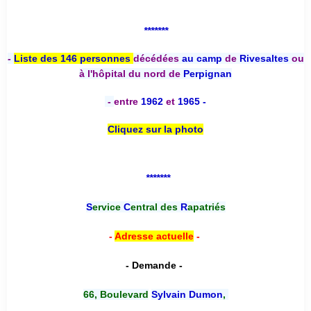
*******
-
Liste des 146 personnes
décédées
au camp
de
Rivesaltes
ou
à l'hôpital du nord de
Perpignan
-
entre
1962
et
1965 -
Cliquez sur la photo
*******
S
ervice
C
entral des
R
apatriés
-
Adresse actuelle
-
- Demande -
66, Boulevard
Sylvain Dumon
,