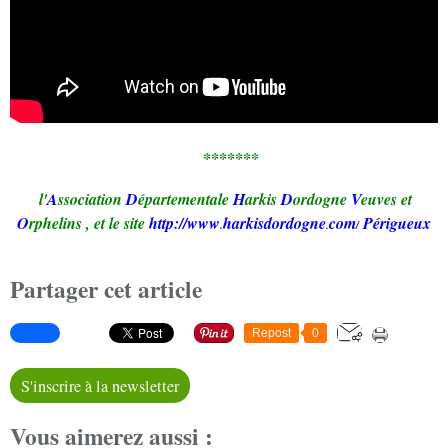
*******
l'
A
ssociation
D
épartementale
H
arkis
D
ordogne
V
euves et
O
rphelins
,
et le site
http://www
harkisdordogne
com
Périgueux
.
.
/
Partager cet article
Repost
0
S'inscrire à la newsletter
Vous aimerez aussi :