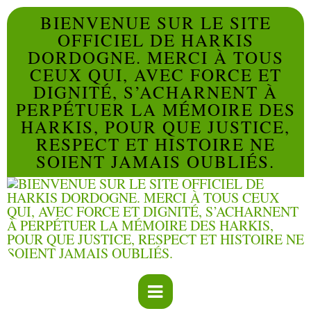
BIENVENUE SUR LE SITE
OFFICIEL DE HARKIS
DORDOGNE. MERCI À TOUS
CEUX QUI, AVEC FORCE ET
DIGNITÉ, S’ACHARNENT À
PERPÉTUER LA MÉMOIRE DES
HARKIS, POUR QUE JUSTICE,
RESPECT ET HISTOIRE NE
SOIENT JAMAIS OUBLIÉS.