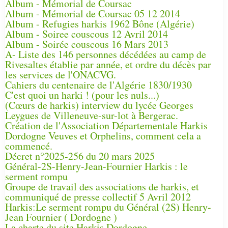
Album - Mémorial de Coursac
Album - Mémorial de Coursac 05 12 2014
Album - Refugies harkis 1962 Bône (Algérie)
Album - Soiree couscous 12 Avril 2014
Album - Soirée couscous 16 Mars 2013
A- Liste des 146 personnes décédées au camp de
Rivesaltes établie par année, et ordre du décès par
les services de l'ONACVG.
Cahiers du centenaire de l'Algérie 1830/1930
C'est quoi un harki ! (pour les nuls...)
(Cœurs de harkis) interview du lycée Georges
Leygues de Villeneuve-sur-lot à Bergerac.
Création de l'Association Départementale Harkis
Dordogne Veuves et Orphelins, comment cela a
commencé.
Décret n°2025-256 du 20 mars 2025
Général-2S-Henry-Jean-Fournier Harkis : le
serment rompu
Groupe de travail des associations de harkis, et
communiqué de presse collectif 5 Avril 2012
Harkis:Le serment rompu du Général (2S) Henry-
Jean Fournier ( Dordogne )
La charte du site Harkis Dordogne