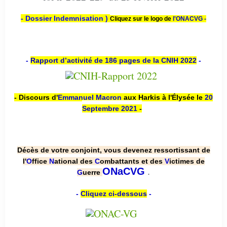
- Dossier Indemnisation )
Cliquez sur le logo de
l'ONACVG -
-
Rapport d’activité de 186 pages de la CNIH 2022
-
- Discours d'
Emmanuel Macron
aux Harkis à l'Élysée le
20
Septembre 2021
-
Décès de votre conjoint, vous devenez ressortissant de
l'
O
ffice
N
ational des
C
ombattants et des
V
ictimes de
.
ONaCVG
G
uerre
-
Cliquez ci-dessous
-