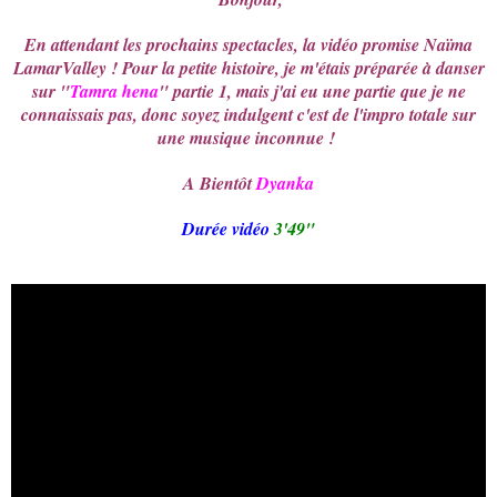
En attendant les prochains spectacles, la vidéo promise
Naïma
LamarValley
! Pour la petite histoire, je m'étais préparée à danser
sur "
Tamra hena
" partie 1, mais j'ai eu une partie que je ne
connaissais pas, donc soyez indulgent c'est de l'impro totale sur
une musique inconnue !
A Bientôt
Dyanka
Durée vidéo
3'49"