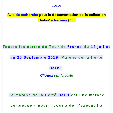
*******
Avis de recherche
pour la documentation de la collection
'Harkis' à
Rennes
( 35)
Toutes les cartes du
Tour de
France
du
14 juillet
au 25 Septembre 2019
, Marche de la fierté
Harki
.
Cliquez
sur la carte
La marche de la fierté
Harki
est une marche
vertueuse « pour » pour aider l’exécutif à