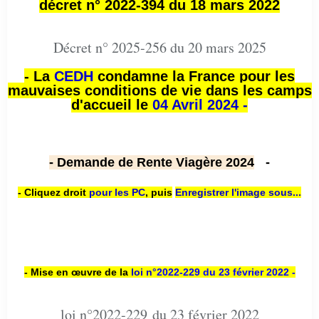
décret n° 2022-394 du 18 mars 2022
Décret n° 2025-256 du 20 mars 2025
- La
CEDH
condamne la France pour les
mauvaises conditions de vie dans les camps
d'accueil le
04 Avril 2024 -
- Demande de Rente Viagère 2024
-
- Cliquez droit
pour les PC
,
puis
Enregistrer l'image sous...
- Mise en œuvre de la
loi n
°2022-229
du 23 février 2022 -
loi n°2022-229 du 23 février 2022