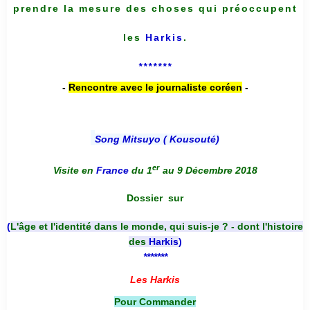
prendre la mesure des choses qui préoccupent
les
Harkis
.
*******
-
Rencontre avec le journaliste coréen
-
Song Mitsuyo ( Kousouté
)
er
Visite en
France
du 1
au 9 Décembre 2018
Dossier
sur
(
L'âge et l'identité dans le monde, qui suis-je ? - dont l'histoire
des
Harkis
)
*******
Les Harkis
Pour Commander