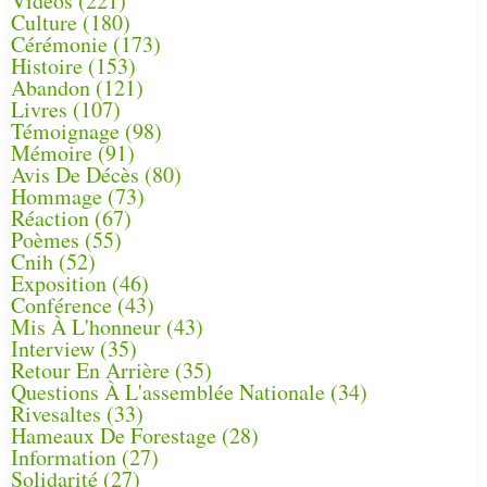
Vidéos
(221)
Culture
(180)
Cérémonie
(173)
Histoire
(153)
Abandon
(121)
Livres
(107)
Témoignage
(98)
Mémoire
(91)
Avis De Décès
(80)
Hommage
(73)
Réaction
(67)
Poèmes
(55)
Cnih
(52)
Exposition
(46)
Conférence
(43)
Mis À L'honneur
(43)
Interview
(35)
Retour En Arrière
(35)
Questions À L'assemblée Nationale
(34)
Rivesaltes
(33)
Hameaux De Forestage
(28)
Information
(27)
Solidarité
(27)