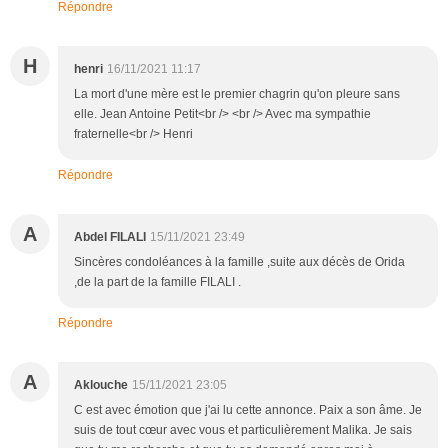
Répondre
H
henri
16/11/2021 11:17
La mort d'une mère est le premier chagrin qu'on pleure sans
elle. Jean Antoine Petit<br /> <br /> Avec ma sympathie
fraternelle<br /> Henri
Répondre
A
Abdel FILALI
15/11/2021 23:49
Sincères condoléances à la famille ,suite aux décès de Orida
,de la part de la famille FILALI .
Répondre
A
Aklouche
15/11/2021 23:05
C est avec émotion que j'ai lu cette annonce. Paix a son âme. Je
suis de tout cœur avec vous et particulièrement Malika. Je sais