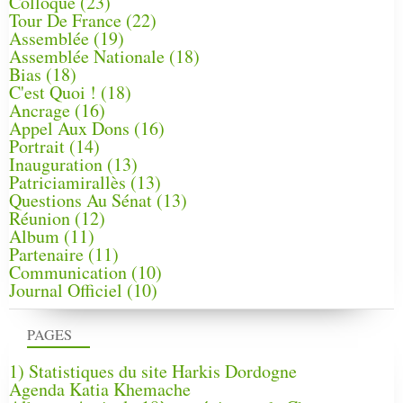
Colloque
(23)
Tour De France
(22)
Assemblée
(19)
Assemblée Nationale
(18)
Bias
(18)
C'est Quoi !
(18)
Ancrage
(16)
Appel Aux Dons
(16)
Portrait
(14)
Inauguration
(13)
Patriciamirallès
(13)
Questions Au Sénat
(13)
Réunion
(12)
Album
(11)
Partenaire
(11)
Communication
(10)
Journal Officiel
(10)
PAGES
1) Statistiques du site Harkis Dordogne
Agenda Katia Khemache