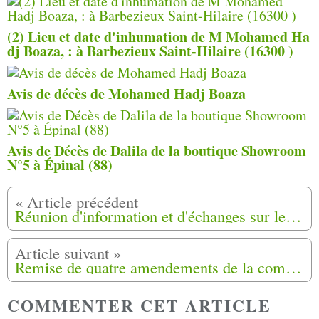
(2) Lieu et date d'inhu­ma­tion de M Mohamed Ha
dj Boaza, : à Barbezieux Saint-Hilaire (16300 )
Avis de décès de Mohamed Hadj Boaza
Avis de Décès de Dalila de la boutique Showroom
N°5 à Épinal (88)
Réunion d'information et d'échanges sur le projet de loi « reconnaissance et réparation pour les Harkis » à Toulon (83)
Remise de quatre amendements de la communauté harkis, du (06) et (83) auprès de Md Sereine Maubogne députée du Var
COMMENTER CET ARTICLE