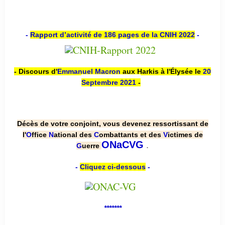
-
Rapport d’activité de 186 pages de la CNIH 2022
-
- Discours d'
Emmanuel Macron
aux Harkis à l'Élysée le
20
Septembre 2021
-
Décès de votre conjoint, vous devenez ressortissant de
l'
O
ffice
N
ational des
C
ombattants et des
V
ictimes de
.
ONaCVG
G
uerre
-
Cliquez ci-dessous
-
*******