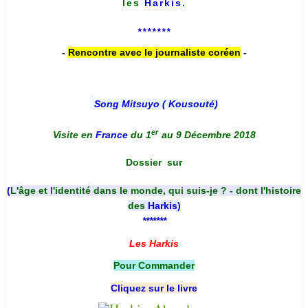
les
Harkis
.
*******
-
Rencontre avec le journaliste coréen
-
Song Mitsuyo ( Kousouté
)
er
Visite en
France
du 1
au 9 Décembre 2018
Dossier
sur
(
L'âge et l'identité dans le monde, qui suis-je ? - dont l'histoire
des
Harkis
)
*******
Les Harkis
Pour Commander
Cliquez sur le livre