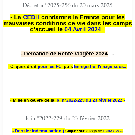
Décret n° 2025-256 du 20 mars 2025
- La
CEDH
condamne la France pour les
mauvaises conditions de vie dans les camps
d'accueil le
04 Avril 2024 -
- Demande de Rente Viagère 2024
-
- Cliquez droit
pour les PC
,
puis
Enregistrer l'image sous...
- Mise en œuvre de la
loi n
°2022-229
du 23 février 2022 -
loi n°2022-229 du 23 février 2022
- Dossier Indemnisation )
Cliquez sur le logo de
l'ONACVG -