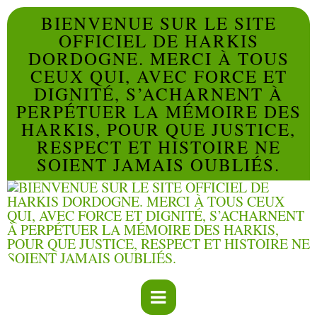
BIENVENUE SUR LE SITE
OFFICIEL DE HARKIS
DORDOGNE. MERCI À TOUS
CEUX QUI, AVEC FORCE ET
DIGNITÉ, S’ACHARNENT À
PERPÉTUER LA MÉMOIRE DES
HARKIS, POUR QUE JUSTICE,
RESPECT ET HISTOIRE NE
SOIENT JAMAIS OUBLIÉS.