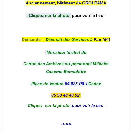
Anciennement, bâtiment de GROUPAMA
- Cliquez sur la photo,
pour voir le lieu -
Demande -
D'e
xtrait des Services à
Pau (64)
Monsieur le chef du
Centre des Archives du personnel Militaire
Caserne Bernadotte
Place de Verdun
64 023 PAU
Cedex.
05 59 40 46 92
-
Cliquez sur la photo
,
pour voir le lieu
-
*******