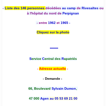
-
Liste des 146 personnes
décédées
au camp
de
Rivesaltes
ou
à l'hôpital du nord de
Perpignan
-
entre
1962
et
1965 -
Cliquez sur la photo
*******
S
ervice
C
entral des
R
apatriés
-
Adresse actuelle
-
- Demande -
66, Boulevard
Sylvain Dumon
,
47 000
Agen
au 05 53 69 21 00