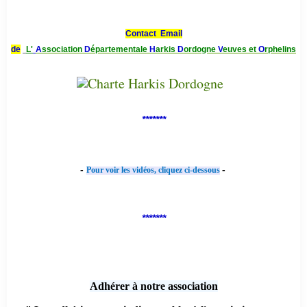
Contact Email
de
L'
A
ssociation
D
épartementale
H
arkis
D
ordogne
V
euves et
O
rphelins
*******
-
-
Pour voir les vidéos, cliquez ci-dessous
*******
Adhérer à notre association