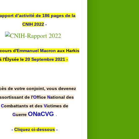
apport d’activité de 186 pages de la
CNIH 2022
-
scours d'
Emmanuel Macron
aux Harkis
à l'Élysée le
20 Septembre 2021
-
cès de votre conjoint, vous devenez
ssortissant de l'
O
ffice
N
ational des
C
ombattants et des
V
ictimes de
.
ONaCVG
G
uerre
-
Cliquez ci-dessous
-