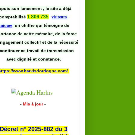
puis son lancement , le site a déjà
1 806 735
comptabilisé
visiteurs
un chiffre qui témoigne de
uniques
portance de cette mémoire, de la force
engagement collectif et de la nécessité
continuer ce travail de transmission
avec dignité et constance.
https://www.harkisdordogne.com/
-
Mis à jour
-
Décret n° 2025-882 du 3