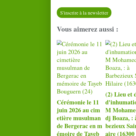
S'inscrire à la newsletter
Vous aimerez aussi :
(2) Lieu et 
Cérémonie le 11
d'inhu­ma­ti
juin 2026 au cim
M Mohame
etière musulman
dj Boaza, :
de Bergerac en m
bezieux Sai
émoire de Tayeb
aire (16300 