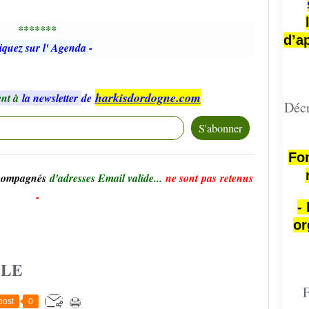
*******
d’a
iquez sur l' Agenda -
harkisdordogne.com
nt à
la newsletter
de
Décr
Fon
ccompagnés
d'adresses Email valide...
ne sont pas retenus
-
-
or
CLE
F
post
0