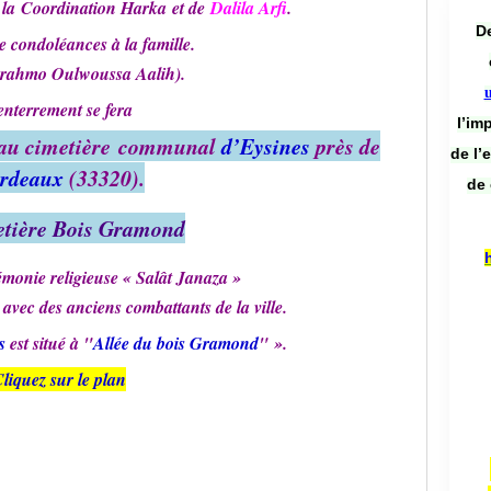
 la
Coordination Harka
et de
Dalila Arfi
.
De
e condoléances à la famille.
erahmo Oulwoussa Aalih).
’enterrement se fera
l’im
 au cimetière communal
d’Eysines
près de
de l’
rdeaux
(33320).
de 
etière Bois Gramond
émonie religieuse « Salât Janaza »
avec des anciens combattants de la ville.
s
est situé à "
Allée du bois Gramond
"
».
liquez sur le plan