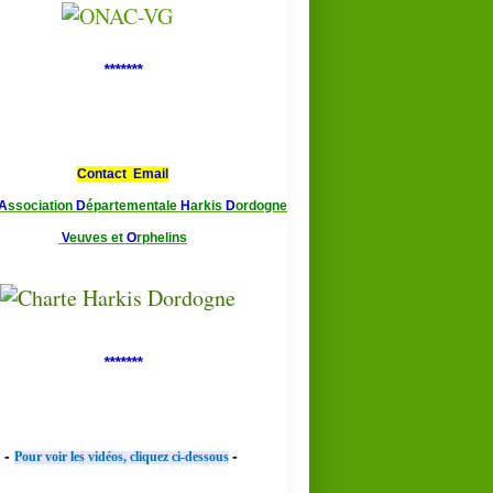
*******
Contact Email
A
ssociation
D
épartementale
H
arkis
D
ordogne
V
euves et
O
rphelins
*******
-
-
Pour voir les vidéos, cliquez ci-dessous