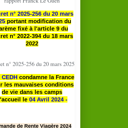
rapport Franck Le Guen
ret n° 2025-256 du 20 mars
25
portant modification du
arème fixé à l'article 9 du
ret n° 2022-394 du 18 mars
2022
et n° 2025-256 du 20 mars 2025
a
CEDH
condamne la France
r les mauvaises conditions
de vie dans les camps
'accueil le
04 Avril 2024 -
mande de Rente Viagère 2024