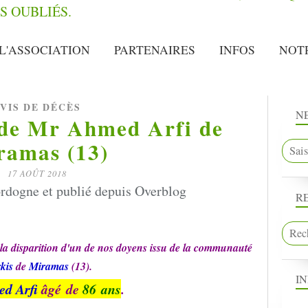
L'ASSOCIATION
PARTENAIRES
INFOS
NOT
VIS DE DÉCÈS
N
 de Mr Ahmed Arfi de
ramas (13)
17 AOÛT 2018
rdogne et publié depuis Overblog
R
la disparition d'un de nos doyens issu de la communauté
kis
de
Miramas
(13).
I
d Arfi
âgé de
86 ans
.