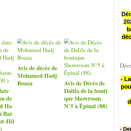
Déc
20
b
déc
Décr
Avis de décès de
Mohamed Hadj
- L
Boaza
Avis de Décès de
pou
date
Dalila de la bouti
on de
que Showroom
d
d Ha
N°5 à Épinal (88)
 à Bar
nt-Hil
)
- De