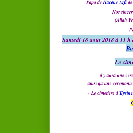
Papa de
Hacène Arfi
de
Nos sincèr
(Allah Y
l
Samedi 18 août 2018 à 11 h
Bo
Le cim
il y aura une cér
ainsi qu’une cérémonie 
« Le cimetière d
’Eysine
C