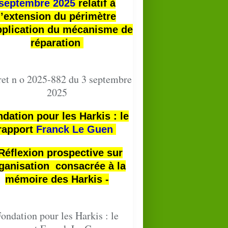
septembre 2025
relatif à
l’extension du périmètre
pplication du mécanisme de
réparation
et n o 2025-882 du 3 septembre
2025
dation pour les Harkis : le
rapport
Franck Le Guen
 Réflexion prospective sur
ganisation consacrée à la
mémoire des Harkis -
ondation pour les Harkis : le