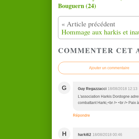
Bouguern (24)
COMMENTER CET 
Ajouter un commentaire
G
Guy Regazzacci
18/08/2018 12:13
L'association Harkis Dordogne adres
combattant Harki,<br /> <br /> Paix
Répondre
H
harki62
18/08/2018 00:46