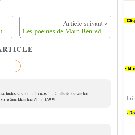
- Cli
Hommage aux harkis et inauguration des tombes le 25 Septembre 2018 à Bias (47)
Les poèmes de Marc Benredjem (24) La Garonne
ARTICLE
- Mi
se toutes ses condoléances à la famille de cet ancien
loi
 à votre âme Monsieur Ahmed ARFI.
- Do