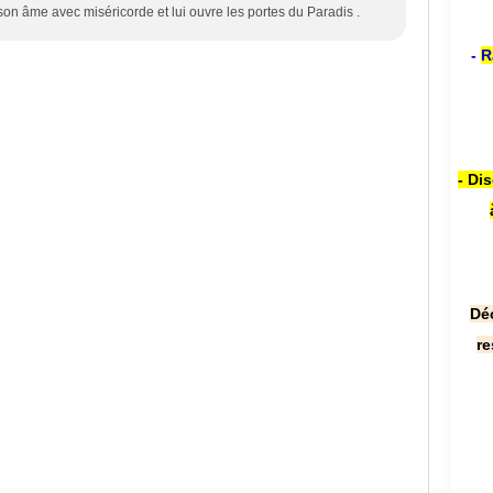
son âme avec miséricorde et lui ouvre les portes du Paradis .
-
R
- Di
Dé
re