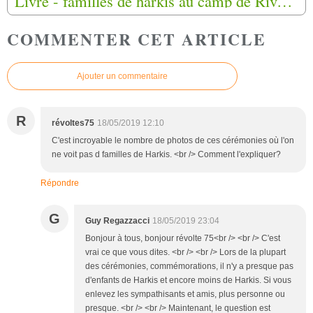
Livre - familles de harkis au camp de Rivesaltes (1962/1964) de Fatima Besnaci-Lancou
COMMENTER CET ARTICLE
Ajouter un commentaire
R
révoltes75
18/05/2019 12:10
C'est incroyable le nombre de photos de ces cérémonies où l'on
ne voit pas d familles de Harkis. <br /> Comment l'expliquer?
Répondre
G
Guy Regazzacci
18/05/2019 23:04
Bonjour à tous, bonjour révolte 75<br /> <br /> C'est
vrai ce que vous dites. <br /> <br /> Lors de la plupart
des cérémonies, commémorations, il n'y a presque pas
d'enfants de Harkis et encore moins de Harkis. Si vous
enlevez les sympathisants et amis, plus personne ou
presque. <br /> <br /> Maintenant, le question est