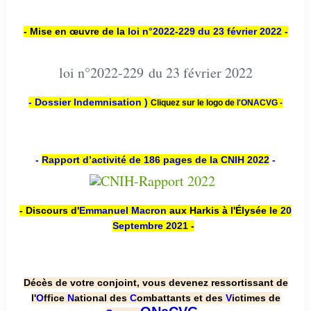
- Mise en œuvre de la
loi n
°2022-229
du 23 février 2022 -
loi n°2022-229 du 23 février 2022
- Dossier Indemnisation )
Cliquez sur le logo de
l'ONACVG -
-
Rapport d’activité de 186 pages de la CNIH 2022
-
- Discours d'
Emmanuel Macron
aux Harkis à l'Élysée le
20
Septembre 2021
-
Décès de votre conjoint, vous devenez ressortissant de
l'
O
ffice
N
ational des
C
ombattants et des
V
ictimes de