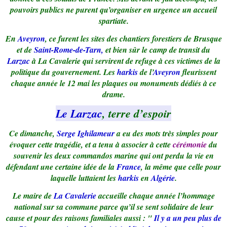
pouvoirs publics ne purent qu’organiser en urgence un accueil
spartiate.
En
Aveyron
, ce furent les sites des chantiers forestiers de Brusque
et de
Saint-Rome-de-Tarn,
et bien sûr le camp de transit du
Larzac
à La Cavalerie qui servirent de refuge à ces victimes de la
politique du gouvernement. Les
harkis
de l’
Aveyron
fleurissent
chaque année le 12 mai les plaques ou monuments dédiés à ce
drame.
Le Larzac
, terre d’espoir
Ce dimanche,
Serge Ighilameur
a eu des mots très simples pour
évoquer cette tragédie, et a tenu à associer à cette
cérémonie
du
souvenir les deux commandos marine qui ont perdu la vie en
défendant une certaine idée de la
France
, la même que celle pour
laquelle luttaient les
harkis
en
Algérie
.
Le maire de
La Cavalerie
accueille chaque année l’hommage
national sur sa commune parce qu’il se sent solidaire de leur
cause et pour des raisons familiales aussi : "
Il y a un peu plus de