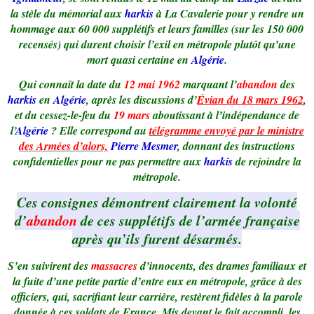
la stèle du mémorial aux
harkis
à La Cavalerie pour y rendre un
hommage aux 60 000 supplétifs et leurs familles (sur les 150 000
recensés) qui durent choisir l’exil en métropole plutôt qu’une
mort quasi certaine en
Algérie
.
Qui connaît la date du
12 mai 1962
marquant l’
abandon
des
harkis
en
Algérie
, après les discussions d’
Évian
du 18 mars 1962
,
et du cessez-le-feu du
19 mars
aboutissant à l’indépendance de
l’
Algérie
? Elle correspond au
télégramme envoyé par le ministre
des Armées d’alors,
Pierre Mesmer
, donnant des instructions
confidentielles pour ne pas permettre aux
harkis
de rejoindre la
métropole.
Ces consignes démontrent clairement la volonté
d’
abandon
de ces supplétifs de l’armée française
après qu’ils furent désarmés.
S’en suivirent des
massacres
d’innocents, des drames familiaux et
la fuite d’une petite partie d’entre eux en métropole, grâce à des
officiers, qui, sacrifiant leur carrière, restèrent fidèles à la parole
donnée à ces soldats de France. Mis devant le fait accompli, les