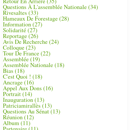
Retour En Arrière
(35)
Questions À L'assemblée Nationale
(34)
Rivesaltes
(33)
Hameaux De Forestage
(28)
Information
(27)
Solidarité
(27)
Reportage
(26)
Avis De Recherche
(24)
Colloque
(23)
Tour De France
(22)
Assemblée
(19)
Assemblée Nationale
(18)
Bias
(18)
C'est Quoi !
(18)
Ancrage
(16)
Appel Aux Dons
(16)
Portrait
(14)
Inauguration
(13)
Patriciamirallès
(13)
Questions Au Sénat
(13)
Réunion
(12)
Album
(11)
Partenaire
(11)