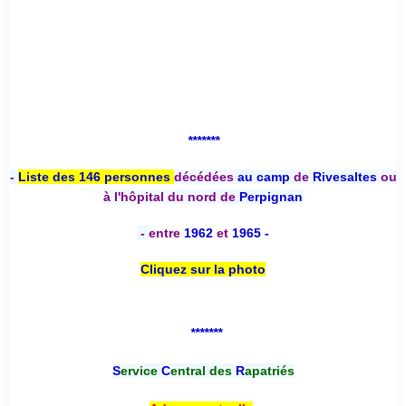
*******
-
Liste des 146 personnes
décédées
au camp
de
Rivesaltes
ou
à l'hôpital du nord de
Perpignan
-
entre
1962
et
1965 -
Cliquez sur la photo
*******
S
ervice
C
entral des
R
apatriés