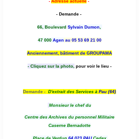
-
Adresse actuelle
-
- Demande -
66, Boulevard
Sylvain Dumon
,
47 000
Agen
au 05 53 69 21 00
Anciennement, bâtiment de GROUPAMA
- Cliquez sur la photo,
pour voir le lieu -
Demande -
D'e
xtrait des Services à
Pau (64)
Monsieur le chef du
Centre des Archives du personnel Militaire
Caserne Bernadotte
Place de Verdun
64 023 PAU
Cedex.