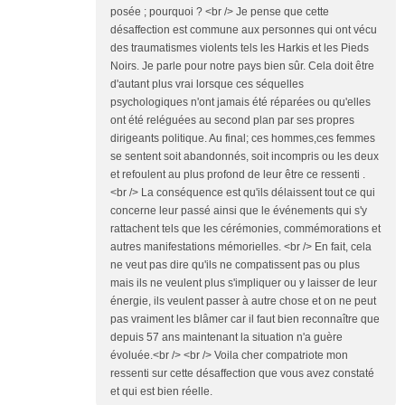
posée ; pourquoi ? <br /> Je pense que cette
désaffection est commune aux personnes qui ont vécu
des traumatismes violents tels les Harkis et les Pieds
Noirs. Je parle pour notre pays bien sûr. Cela doit être
d'autant plus vrai lorsque ces séquelles
psychologiques n'ont jamais été réparées ou qu'elles
ont été reléguées au second plan par ses propres
dirigeants politique. Au final; ces hommes,ces femmes
se sentent soit abandonnés, soit incompris ou les deux
et refoulent au plus profond de leur être ce ressenti .
<br /> La conséquence est qu'ils délaissent tout ce qui
concerne leur passé ainsi que le événements qui s'y
rattachent tels que les cérémonies, commémorations et
autres manifestations mémorielles. <br /> En fait, cela
ne veut pas dire qu'ils ne compatissent pas ou plus
mais ils ne veulent plus s'impliquer ou y laisser de leur
énergie, ils veulent passer à autre chose et on ne peut
pas vraiment les blâmer car il faut bien reconnaître que
depuis 57 ans maintenant la situation n'a guère
évoluée.<br /> <br /> Voila cher compatriote mon
ressenti sur cette désaffection que vous avez constaté
et qui est bien réelle.