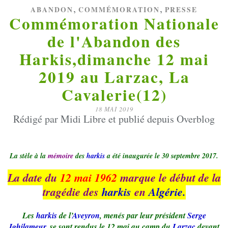
,
,
ABANDON
COMMÉMORATION
PRESSE
Commémoration Nationale
de l'Abandon des
Harkis,dimanche 12 mai
2019 au Larzac, La
Cavalerie(12)
18 MAI 2019
Rédigé par Midi Libre et publié depuis Overblog
La stèle à la
mémoire
des
harkis
a été inaugurée le 30 septembre 2017.
La date du
12 mai 1962
marque le début de la
tragédie des
harkis
en
Algérie.
Les
harkis
de l’
Aveyron
, menés par leur président
Serge
Ighilameur
, se sont rendus le 12 mai au camp du
Larzac
devant