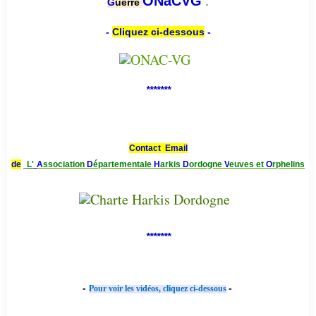
.
ONaCVG
G
uerre
-
Cliquez ci-dessous
-
*******
Contact Email
de
L'
A
ssociation
D
épartementale
H
arkis
D
ordogne
V
euves et
O
rphelins
*******
-
-
Pour voir les vidéos, cliquez ci-dessous