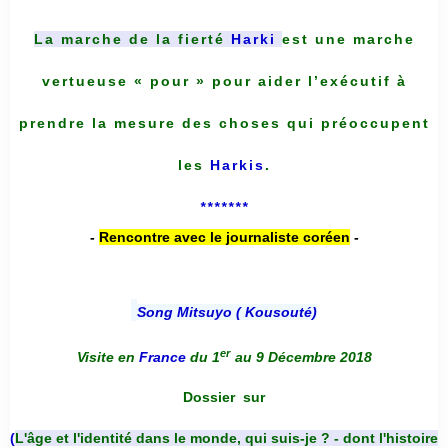
La marche de la fierté
Harki
est une marche
vertueuse « pour » pour aider l’exécutif à
prendre la mesure des choses qui préoccupent
les
Harkis
.
*******
-
Rencontre avec le journaliste coréen
-
Song Mitsuyo ( Kousouté
)
er
Visite en
France
du 1
au 9 Décembre 2018
Dossier
sur
(
L'âge et l'identité dans le monde, qui suis-je ? - dont l'histoire