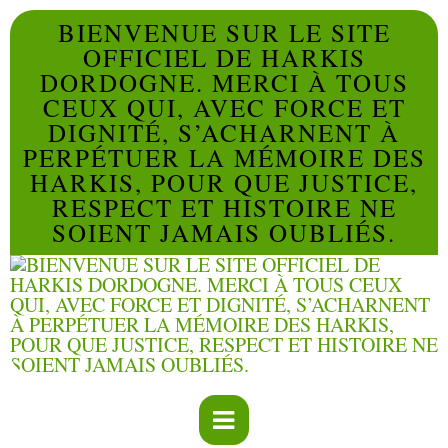
BIENVENUE SUR LE SITE
OFFICIEL DE HARKIS
DORDOGNE. MERCI À TOUS
CEUX QUI, AVEC FORCE ET
DIGNITÉ, S’ACHARNENT À
PERPÉTUER LA MÉMOIRE DES
HARKIS, POUR QUE JUSTICE,
RESPECT ET HISTOIRE NE
SOIENT JAMAIS OUBLIÉS.