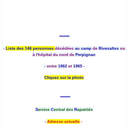
*******
-
Liste des 146 personnes
décédées
au camp
de
Rivesaltes
ou
à l'hôpital du nord de
Perpignan
-
entre
1962
et
1965 -
Cliquez sur la photo
*******
S
ervice
C
entral des
R
apatriés
-
Adresse actuelle
-