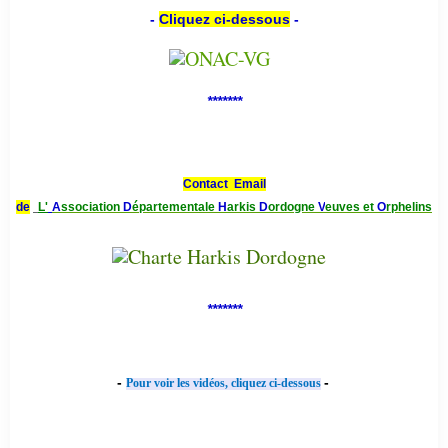
-
Cliquez ci-dessous
-
*******
Contact Email
de
L'
A
ssociation
D
épartementale
H
arkis
D
ordogne
V
euves et
O
rphelins
*******
-
-
Pour voir les vidéos, cliquez ci-dessous