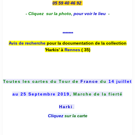
05 59 40 46 92
-
Cliquez sur la photo
,
pour voir le lieu
-
*******
Avis de recherche
pour la documentation de la collection
'Harkis' à
Rennes
( 35)
Toutes les cartes du
Tour de
France
du
14 juillet
au 25 Septembre 2019
, Marche de la fierté
Harki
.
Cliquez
sur la carte