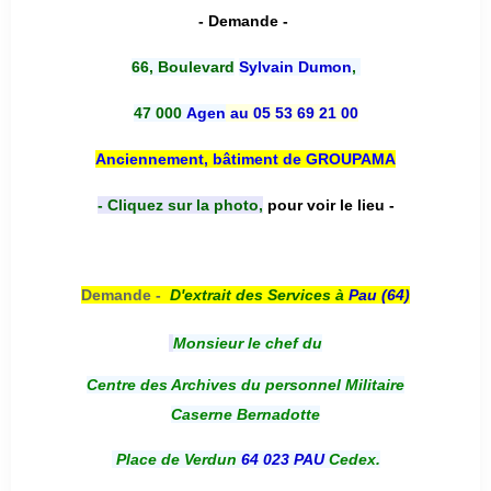
- Demande -
66, Boulevard
Sylvain Dumon
,
47 000
Agen
au 05 53 69 21 00
Anciennement, bâtiment de GROUPAMA
- Cliquez sur la photo,
pour voir le lieu -
Demande -
D'e
xtrait des Services à
Pau (64)
Monsieur le chef du
Centre des Archives du personnel Militaire
Caserne Bernadotte
Place de Verdun
64 023 PAU
Cedex.