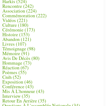
Harkis
(524)
Rencontre
(242)
Association
(224)
Commémoration
(222)
Vidéos
(221)
Culture
(180)
Cérémonie
(173)
Histoire
(153)
Abandon
(121)
Livres
(107)
Témoignage
(98)
Mémoire
(91)
Avis De Décès
(80)
Hommage
(73)
Réaction
(67)
Poèmes
(55)
Cnih
(52)
Exposition
(46)
Conférence
(43)
Mis À L'honneur
(43)
Interview
(35)
Retour En Arrière
(35)
Questions À L'assemblée Nationale
(34)