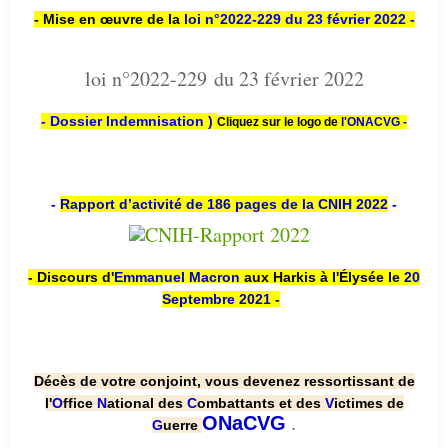
- Mise en œuvre de la
loi n
°2022-229
du 23 février 2022 -
loi n°2022-229 du 23 février 2022
- Dossier Indemnisation )
Cliquez sur le logo de
l'ONACVG -
-
Rapport d’activité de 186 pages de la CNIH 2022
-
- Discours d'
Emmanuel Macron
aux Harkis à l'Élysée le
20
Septembre 2021
-
Décès de votre conjoint, vous devenez ressortissant de
l'
O
ffice
N
ational des
C
ombattants et des
V
ictimes de
.
ONaCVG
G
uerre