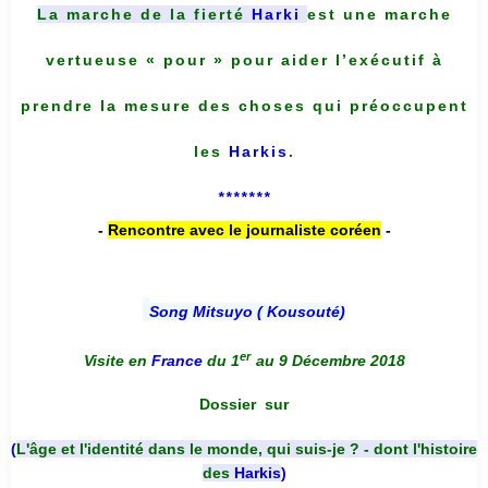
La marche de la fierté
Harki
est une marche
vertueuse « pour » pour aider l’exécutif à
prendre la mesure des choses qui préoccupent
les
Harkis
.
*******
-
Rencontre avec le journaliste coréen
-
Song Mitsuyo ( Kousouté
)
er
Visite en
France
du 1
au 9 Décembre 2018
Dossier
sur
(
L'âge et l'identité dans le monde, qui suis-je ? - dont l'histoire
des
Harkis
)