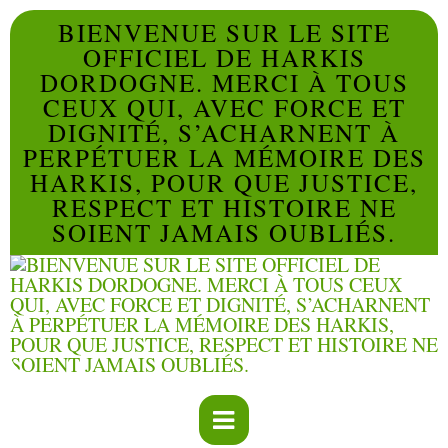
BIENVENUE SUR LE SITE
OFFICIEL DE HARKIS
DORDOGNE. MERCI À TOUS
CEUX QUI, AVEC FORCE ET
DIGNITÉ, S’ACHARNENT À
PERPÉTUER LA MÉMOIRE DES
HARKIS, POUR QUE JUSTICE,
RESPECT ET HISTOIRE NE
SOIENT JAMAIS OUBLIÉS.