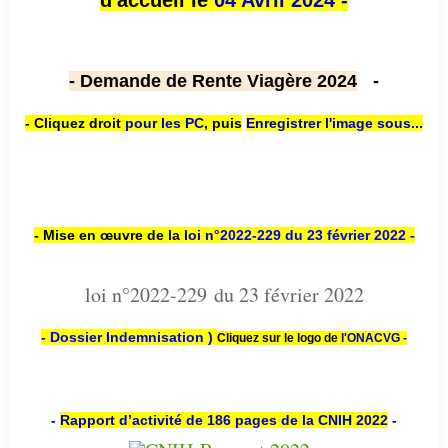
d'accueil le
04 Avril 2024 -
- Demande de Rente Viagère 2024
-
- Cliquez droit
pour les PC
,
puis
Enregistrer l'image sous...
- Mise en œuvre de la
loi n
°2022-229
du 23 février 2022 -
loi n°2022-229 du 23 février 2022
- Dossier Indemnisation )
Cliquez sur le logo de
l'ONACVG -
-
Rapport d’activité de 186 pages de la CNIH 2022
-