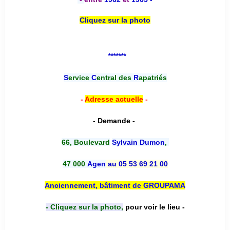
Cliquez sur la photo
*******
S
ervice
C
entral des
R
apatriés
-
Adresse actuelle
-
- Demande -
66, Boulevard
Sylvain Dumon
,
47 000
Agen
au 05 53 69 21 00
Anciennement, bâtiment de GROUPAMA
- Cliquez sur la photo,
pour voir le lieu -