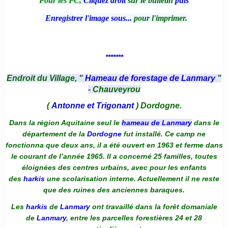
Pour les PC,
Cliquez droit
sur le bulletin
puis
Enregistrer l'image sous...
pour l'imprimer.
*******
Endroit du Village, "
Hameau de forestage de Lanmary
"
- Chauveyrou
(
Antonne et Trigonant
) Dordogne.
Dans la région Aquitaine seul le
hameau de Lanmary
dans le
département de la
Dordogne
fut installé. Ce camp ne
fonctionna que deux ans, il a été ouvert en 1963 et ferme dans
le courant de l’année 1965. Il a concerné 25 familles, toutes
éloignées des centres urbains, avec pour les enfants
des
harkis
une scolarisation interne. Actuellement il ne reste
que des ruines des anciennes baraques.
Les
harkis
de
Lanmary
ont travaillé dans la forêt domaniale
de
Lanmary
, entre les parcelles forestières 24 et 28