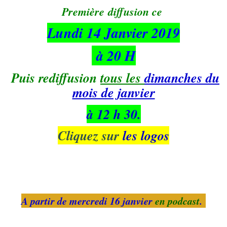
Première diffusion ce
Lundi 14 Janvier 2019
à 20 H
Puis rediffusion
tous les
dimanches du
mois de janvier
à 12 h 30.
Cliquez sur
les logos
A partir de mercredi 16 janvier
en podcast
.