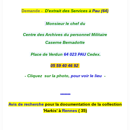
Demande -
D'e
xtrait des Services à
Pau (64)
Monsieur le chef du
Centre des Archives du personnel Militaire
Caserne Bernadotte
Place de Verdun
64 023 PAU
Cedex.
05 59 40 46 92
-
Cliquez sur la photo
,
pour voir le lieu
-
*******
Avis de recherche
pour la documentation de la collection
'Harkis' à
Rennes
( 35)