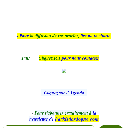
-
Pour
la diffusion de vos articles,
lire notre charte.
Puis
Cliquez ICI
pour nous contacter
- Cliquez sur l' Agenda -
-
Pour s'abonner gratuitement à
la
harkisdordogne.com
newsletter
de