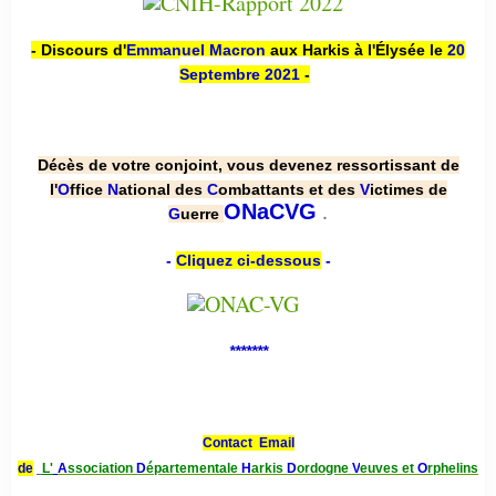
- Discours d'
Emmanuel Macron
aux Harkis à l'Élysée le
20
Septembre 2021
-
Décès de votre conjoint, vous devenez ressortissant de
l'
O
ffice
N
ational des
C
ombattants et des
V
ictimes de
.
ONaCVG
G
uerre
-
Cliquez ci-dessous
-
*******
Contact Email
de
L'
A
ssociation
D
épartementale
H
arkis
D
ordogne
V
euves et
O
rphelins