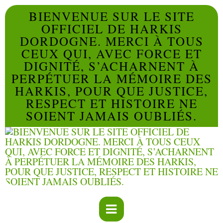
BIENVENUE SUR LE SITE
OFFICIEL DE HARKIS
DORDOGNE. MERCI À TOUS
CEUX QUI, AVEC FORCE ET
DIGNITÉ, S’ACHARNENT À
PERPÉTUER LA MÉMOIRE DES
HARKIS, POUR QUE JUSTICE,
RESPECT ET HISTOIRE NE
SOIENT JAMAIS OUBLIÉS.