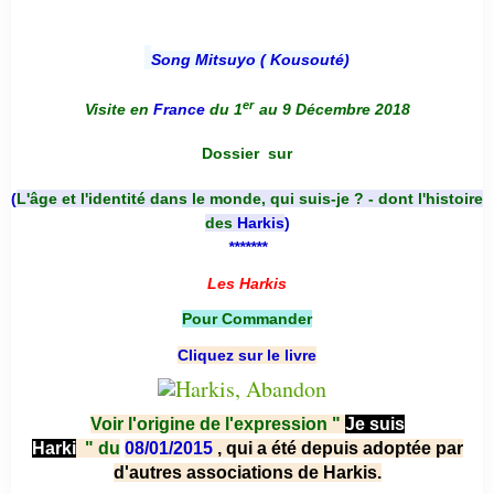
Song Mitsuyo ( Kousouté
)
er
Visite en
France
du 1
au 9 Décembre 2018
Dossier
sur
(
L'âge et l'identité dans le monde, qui suis-je ? - dont l'histoire
des
Harkis
)
*******
Les Harkis
Pour Commander
Cliquez sur le livre
Voir l'origine de l'expression "
Je suis
Harki
"
du
08/01/2015
, qui a été depuis adoptée par
d'autres associations de Harkis.