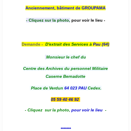
Anciennement, bâtiment de GROUPAMA
- Cliquez sur la photo,
pour voir le lieu -
Demande -
D'e
xtrait des Services à
Pau (64)
Monsieur le chef du
Centre des Archives du personnel Militaire
Caserne Bernadotte
Place de Verdun
64 023 PAU
Cedex.
05 59 40 46 92
-
Cliquez sur la photo
,
pour voir le lieu
-
*******