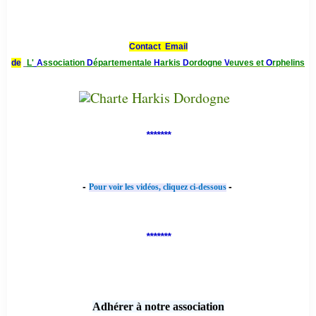
Contact Email
de
L'
A
ssociation
D
épartementale
H
arkis
D
ordogne
V
euves et
O
rphelins
*******
-
-
Pour voir les vidéos, cliquez ci-dessous
*******
Adhérer à notre association