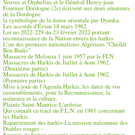
Veuves et Orphelins et le Général Henry-jean
Fournier Dordogne (2s) écrivent aux deux sénateurs
de la Dordogne.
la symbolique de la danse orientale par Dyanka.
Les accords d'Évian 18 mars 1962
Loi no 2022-229 du 23 février 2022 portant
reconnaissance de la Nation envers les harkis
L’un des premiers nationalistes Algériens "Cheikh
Ben Badis"
Massacre de Melouza 1 juin 1957 par le FLN
Massacres de Harkis de Juillet à Aout 1962.
(Deuxième partie)
Massacres de Harkis de Juillet à Aout 1962.
(Première partie)
Mise à jour de l'Agenda Harkis, les dates de vos
rassemblements, pour la Reconnaissance, la
mémoire et la culture.
Plainte Saint-Maurice-L'ardoise
Qui connaît ce tract du F.L.N. en 1961 concernant
les Harkis.
Rapatriement des harkis-La mission méconnue des
Diables rouges -
Secours de france secourir accompagner informer