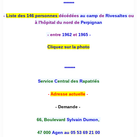
*******
-
Liste des 146 personnes
décédées
au camp
de
Rivesaltes
ou
à l'hôpital du nord de
Perpignan
-
entre
1962
et
1965 -
Cliquez sur la photo
*******
S
ervice
C
entral des
R
apatriés
-
Adresse actuelle
-
- Demande -
66, Boulevard
Sylvain Dumon
,
47 000
Agen
au 05 53 69 21 00