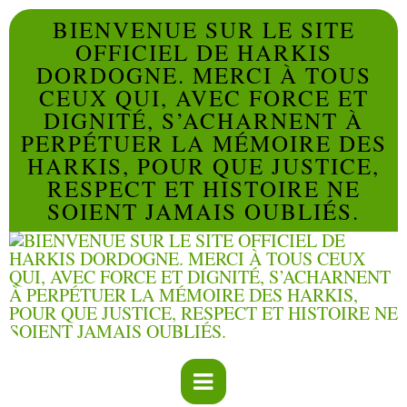
BIENVENUE SUR LE SITE
OFFICIEL DE HARKIS
DORDOGNE. MERCI À TOUS
CEUX QUI, AVEC FORCE ET
DIGNITÉ, S’ACHARNENT À
PERPÉTUER LA MÉMOIRE DES
HARKIS, POUR QUE JUSTICE,
RESPECT ET HISTOIRE NE
SOIENT JAMAIS OUBLIÉS.