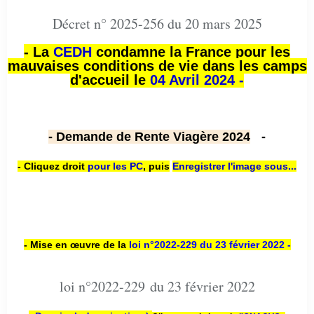
Décret n° 2025-256 du 20 mars 2025
- La
CEDH
condamne la France pour les
mauvaises conditions de vie dans les camps
d'accueil le
04 Avril 2024 -
- Demande de Rente Viagère 2024
-
- Cliquez droit
pour les PC
,
puis
Enregistrer l'image sous...
- Mise en œuvre de la
loi n
°2022-229
du 23 février 2022 -
loi n°2022-229 du 23 février 2022