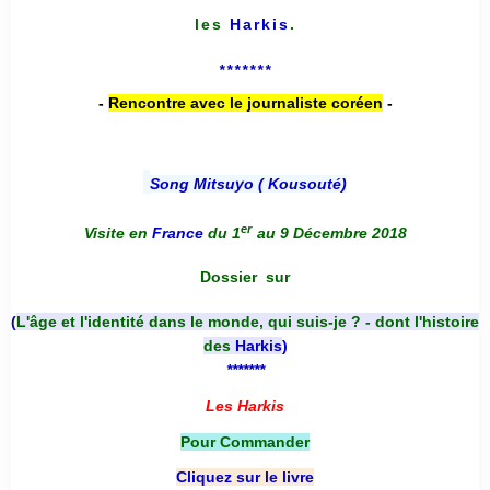
les
Harkis
.
*******
-
Rencontre avec le journaliste coréen
-
Song Mitsuyo ( Kousouté
)
er
Visite en
France
du 1
au 9 Décembre 2018
Dossier
sur
(
L'âge et l'identité dans le monde, qui suis-je ? - dont l'histoire
des
Harkis
)
*******
Les Harkis
Pour Commander
Cliquez sur le livre