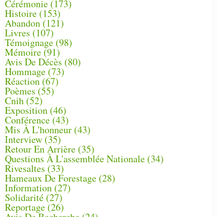
Cérémonie
(173)
Histoire
(153)
Abandon
(121)
Livres
(107)
Témoignage
(98)
Mémoire
(91)
Avis De Décès
(80)
Hommage
(73)
Réaction
(67)
Poèmes
(55)
Cnih
(52)
Exposition
(46)
Conférence
(43)
Mis À L'honneur
(43)
Interview
(35)
Retour En Arrière
(35)
Questions À L'assemblée Nationale
(34)
Rivesaltes
(33)
Hameaux De Forestage
(28)
Information
(27)
Solidarité
(27)
Reportage
(26)
Avis De Recherche
(24)