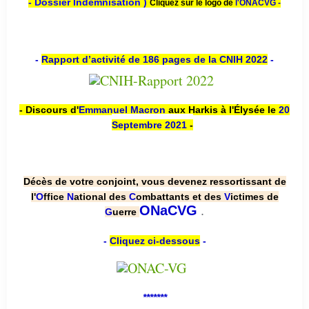
- Dossier Indemnisation )
Cliquez sur le logo de
l'ONACVG -
-
Rapport d’activité de 186 pages de la CNIH 2022
-
- Discours d'
Emmanuel Macron
aux Harkis à l'Élysée le
20
Septembre 2021
-
Décès de votre conjoint, vous devenez ressortissant de
l'
O
ffice
N
ational des
C
ombattants et des
V
ictimes de
.
ONaCVG
G
uerre
-
Cliquez ci-dessous
-
*******