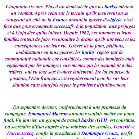
Cinquante-six ans. Plus d'un demi-siècle que les
harkis
mènent
un combat. Après celui sur le terrain qu'ils menèrent en se
rangeant du côté de la
France
durant la guerre d'
Algérie
, c'est
face aux gouvernements successifs, à la population, aux préjugés
et à l'injustice qu'ils luttent. Depuis 1962, ces hommes et leurs
familles tentent de faire reconnaître le drame qu'ils ont vécu et les
conséquences sur leur vie. Grèves de la faim, pétitions,
mobilisations en tous genres, les
harkis
, rejetés par la
communauté nationale car considérés comme des immigrés mais
également par les immigrés eux-mêmes qui les assimilent à des
traîtres, ont vu leur sort évoluer lentement. De loi en prise de
position, l'État français s'est régulièrement penché sur leur
situation sans toutefois régler le problème définitivement.
En septembre dernier, conformément à une promesse de
campagne,
Emmanuel Macron
annonce vouloir mettre un point
final. En janvier, un groupe de travail
harkis
(
GTH
) est constitué.
La secrétaire d'État auprès de la ministre des Armées,
Geneviève
Darrieussecq
, confie la présidence à
Dominique Ceaux
, préfet