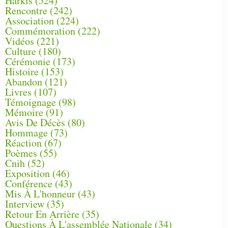
Harkis
(524)
Rencontre
(242)
Association
(224)
Commémoration
(222)
Vidéos
(221)
Culture
(180)
Cérémonie
(173)
Histoire
(153)
Abandon
(121)
Livres
(107)
Témoignage
(98)
Mémoire
(91)
Avis De Décès
(80)
Hommage
(73)
Réaction
(67)
Poèmes
(55)
Cnih
(52)
Exposition
(46)
Conférence
(43)
Mis À L'honneur
(43)
Interview
(35)
Retour En Arrière
(35)
Questions À L'assemblée Nationale
(34)