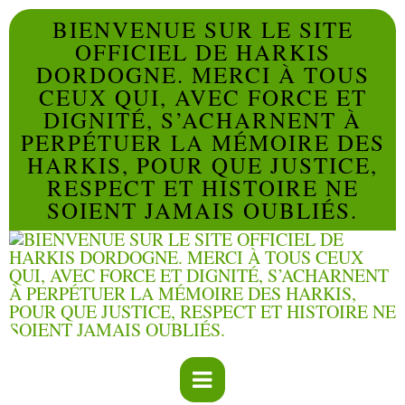
BIENVENUE SUR LE SITE
OFFICIEL DE HARKIS
DORDOGNE. MERCI À TOUS
CEUX QUI, AVEC FORCE ET
DIGNITÉ, S’ACHARNENT À
PERPÉTUER LA MÉMOIRE DES
HARKIS, POUR QUE JUSTICE,
RESPECT ET HISTOIRE NE
SOIENT JAMAIS OUBLIÉS.