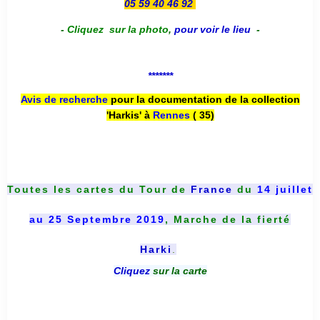
05 59 40 46 92
-
Cliquez sur la photo
,
pour voir le lieu
-
*******
Avis de recherche
pour la documentation de la collection
'Harkis' à
Rennes
( 35)
Toutes les cartes du
Tour de
France
du
14 juillet
au 25 Septembre 2019
, Marche de la fierté
Harki
.
Cliquez
sur la carte