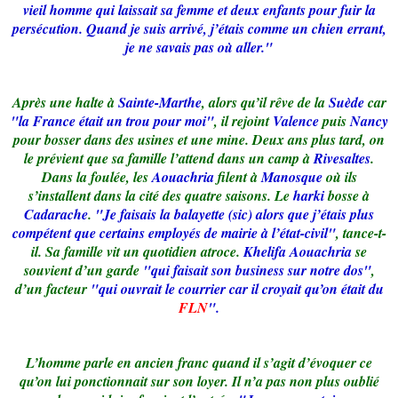
vieil homme qui laissait sa femme et deux enfants pour fuir la
persécution. Quand je suis arrivé, j’étais comme un chien errant,
je ne savais pas où aller."
Après une halte à
Sainte-Marthe
, alors qu’il rêve de la
Suède
car
"la France était un trou pour moi"
, il rejoint
Valence
puis
Nancy
pour bosser dans des usines et une mine. Deux ans plus tard, on
le prévient que sa famille l’attend dans un camp à
Rivesaltes
.
Dans la foulée, les
Aouachria
filent à
Manosque
où ils
s’installent dans la cité des quatre saisons. Le
harki
bosse à
Cadarache
.
"Je faisais la balayette (sic) alors que j’étais plus
compétent que certains employés de mairie à l’état-civil"
, tance-t-
il. Sa famille vit un quotidien atroce.
Khelifa Aouachria
se
souvient d’un garde
"qui faisait son business sur notre dos"
,
d’un facteur
"qui ouvrait le courrier car il croyait qu’on était du
FLN
".
L’homme parle en ancien franc quand il s’agit d’évoquer ce
qu’on lui ponctionnait sur son loyer. Il n’a pas non plus oublié