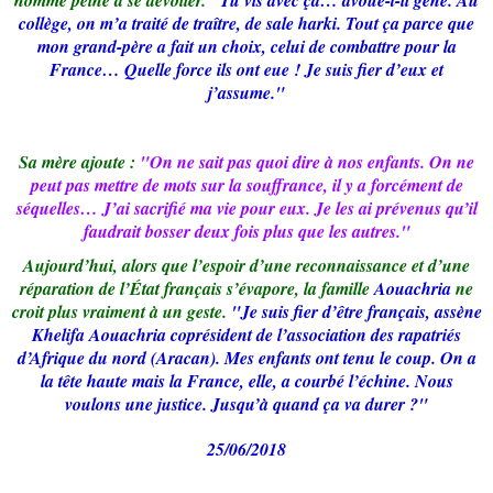
homme peine à se dévoiler.
"Tu vis avec ça… avoue-t-il gêné. Au
collège, on m’a traité de traître, de sale harki. Tout ça parce que
mon grand-père a fait un choix, celui de combattre pour la
France… Quelle force ils ont eue ! Je suis fier d’eux et
j’assume."
Sa mère ajoute :
"On ne sait pas quoi dire à nos enfants. On ne
peut pas mettre de mots sur la souffrance, il y a forcément de
séquelles… J’ai sacrifié ma vie pour eux. Je les ai prévenus qu’il
faudrait bosser deux fois plus que les autres."
Aujourd’hui, alors que l’espoir d’une reconnaissance et d’une
réparation de l’État français s’évapore, la famille
Aouachria
ne
croit plus vraiment à un geste.
"Je suis fier d’être français, assène
Khelifa Aouachria coprésident de l’association des rapatriés
d’Afrique du nord (Aracan). Mes enfants ont tenu le coup. On a
la tête haute mais la France, elle, a courbé l’échine. Nous
voulons une justice. Jusqu’à quand ça va durer ?"
25/06/2018