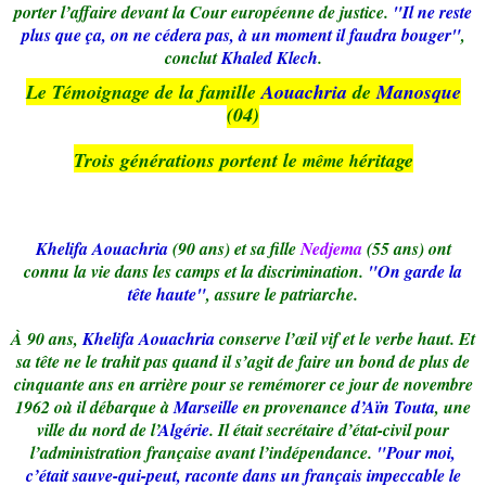
porter l’affaire devant la Cour européenne de justice.
"Il ne reste
plus que ça, on ne cédera pas, à un moment il faudra bouger"
,
conclut
Khaled Klech
.
Le Témoignage de la famille
Aouachria
de
Manosque
(04)
Trois générations portent le
éritage
même
h
Khelifa Aouachria
(90 ans) et sa fille
Nedjema
(55 ans) ont
connu la vie dans les camps et la discrimination.
"On garde la
tête haute"
, assure le patriarche.
À 90 ans,
Khelifa Aouachria
conserve l’œil vif et le verbe haut. Et
sa tête ne le trahit pas quand il s’agit de faire un bond de plus de
cinquante ans en arrière pour se remémorer ce jour de novembre
1962 où il débarque à
Marseille
en provenance
d’Aïn Touta
, une
ville du nord de l’
Algérie
. Il était secrétaire d’état-civil pour
l’administration française avant l’indépendance.
"Pour moi,
c’était sauve-qui-peut, raconte dans un français impeccable le