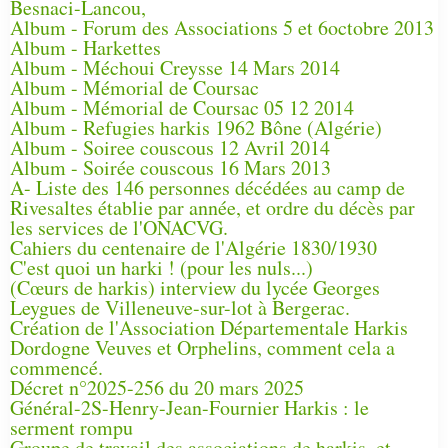
Besnaci-Lancou,
Album - Forum des Associations 5 et 6octobre 2013
Album - Harkettes
Album - Méchoui Creysse 14 Mars 2014
Album - Mémorial de Coursac
Album - Mémorial de Coursac 05 12 2014
Album - Refugies harkis 1962 Bône (Algérie)
Album - Soiree couscous 12 Avril 2014
Album - Soirée couscous 16 Mars 2013
A- Liste des 146 personnes décédées au camp de
Rivesaltes établie par année, et ordre du décès par
les services de l'ONACVG.
Cahiers du centenaire de l'Algérie 1830/1930
C'est quoi un harki ! (pour les nuls...)
(Cœurs de harkis) interview du lycée Georges
Leygues de Villeneuve-sur-lot à Bergerac.
Création de l'Association Départementale Harkis
Dordogne Veuves et Orphelins, comment cela a
commencé.
Décret n°2025-256 du 20 mars 2025
Général-2S-Henry-Jean-Fournier Harkis : le
serment rompu
Groupe de travail des associations de harkis, et