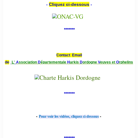
-
Cliquez ci-dessous
-
*******
Contact Email
de
L'
A
ssociation
D
épartementale
H
arkis
D
ordogne
V
euves et
O
rphelins
*******
-
-
Pour voir les vidéos, cliquez ci-dessous