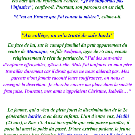
ces bars qui lui refusaient l’entrée.
"Je ne supportais pas
l’injustice"
, confie-t-il. Pourtant, son parcours en est clafi.
"C’est en France que j’ai connu la misère"
, estime-t-il.
"Au collège, on m’a traité de sale harki"
En face de lui, sur le canapé familial du petit appartement du
centre de
Manosque
, sa fille
Nedjema
, âgée de 55 ans, écoute
religieusement le récit du patriarche.
"J’ai des souvenirs
d’enfance effroyables, glisse-t-elle. Mais j’ai toujours vu mon père
travailler durement car il disait qu’on ne nous aiderait pas. Mes
parents n’ont jamais raconté leurs souffrances, on nous a
enseigné la discrétion. Je cherche encore ma place dans la société
française. Pourtant, mes amis s’appelaient Christine, Isabelle…"
La femme, qui a vécu de plein fouet la discrimination de la 2e
génération
harkie
, a eu deux enfants. L’un d’entre eux,
Medhi
(25 ans), a Bac +5. Aussi incroyable que cela puisse paraître, il
porte lui aussi le poids du passé. D’une extrême pudeur, le jeune