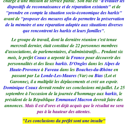
chargé d'une mission de service public. Son but est
"d'évaluer les
dispositifs de reconnaissance et de réparation existants"
et de
"prendre en compte la situation socio-économique des harkis"
avant de
"proposer des mesures afin de permettre la préservation
de la mémoire et une réparation adaptée aux situations diverses
que rencontrent les harkis et leurs familles"
.
Le groupe de travail, dont la dernière réunion s'est tenue
mercredi dernier, était constitué de 22 personnes membres
d'associations, de parlementaires, d'administratifs... Pendant six
mois, le préfet
Ceaux
a arpenté la
France
pour découvrir des
personnalités et des lieux
harkis
.
D'Ongles
dans les
Alpes de
Haute-Provence
à
Fuveau
dans les
Bouches-du-Rhône
en
passant par La
Londe-Les-Maures
(Var) ou
Bias
(Lot et
Garonne), il a multiplié les déplacements et créé un espoir.
Dominique Ceaux
devrait rendre ses conclusions mi-juillet. Le 25
septembre à l'occasion de la journée d'hommage aux
harkis
, le
président de la République
Emmanuel Macron
devrait faire des
annonces.
Mais il est d'ores et déjà acquis que le résultat ne sera
pas à la hauteur des attentes.
"Les conclusions du préfet sont une insulte"