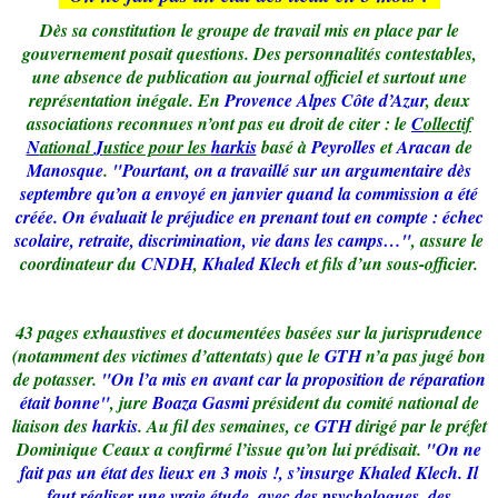
Dès sa constitution le groupe de travail mis en place par le
gouvernement posait questions. Des personnalités contestables,
une absence de publication au journal officiel et surtout une
représentation inégale. En
Provence Alpes Côte d’Azur
, deux
associations reconnues n’ont pas eu droit de citer : le
C
ollectif
N
ational
J
ustice pour les
harkis
basé à
Peyrolles
et
Aracan
de
Manosque
.
"Pourtant, on a travaillé sur un argumentaire dès
septembre qu’on a envoyé en janvier quand la commission a été
créée. On évaluait le préjudice en prenant tout en compte : échec
scolaire, retraite, discrimination, vie dans les camps…"
, assure le
coordinateur du
CNDH
,
Khaled Klech
et fils d’un sous-officier.
43 pages exhaustives et documentées basées sur la jurisprudence
(notamment des victimes d’attentats) que le
GTH
n’a pas jugé bon
de potasser.
"On l’a mis en avant car la proposition de réparation
était bonne"
, jure
Boaza Gasmi
président du comité national de
liaison des
harkis
. Au fil des semaines, ce
GTH
dirigé par le préfet
Dominique Ceaux a confirmé l’issue qu’on lui prédisait.
"On ne
fait pas un état des lieux en 3 mois !, s’insurge Khaled Klech. Il
faut réaliser une vraie étude, avec des psychologues, des