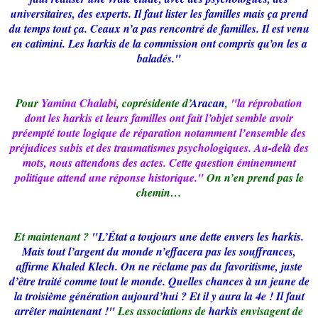
universitaires, des experts. Il faut lister les familles mais ça prend
du temps tout ça. Ceaux n’a pas rencontré de familles. Il est venu
en catimini. Les harkis de la commission ont compris qu’on les a
baladés."
Pour
Yamina Chalabi
, coprésidente d’
Aracan
,
"la réprobation
dont les harkis et leurs familles ont fait l’objet semble avoir
préempté toute logique de réparation notamment l’ensemble des
préjudices subis et des traumatismes psychologiques. Au-delà des
mots, nous attendons des actes. Cette question éminemment
politique attend une réponse historique."
On n’en prend pas le
chemin…
Et maintenant ?
"L’État a toujours une dette envers les harkis.
Mais tout l’argent du monde n’effacera pas les souffrances,
affirme Khaled Klech. On ne réclame pas du favoritisme, juste
d’être traité comme tout le monde. Quelles chances à un jeune de
la troisième génération aujourd’hui ? Et il y aura la 4e ! Il faut
arrêter maintenant !"
Les associations de
harkis
envisagent de