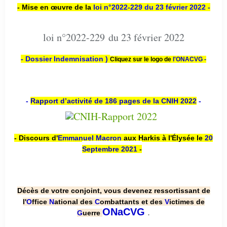
- Mise en œuvre de la
loi n
°2022-229
du 23 février 2022 -
loi n°2022-229 du 23 février 2022
- Dossier Indemnisation )
Cliquez sur le logo de
l'ONACVG -
-
Rapport d’activité de 186 pages de la CNIH 2022
-
- Discours d'
Emmanuel Macron
aux Harkis à l'Élysée le
20
Septembre 2021
-
Décès de votre conjoint, vous devenez ressortissant de
l'
O
ffice
N
ational des
C
ombattants et des
V
ictimes de
.
ONaCVG
G
uerre