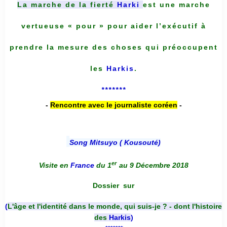
La marche de la fierté
Harki
est une marche
vertueuse « pour » pour aider l’exécutif à
prendre la mesure des choses qui préoccupent
les
Harkis
.
*******
-
Rencontre avec le journaliste coréen
-
Song Mitsuyo ( Kousouté
)
er
Visite en
France
du 1
au 9 Décembre 2018
Dossier
sur
(
L'âge et l'identité dans le monde, qui suis-je ? - dont l'histoire
des
Harkis
)