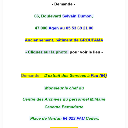
- Demande -
66, Boulevard
Sylvain Dumon
,
47 000
Agen
au 05 53 69 21 00
Anciennement, bâtiment de GROUPAMA
- Cliquez sur la photo,
pour voir le lieu -
Demande -
D'e
xtrait des Services à
Pau (64)
Monsieur le chef du
Centre des Archives du personnel Militaire
Caserne Bernadotte
Place de Verdun
64 023 PAU
Cedex.