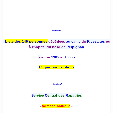
*******
-
Liste des 146 personnes
décédées
au camp
de
Rivesaltes
ou
à l'hôpital du nord de
Perpignan
-
entre
1962
et
1965 -
Cliquez sur la photo
*******
S
ervice
C
entral des
R
apatriés
-
Adresse actuelle
-